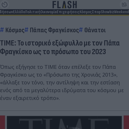
ιδήσεων
Ελλάδα
Πολιτική
Οικονομία
Επιχειρήσεις
Κόσμος
Σπορ
Showbiz
Weekend
Κόσμος
Πάπας Φραγκίσκος
Θάνατοι
ΤΙΜΕ: Το ιστορικό εξώφυλλο με τον Πάπα
Φραγκίσκο ως το πρόσωπο του 2023
Όπως εξήγησε το TIME όταν επέλεξε τον Πάπα
Φραγκίσκο ως το «Πρόσωπο της Χρονιάς 2013»,
«άλλαξε τον τόνο, την αντίληψη και την εστίαση
ενός από τα μεγαλύτερα ιδρύματα του κόσμου με
έναν εξαιρετικό τρόπο».