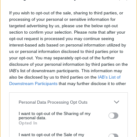
If you wish to opt-out of the sale, sharing to third parties, or
processing of your personal or sensitive information for
targeted advertising by us, please use the below opt-out
section to confirm your selection. Please note that after your
opt-out request is processed you may continue seeing
interest-based ads based on personal information utilized by
Χούθι: Ανέλαβαν την ευθύνη για επίθεση στο
us or personal information disclosed to third parties prior to
διυλιστήριο της Aramco στη Σαουδική Αραβία
your opt-out. You may separately opt-out of the further
disclosure of your personal information by third parties on the
09.08.2026
ΓΙΏΡΓΟΣ ΓΕΩΡΓΑΚΌΠΟΥΛΟΣ
IAB’s list of downstream participants. This information may
also be disclosed by us to third parties on the
IAB’s List of
Downstream Participants
that may further disclose it to other
third parties.
Please note that this website/app uses one or more Google
Personal Data Processing Opt Outs
services and may gather and store information including but
not limited to your visit or usage behaviour. You may click to
I want to opt-out of the Sharing of my
personal data.
grant or deny consent to Google and its third-party tags to
Opted In
use your data for below specified purposes in below Google
consent section.
I want to opt-out of the Sale of my