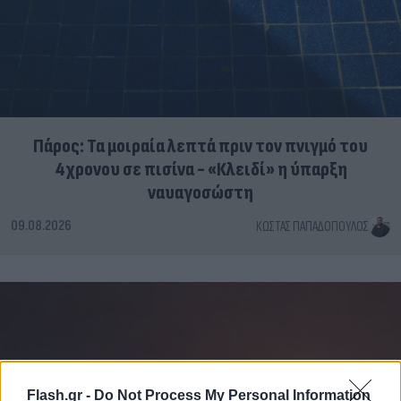
Πάρος: Τα μοιραία λεπτά πριν τον πνιγμό του
4χρονου σε πισίνα - «Κλειδί» η ύπαρξη
ναυαγοσώστη
09.08.2026
ΚΏΣΤΑΣ ΠΑΠΑΔΌΠΟΥΛΟΣ
Flash.gr -
Do Not Process My Personal Information