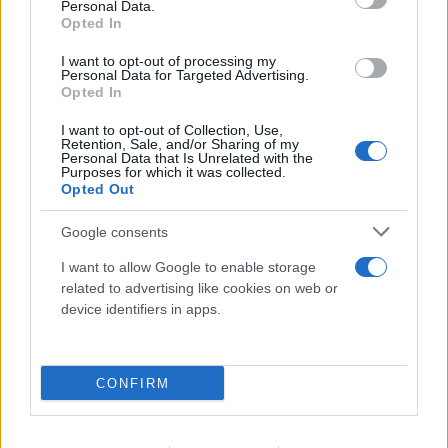
Personal Data.
Opted In
I want to opt-out of processing my
Personal Data for Targeted Advertising.
Opted In
I want to opt-out of Collection, Use,
Retention, Sale, and/or Sharing of my
Personal Data that Is Unrelated with the
Purposes for which it was collected.
Opted Out
Google consents
I want to allow Google to enable storage
related to advertising like cookies on web or
Κατερίνα Καινούριου: Αγκαλιά με την μικρή Ξένια
device identifiers in apps.
στο ηλιοβασίλεμα
09.08.2026
ΤΖΏΡΤΖΙΑ ΓΕΩΡΓΊΟΥ
CONFIRM