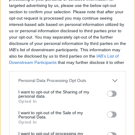
targeted advertising by us, please use the below opt-out
section to confirm your selection. Please note that after your
opt-out request is processed you may continue seeing
interest-based ads based on personal information utilized by
us or personal information disclosed to third parties prior to
your opt-out. You may separately opt-out of the further
disclosure of your personal information by third parties on the
IAB’s list of downstream participants. This information may
also be disclosed by us to third parties on the
IAB’s List of
Downstream Participants
that may further disclose it to other
third parties.
Από την άλλη βέβαια, είναι αφοπλιστική η άγνοια
Please note that this website/app uses one or more Google
Personal Data Processing Opt Outs
του κ. Ντόκου για θέματα που αφορούν στις
services and may gather and store information including but
δυνατότητες της τεχνολογίας κάτι - που λόγω
not limited to your visit or usage behaviour. You may click to
I want to opt-out of the Sharing of my
personal data.
θέσης δηλαδή - θα έπρεπε να «παίζει στα
grant or deny consent to Google and its third-party tags to
Opted In
use your data for below specified purposes in below Google
δάχτυλα». Και τι ευκολία είναι αυτή με την οποία
consent section.
I want to opt-out of the Sale of my
μιλά ένας συνεργάτης του πρωθυπουργού για τις
Personal Data.
Opted In
εκλογές; Είναι μέσα στις αρμοδιότητές του να
συζητά με τον... Ουκρανό ομόλογό του για τις
I want to opt-out of processing my