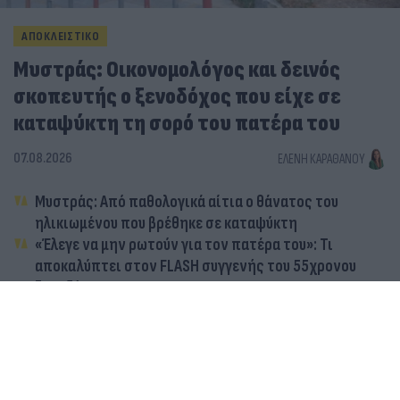
ΑΠΟΚΛΕΙΣΤΙΚΟ
Μυστράς: Οικονομολόγος και δεινός
σκοπευτής ο ξενοδόχος που είχε σε
καταψύκτη τη σορό του πατέρα του
07.08.2026
ΕΛΈΝΗ ΚΑΡΑΘΆΝΟΥ
Μυστράς: Από παθολογικά αίτια ο θάνατος του
ηλικιωμένου που βρέθηκε σε καταψύκτη
«Έλεγε να μην ρωτούν για τον πατέρα του»: Τι
αποκαλύπτει στον FLASH συγγενής του 55χρονου
ξενοδόχου