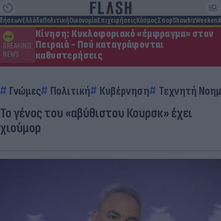
ιδήσεων
Ελλάδα
Πολιτική
Οικονομία
Επιχειρήσεις
Κόσμος
Σπορ
Showbiz
Weekend
Κίνηση: Κυκλοφοριακό «έμφραγμα» στον
Πειραιά - Πού καταγράφονται
BREAKING
καθυστερήσεις
NEWS
Γνώμες
Πολιτική
Κυβέρνηση
Τεχνητή Νοημ
Το γένος του «αβύθιστου Κουρσκ» έχει
χιούμορ