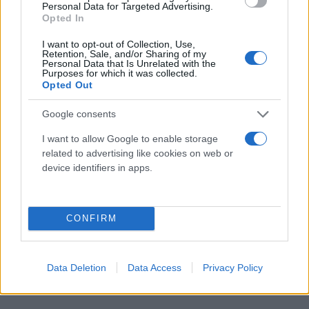
Personal Data for Targeted Advertising.
κάλπες στην Ελλάδα;
Opted In
I want to opt-out of Collection, Use,
Θέμα Ντόκου αυτή τη στιγμή για το Μαξίμου δεν
Retention, Sale, and/or Sharing of my
Personal Data that Is Unrelated with the
υπάρχει. Και όποιος δεν αντιλαμβάνεται το γιατί,
Purposes for which it was collected.
Opted Out
ας κάνει παρέα με τους, εν Ελλάδι, εκπροσώπους
του γένους του «αβύθιστου Κουρσκ».
Google consents
I want to allow Google to enable storage
related to advertising like cookies on web or
device identifiers in apps.
CONFIRM
Data Deletion
Data Access
Privacy Policy