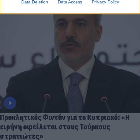
Data Deletion
Data Access
Privacy Policy
Προκλητικός Φιντάν για το Κυπριακό: «Η
ειρήνη οφείλεται στους Τούρκους
στρατιώτες»