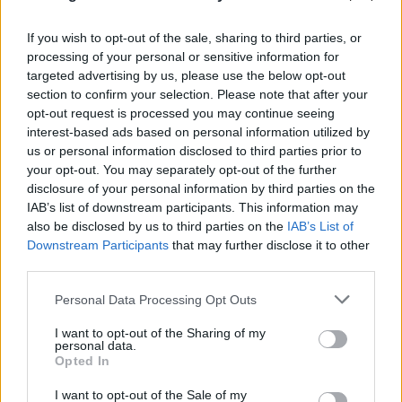
08.08.2026
ΧΡΙΣΤΌΔΟΥΛΟΣ ΣΚΟΎΝΤΑΣ
If you wish to opt-out of the sale, sharing to third parties, or
processing of your personal or sensitive information for
targeted advertising by us, please use the below opt-out
section to confirm your selection. Please note that after your
opt-out request is processed you may continue seeing
interest-based ads based on personal information utilized by
us or personal information disclosed to third parties prior to
your opt-out. You may separately opt-out of the further
disclosure of your personal information by third parties on the
IAB’s list of downstream participants. This information may
also be disclosed by us to third parties on the
IAB’s List of
Downstream Participants
that may further disclose it to other
third parties.
Please note that this website/app uses one or more Google
Personal Data Processing Opt Outs
services and may gather and store information including but
not limited to your visit or usage behaviour. You may click to
I want to opt-out of the Sharing of my
personal data.
grant or deny consent to Google and its third-party tags to
Opted In
use your data for below specified purposes in below Google
consent section.
I want to opt-out of the Sale of my