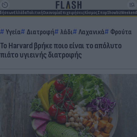
ιδήσεων
Ελλάδα
Πολιτική
Οικονομία
Επιχειρήσεις
Κόσμος
Σπορ
Showbiz
Weekend
Υγεία
Διατροφή
λάδι
Λαχανικά
Φρούτα
Το Harvard βρήκε ποιο είναι το απόλυτο
πιάτο υγιεινής διατροφής