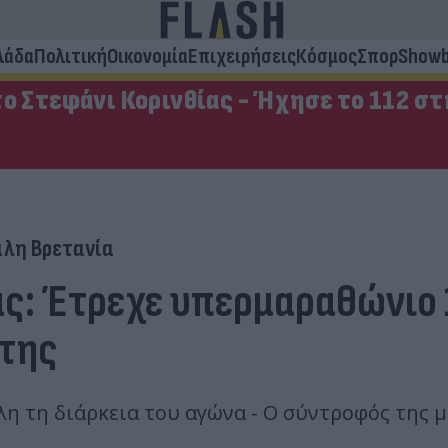
λάδα
Πολιτική
Οικονομία
Επιχειρήσεις
Κόσμος
Σπορ
Showb
ο Στεφάνι Κορινθίας - Ήχησε το 112 σ
λη Βρετανία
ας: Έτρεχε υπερμαραθώνιο
 της
λη τη διάρκεια του αγώνα - Ο σύντροφός της 