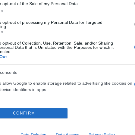
o opt-out of the Sale of my Personal Data.
In
to opt-out of processing my Personal Data for Targeted
ing.
In
o opt-out of Collection, Use, Retention, Sale, and/or Sharing
ιόμετρο που περνούσε μου θύμιζε ότι δεν είχα χάσ
ersonal Data that Is Unrelated with the Purposes for which it
lected.
Out
τερη χαρά και δύναμη από αυτό το άθλημα ως μητέ
consents
ην καρδιά να αφήνει πίσω κάθε φορά το μωρό της, ήθ
o allow Google to enable storage related to advertising like cookies on
ρομείς.
evice identifiers in apps.
CONFIRM
Data Deletion
Data Access
Privacy Policy