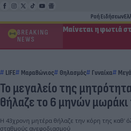
Ροή Ειδήσεων
Ελ
Μαίνεται η φωτιά στ
BREAKING
NEWS
LIFE
Μαραθώνιος
Θηλασμός
Γυναίκα
Μεγά
Το μεγαλείο της μητρότητ
θήλαζε το 6 μηνών μωράκι
Η 43χρονη μητέρα θήλαζε την κόρη της καθ' ό
σταθμούς ανεφοδιασμού