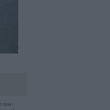
ο που