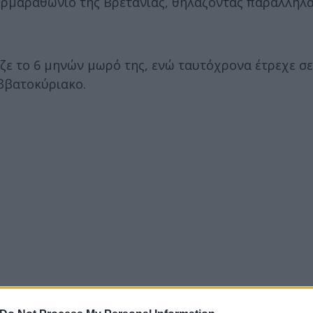
ρμαραθώνιο της Βρετανίας, θηλάζοντας παράλληλα 
ζε το 6 μηνών μωρό της, ενώ ταυτόχρονα έτρεχε σε
ββατοκύριακο.