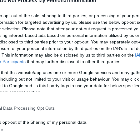
Do Not Process My Personal Information
ων, για τρία χρόνια δεν αγωνιζόταν καθώς προσπα
κά το όνειρό τους έγινε πραγματικότητα, η Case ά
to opt-out of the sale, sharing to third parties, or processing of your per
formation for targeted advertising by us, please use the below opt-out s
οφάσισε να λάβει μέρος στον υπερμαραθώνιο και κ
r selection. Please note that after your opt-out request is processed y
ας μαζί το μωράκι και το σύντροφό της αλλά και γι
eing interest-based ads based on personal information utilized by us or
disclosed to third parties prior to your opt-out. You may separately opt-
losure of your personal information by third parties on the IAB’s list of
. This information may also be disclosed by us to third parties on the
IA
μμετέχουσες και σταματούσε σε σταθμούς ανεφοδιασ
Participants
that may further disclose it to other third parties.
ή δρομέας ορεινού τρεξίματος κατάφερε να τερματ
 that this website/app uses one or more Google services and may gath
ίδια δεν πίστευε ποτέ ότι θα κατάφερνε να ανέβει 
including but not limited to your visit or usage behaviour. You may click 
 to Google and its third-party tags to use your data for below specifi
ogle consent section.
l Data Processing Opt Outs
o opt-out of the Sharing of my personal data.
In