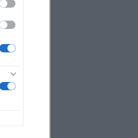
ει τίποτα τα
ρα από
ελε να δείξει