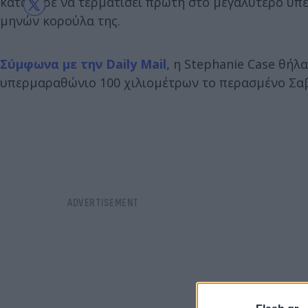
κατάφερε να τερματίσει πρώτη στο μεγαλύτερο υπε
μηνών κορούλα της.
Σύμφωνα με την Daily Mail,
η Stephanie Case θήλα
υπερμαραθώνιο 100 χιλιομέτρων το περασμένο Σα