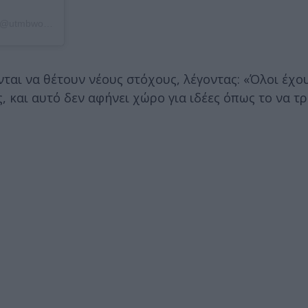
Η δημοσίευση κοινοποιήθηκε από το χρήστη UTMB®️ World Series (@utmbworldseries)
ται να θέτουν νέους στόχους, λέγοντας: «Όλοι έχο
ς, και αυτό δεν αφήνει χώρο για ιδέες όπως το να τ