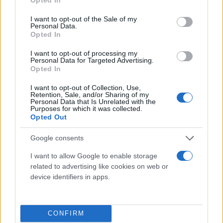
use your data for below specified purposes in below Google
consent section.
I want to opt-out of the Sale of my
Personal Data.
Opted In
I want to opt-out of processing my
Personal Data for Targeted Advertising.
Opted In
I want to opt-out of Collection, Use,
Retention, Sale, and/or Sharing of my
Personal Data that Is Unrelated with the
Purposes for which it was collected.
Opted Out
Google consents
I want to allow Google to enable storage
related to advertising like cookies on web or
device identifiers in apps.
Σύμφωνα με τα τελευταία στοιχεία της ΑΑΔΕ
εισοδήματα από ενοίκια αποτυπώνονται σε
1.758.055 φορολογικές δηλώσεις του 2024 με το
CONFIRM