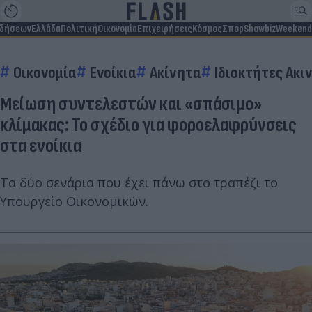
ιδήσεων
Ελλάδα
Πολιτική
Οικονομία
Επιχειρήσεις
Κόσμος
Σπορ
Showbiz
Weekend
Οικονομία
Ενοίκια
Ακίνητα
Ιδιοκτήτες Ακι
Μείωση συντελεστών και «σπάσιμο»
κλίμακας: Το σχέδιο για φοροελαφρύνσεις
στα ενοίκια
Τα δύο σενάρια που έχει πάνω στο τραπέζι το
Υπουργείο Οικονομικών.