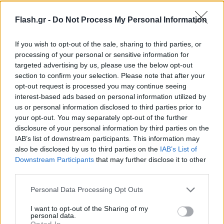
του
ακινήτου
για την οποία δεν χρειάζονται
Flash.gr -
Do Not Process My Personal Information
δικαιολογητικά αλλά υπολογίζεται αυτόματα από
την εφορία κατά την εκκαθάριση της φορολογικής
If you wish to opt-out of the sale, sharing to third parties, or
δήλωσης και τον υπολογισμό του φόρου
processing of your personal or sensitive information for
εισοδήματος.
targeted advertising by us, please use the below opt-out
section to confirm your selection. Please note that after your
opt-out request is processed you may continue seeing
interest-based ads based on personal information utilized by
us or personal information disclosed to third parties prior to
your opt-out. You may separately opt-out of the further
disclosure of your personal information by third parties on the
IAB’s list of downstream participants. This information may
also be disclosed by us to third parties on the
IAB’s List of
Downstream Participants
that may further disclose it to other
third parties.
Please note that this website/app uses one or more Google
Personal Data Processing Opt Outs
services and may gather and store information including but
not limited to your visit or usage behaviour. You may click to
I want to opt-out of the Sharing of my
personal data.
grant or deny consent to Google and its third-party tags to
Opted In