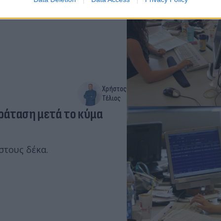
Χρήστος
Τέλιος
ράταση μετά το κύμα
στους δέκα.