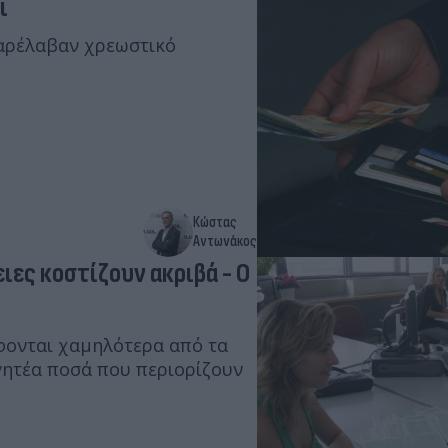
ι
παρέλαβαν χρεωστικό
Κώστας
Αντωνάκος
ιες κοστίζουν ακριβά - Ο
φονται χαμηλότερα από τα
ητέα ποσά που περιορίζουν