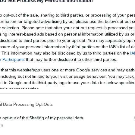
Do Not Process My Personal Information
έκταση της πλήρους
to opt-out of the sale, sharing to third parties, or processing of your per
κμισθώνουν κλειστά ακίνητα
formation for targeted advertising by us, please use the below opt-out s
r selection. Please note that after your opt-out request is processed y
χων.
eing interest-based ads based on personal information utilized by us or
disclosed to third parties prior to your opt-out. You may separately opt-
losure of your personal information by third parties on the IAB’s list of
. This information may also be disclosed by us to third parties on the
IA
Participants
that may further disclose it to other third parties.
Κώστας
 that this website/app uses one or more Google services and may gath
Αντωνάκος
including but not limited to your visit or usage behaviour. You may click 
 to Google and its third-party tags to use your data for below specifi
ogle consent section.
l Data Processing Opt Outs
o opt-out of the Sharing of my personal data.
In