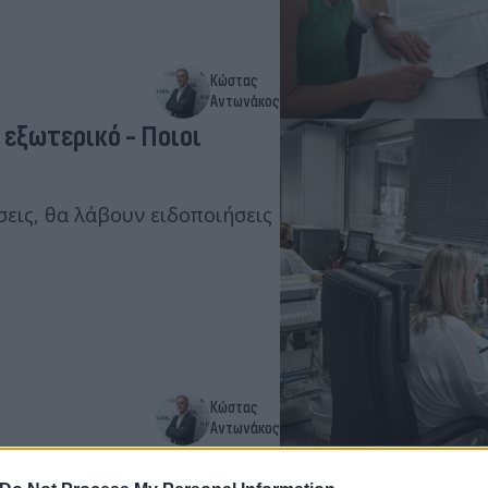
Κώστας
Αντωνάκος
 εξωτερικό - Ποιοι
εις, θα λάβουν ειδοποιήσεις
Κώστας
Αντωνάκος
φορολόγητων ενοικίων -