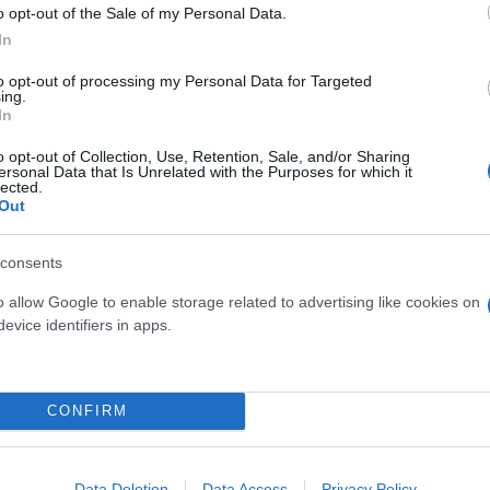
o opt-out of the Sale of my Personal Data.
In
αφυγή, «κίτρινη κάρτα»
to opt-out of processing my Personal Data for Targeted
ing.
In
o opt-out of Collection, Use, Retention, Sale, and/or Sharing
οπής για τη φορολογία.
ersonal Data that Is Unrelated with the Purposes for which it
lected.
Out
consents
o allow Google to enable storage related to advertising like cookies on
evice identifiers in apps.
Κώστας
Αντωνάκος
η μέχρι τις 24 Ιουλίου
CONFIRM
ολογουμένων και με σκοπό
Data Deletion
Data Access
Privacy Policy