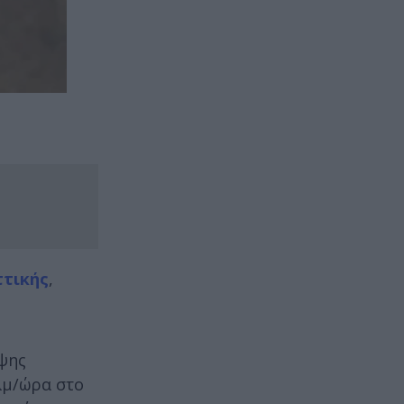
ττικής
,
ηψης
λμ/ώρα στο