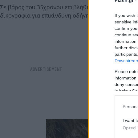
Flash.gr -
Σε βάρος του 35χρονου επιβλήθηκαν οι προβλεπόμ
δικογραφία για επικίνδυνη οδήγηση.
If you wish 
sensitive in
confirm you
continue se
information 
further disc
participants
Downstream 
Please note
information 
deny consent
in below Go
Persona
I want t
Opted 