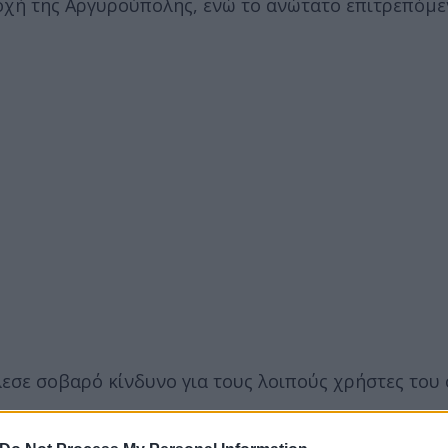
οχή της Αργυρούπολης, ενώ το ανώτατο επιτρεπόμε
εσε σοβαρό κίνδυνο για τους λοιπούς χρήστες του