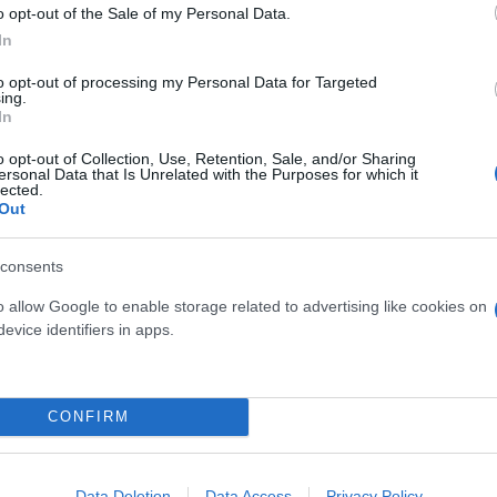
o opt-out of the Sale of my Personal Data.
In
to opt-out of processing my Personal Data for Targeted
ing.
In
o opt-out of Collection, Use, Retention, Sale, and/or Sharing
ersonal Data that Is Unrelated with the Purposes for which it
lected.
Out
consents
o allow Google to enable storage related to advertising like cookies on
evice identifiers in apps.
CONFIRM
Data Deletion
Data Access
Privacy Policy