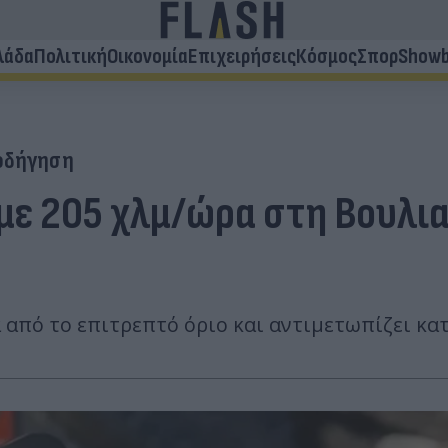
λάδα
Πολιτική
Οικονομία
Επιχειρήσεις
Κόσμος
Σπορ
Showb
οδήγηση
με 205 χλμ/ώρα στη Βουλια
 από το επιτρεπτό όριο και αντιμετωπίζει κα