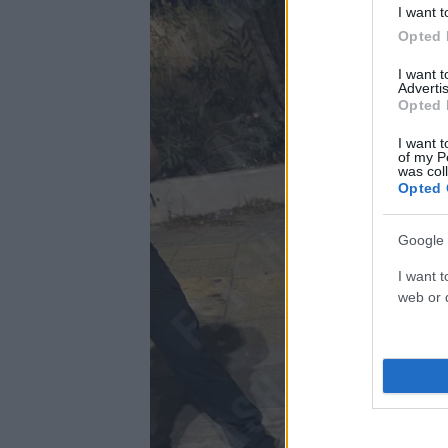
I want t
Opted 
I want 
Advertis
Opted 
I want t
of my P
was col
Opted 
Google 
I want t
web or d