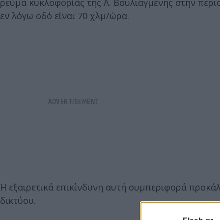
ρεύμα κυκλοφορίας της Λ. Βουλιαγμένης στην περι
εν λόγω οδό είναι 70 χλμ/ώρα.
Η εξαιρετικά επικίνδυνη αυτή συμπεριφορά προκάλ
δικτύου.