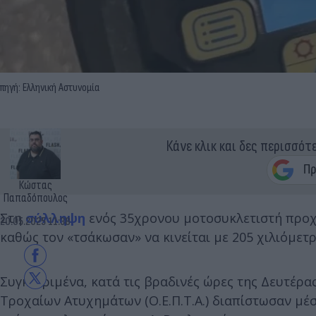
πηγή: Ελληνική Αστυνομία
Κάνε κλικ και δες περισσότ
Κώστας
Παπαδόπουλος
Στη
σύλληψη
ενός 35χρονου μοτοσυκλετιστή προ
20.05.2025 11:38
καθώς τον «τσάκωσαν» να κινείται με 205 χιλιόμε
Συγκεκριμένα, κατά τις βραδινές ώρες της Δευτέρ
Τροχαίων Ατυχημάτων (Ο.Ε.Π.Τ.Α.) διαπίστωσαν μέσ