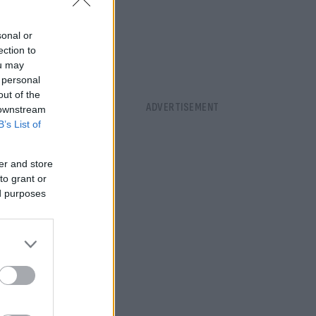
ίστηκε
sonal or
ection to
ou may
 personal
out of the
 downstream
B’s List of
er and store
to grant or
ed purposes