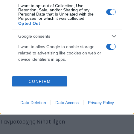
τεχνικοί αεροσκαφών, δηλαδή η «ραχοκοκαλιά»
I want to opt-out of Collection, Use,
της τεχνικής υποστήριξης των τουρκικών
Retention, Sale, and/or Sharing of my
Personal Data that Is Unrelated with the
μαχητικών.
Purposes for which it was collected.
Opted Out
Η ομάδα αξιωματικών που χάθηκε στην συντριβή
Google consents
ήταν μέλη του συνεργείου συντήρησης των F-16
I want to allow Google to enable storage
που είχε μεταβεί στο Αζερμπαϊτζάν για την
related to advertising like cookies on web or
παρέλαση και τις αεροπορικές επιδείξεις για την
device identifiers in apps.
επέτειο της κατάληψης του Αρτσάχ.
CONFIRM
Αντισμήναρχος Gökhan Korkmaz
Ταγματάρχης Serdar Uslu
Data Deletion
Data Access
Privacy Policy
Ταγματάρχης Nihat İlgen