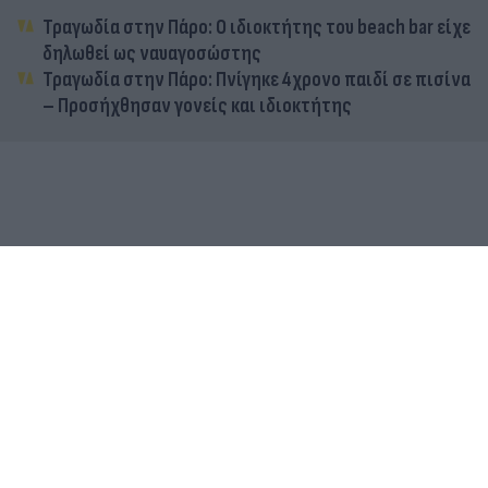
Τραγωδία στην Πάρο: Ο ιδιοκτήτης του beach bar είχε
δηλωθεί ως ναυαγοσώστης
Τραγωδία στην Πάρο: Πνίγηκε 4χρονο παιδί σε πισίνα
– Προσήχθησαν γονείς και ιδιοκτήτης