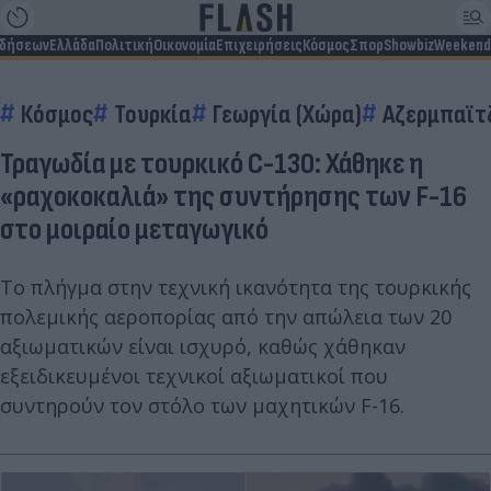
ιδήσεων
Ελλάδα
Πολιτική
Οικονομία
Επιχειρήσεις
Κόσμος
Σπορ
Showbiz
Weekend
Κόσμος
Τουρκία
Γεωργία (Χώρα)
Αζερμπαϊτ
Τραγωδία με τουρκικό C-130: Χάθηκε η
«ραχοκοκαλιά» της συντήρησης των F-16
στο μοιραίο μεταγωγικό
Το πλήγμα στην τεχνική ικανότητα της τουρκικής
πολεμικής αεροπορίας από την απώλεια των 20
αξιωματικών είναι ισχυρό, καθώς χάθηκαν
εξειδικευμένοι τεχνικοί αξιωματικοί που
συντηρούν τον στόλο των μαχητικών F-16.