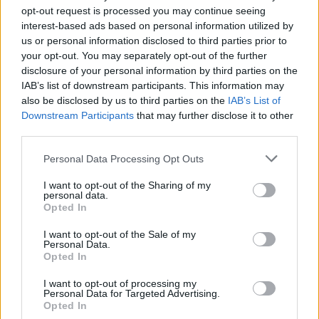
opt-out request is processed you may continue seeing
interest-based ads based on personal information utilized by
us or personal information disclosed to third parties prior to
your opt-out. You may separately opt-out of the further
disclosure of your personal information by third parties on the
IAB’s list of downstream participants. This information may
also be disclosed by us to third parties on the
IAB’s List of
Downstream Participants
that may further disclose it to other
third parties.
Please note that this website/app uses one or more Google
Personal Data Processing Opt Outs
services and may gather and store information including but
Ποιοι σκοτώθηκαν
not limited to your visit or usage behaviour. You may click to
I want to opt-out of the Sharing of my
personal data.
grant or deny consent to Google and its third-party tags to
Η ανάλυση της λίστας των Τούρκων αξιωματικών
Opted In
use your data for below specified purposes in below Google
που σκοτώθηκαν και η ειδικότητά τους
consent section.
I want to opt-out of the Sale of my
Personal Data.
αποκαλύπτουν το πλήγμα που δύσκολα θα
Opted In
αναπληρωθεί. Οι 20 αξιωματικοί που χάθηκαν στην
πτώση του μεταγωγικού αεροσκάφους, ανάμεσά
I want to opt-out of processing my
Personal Data for Targeted Advertising.
τους ανώτεροι αξιωματικοί, ήταν μηχανικοί και
Opted In