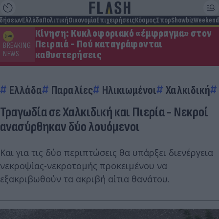
ιδήσεων
Ελλάδα
Πολιτική
Οικονομία
Επιχειρήσεις
Κόσμος
Σπορ
Showbiz
Weekend
Κίνηση: Κυκλοφοριακό «έμφραγμα» στον
Πειραιά - Πού καταγράφονται
BREAKING
καθυστερήσεις
NEWS
Ελλάδα
Παραλίες
Ηλικιωμένοι
Χαλκιδική
Τραγωδία σε Χαλκιδική και Πιερία - Νεκροί
ανασύρθηκαν δύο λουόμενοι
Και για τις δύο περιπτώσεις θα υπάρξει διενέργεια
νεκροψίας-νεκροτομής προκειμένου να
εξακριβωθούν τα ακριβή αίτια θανάτου.