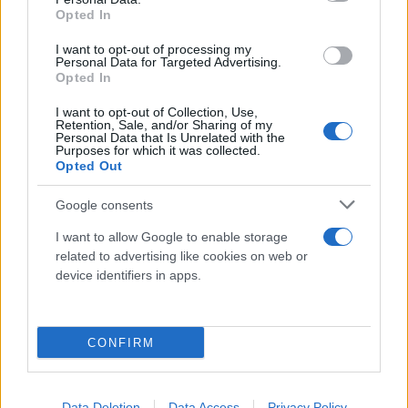
Opted In
Την προανάκριση για το περιστατικό διενεργεί το Γ'
I want to opt-out of processing my
Personal Data for Targeted Advertising.
Λιμενικό Τμήμα Σκάλας Κατερίνης του Κεντρικού
Opted In
Λιμεναρχείου Θεσσαλονίκης, ενώ έχει παραγγελθεί
I want to opt-out of Collection, Use,
και σε αυτή την περίπτωση η διενέργεια νεκροψίας-
Retention, Sale, and/or Sharing of my
Personal Data that Is Unrelated with the
νεκροτομής.
Purposes for which it was collected.
Opted Out
Google consents
I want to allow Google to enable storage
related to advertising like cookies on web or
device identifiers in apps.
CONFIRM
Data Deletion
Data Access
Privacy Policy