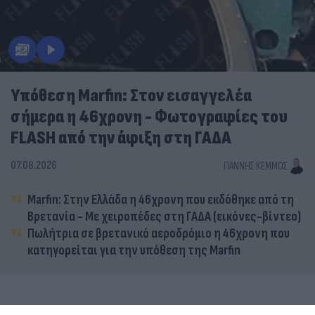
Υπόθεση Marfin: Στον εισαγγελέα
σήμερα η 46χρονη - Φωτογραφίες του
FLASH από την άφιξη στη ΓΑΔΑ
07.08.2026
ΓΙΆΝΝΗΣ ΚΈΜΜΟΣ
Marfin: Στην Ελλάδα η 46χρονη που εκδόθηκε από τη
Βρετανία - Με χειροπέδες στη ΓΑΔΑ (εικόνες-βίντεο)
Πωλήτρια σε βρετανικό αεροδρόμιο η 46χρονη που
κατηγορείται για την υπόθεση της Marfin