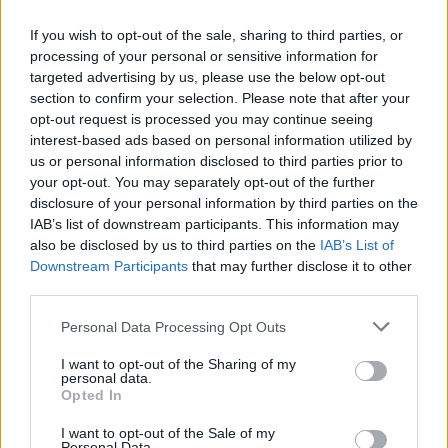
If you wish to opt-out of the sale, sharing to third parties, or
processing of your personal or sensitive information for
targeted advertising by us, please use the below opt-out
section to confirm your selection. Please note that after your
opt-out request is processed you may continue seeing
interest-based ads based on personal information utilized by
Λίγες ώρες νωρίτερα, το απόγευμα της Δευτέρας,
us or personal information disclosed to third parties prior to
your opt-out. You may separately opt-out of the further
μία 78χρονη Ελληνίδα ανασύρθηκε χωρίς τις
disclosure of your personal information by third parties on the
αισθήσεις της από τη θαλάσσια περιοχή του
IAB’s list of downstream participants. This information may
Κορινού
Πιερίας
.
also be disclosed by us to third parties on the
IAB’s List of
Downstream Participants
that may further disclose it to other
third parties.
Στο σημείο της παρασχέθηκαν άμεσα οι πρώτες
Please note that this website/app uses one or more Google
βοήθειες με τη μέθοδο της καρδιοπνευμονικής
Personal Data Processing Opt Outs
services and may gather and store information including but
αναζωογόνησης (ΚΑΡΠΑ), ωστόσο δεν κατέστη
not limited to your visit or usage behaviour. You may click to
I want to opt-out of the Sharing of my
personal data.
δυνατό να επανέλθει. Η ηλικιωμένη μεταφέρθηκε
grant or deny consent to Google and its third-party tags to
Opted In
use your data for below specified purposes in below Google
με ασθενοφόρο του ΕΚΑΒ στο Γενικό Νοσοκομείο
consent section.
I want to opt-out of the Sale of my
Κατερίνης, όπου διαπιστώθηκε ο θάνατός της.
Personal Data.