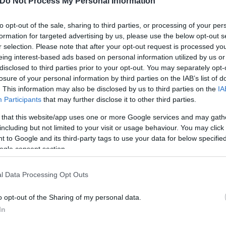
Do Not Process My Personal Information
σοκομείου Τρικάλων, όπου μεταφέρθηκε, όμως δυσ
to opt-out of the sale, sharing to third parties, or processing of your per
formation for targeted advertising by us, please use the below opt-out s
r selection. Please note that after your opt-out request is processed y
eing interest-based ads based on personal information utilized by us or
disclosed to third parties prior to your opt-out. You may separately opt-
losure of your personal information by third parties on the IAB’s list of
. This information may also be disclosed by us to third parties on the
IA
Participants
that may further disclose it to other third parties.
 that this website/app uses one or more Google services and may gath
including but not limited to your visit or usage behaviour. You may click 
 to Google and its third-party tags to use your data for below specifi
ogle consent section.
l Data Processing Opt Outs
εί η προβλεπόμενη διαδικασία νεκροψίας – νεκροτο
o opt-out of the Sharing of my personal data.
In
ερο
Flash.gr
στην αναζήτηση της
Google