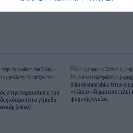
l News
Skin dysmorphia: Όταν η ε
«τέλειο» δέρμα αποτελεί
ός στην παρουσίαση του
ψυχικής υγείας
άδες κόσμου στο γήπεδο
σπόρ (video)