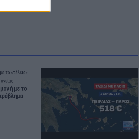
μμονή με το
 πρόβλημα