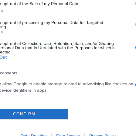
o opt-out of the Sale of my Personal Data.
In
to opt-out of processing my Personal Data for Targeted
ing.
In
o opt-out of Collection, Use, Retention, Sale, and/or Sharing
ersonal Data that Is Unrelated with the Purposes for which it
lected.
Out
ς κυβερνήτης ταχύπλοου κατέρρευσε εν πλω
consents
22χρονο που κατέρρευσε σε αγώνα
o allow Google to enable storage related to advertising like cookies on
ι;» - Ανήλικος ξυλοκόπησε 16χρονο επειδή δεν τ
evice identifiers in apps.
CONFIRM
Data Deletion
Data Access
Privacy Policy