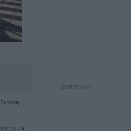
22χρονη
κατέρρευσε,