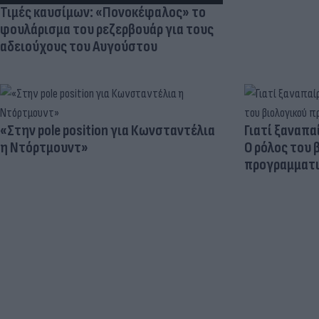
Τιμές καυσίμων: «Πονοκέφαλος» το
φουλάρισμα του ρεζερβουάρ για τους
αδειούχους του Αυγούστου
«Στην pole position για Κωνσταντέλια
Γιατί ξαναπα
η Ντόρτμουντ»
Ο ρόλος του 
προγραμματι