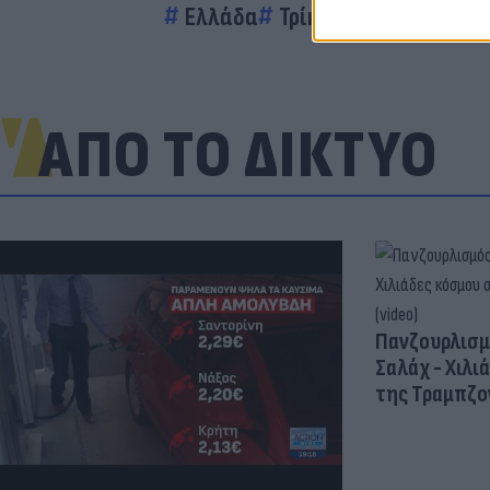
Ελλάδα
Τρίκαλα
ΕΚΑΒ
Loca
ΑΠΟ ΤΟ ΔΙΚΤΥΟ
Πανζουρλισμ
Σαλάχ - Χιλι
της Τραμπζον