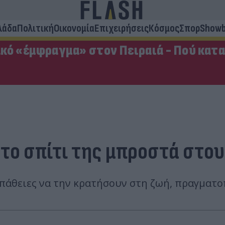
λάδα
Πολιτική
Οικονομία
Επιχειρήσεις
Κόσμος
Σπορ
Showb
κό «έμφραγμα» στον Πειραιά - Πού κατ
το σπίτι της μπροστά στου
άθειες να την κρατήσουν στη ζωή, πραγματο