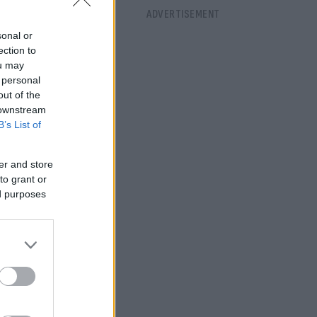
τυχώς δεν
sonal or
ection to
ou may
 personal
out of the
 downstream
B’s List of
er and store
to grant or
ed purposes
μής.