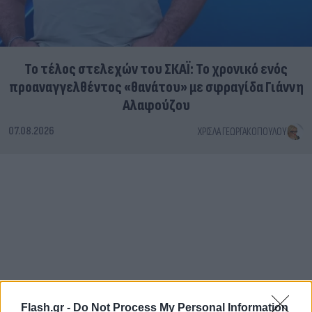
Το τέλος στελεχών του ΣΚΑΪ: Το χρονικό ενός
προαναγγελθέντος «θανάτου» με σφραγίδα Γιάννη
Αλαφούζου
07.08.2026
ΧΡΊΣΛΑ ΓΕΩΡΓΑΚΟΠΟΎΛΟΥ
Flash.gr -
Do Not Process My Personal Information