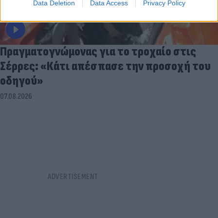
Data Deletion
Data Access
Privacy Policy
Πραγματογνώμονας για το τροχαίο στις
Σέρρες: «Κάτι απέσπασε την προσοχή του
οδηγού»
07.08.2026