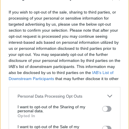
If you wish to opt-out of the sale, sharing to third parties, or
processing of your personal or sensitive information for
targeted advertising by us, please use the below opt-out
section to confirm your selection. Please note that after your
opt-out request is processed you may continue seeing
interest-based ads based on personal information utilized by
us or personal information disclosed to third parties prior to
your opt-out. You may separately opt-out of the further
disclosure of your personal information by third parties on the
IAB’s list of downstream participants. This information may
also be disclosed by us to third parties on the
IAB’s List of
Downstream Participants
that may further disclose it to other
third parties.
Please note that this website/app uses one or more Google
Personal Data Processing Opt Outs
services and may gather and store information including but
not limited to your visit or usage behaviour. You may click to
I want to opt-out of the Sharing of my
personal data.
grant or deny consent to Google and its third-party tags to
Opted In
use your data for below specified purposes in below Google
consent section.
I want to opt-out of the Sale of my