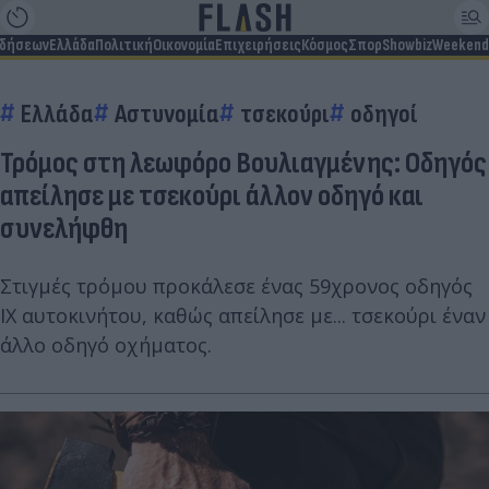
ιδήσεων
Ελλάδα
Πολιτική
Οικονομία
Επιχειρήσεις
Κόσμος
Σπορ
Showbiz
Weekend
Ελλάδα
Αστυνομία
τσεκούρι
οδηγοί
Τρόμος στη λεωφόρο Βουλιαγμένης: Οδηγός
απείλησε με τσεκούρι άλλον οδηγό και
συνελήφθη
Στιγμές τρόμου προκάλεσε ένας 59χρονος οδηγός
ΙΧ αυτοκινήτου, καθώς απείλησε με... τσεκούρι έναν
άλλο οδηγό οχήματος.