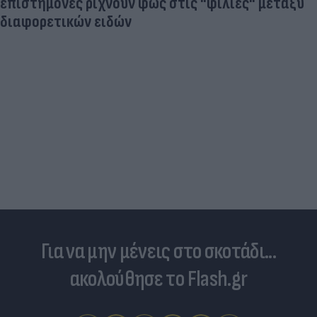
«Στην pole position για Κωνσταντέλια η
Ντόρτμουντ»
Για να μην μένεις στο σκοτάδι...
ακολούθησε το Flash.gr