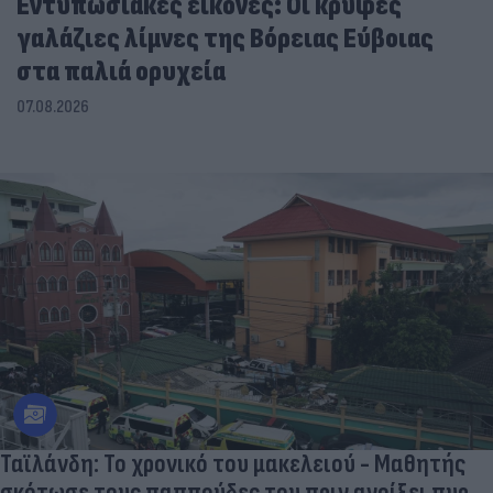
Εντυπωσιακές εικόνες: Οι κρυφές
γαλάζιες λίμνες της Βόρειας Εύβοιας
στα παλιά ορυχεία
07.08.2026
Ταϊλάνδη: Το χρονικό του μακελειού - Μαθητής
σκότωσε τους παππούδες του πριν ανοίξει πυρ