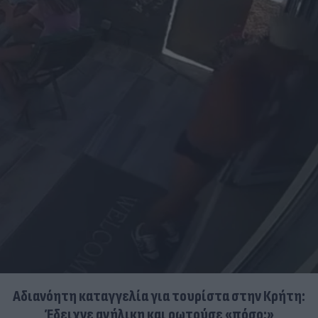
Αδιανόητη καταγγελία για τουρίστα στην Κρήτη:
Έδειχνε ανήλικη και ρωτούσε «πόσο;»