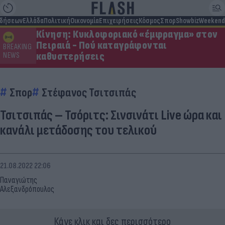
ιδήσεων
Ελλάδα
Πολιτική
Οικονομία
Επιχειρήσεις
Κόσμος
Σπορ
Showbiz
Weekend
Κίνηση: Κυκλοφοριακό «έμφραγμα» στον
Πειραιά - Πού καταγράφονται
BREAKING
καθυστερήσεις
NEWS
Σπορ
Στέφανος Τσιτσιπάς
Τσιτσιπάς – Τσόριτς: Σινσινάτι Live ώρα και
κανάλι μετάδοσης του τελικού
21.08.2022 22:06
Παναγιώτης
Αλεξανδρόπουλος
Κάνε κλικ και δες περισσότερο