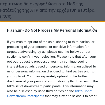
περίπτωση θα σκαρφαλώσει στο Νο5 της
κατάταξης της ATP από την ερχόμενη Δευτέρα
(22/8).
Ο Τσιτσιπάς ξεκίνησε με σχετικά εύκολες νίκες την
Flash.gr -
Do Not Process My Personal Information
πορεία του στο Σινσινάτι, κόντρα σε Κραΐνοβιτς και
If you wish to opt-out of the sale, sharing to third parties, or
Σβάρτσμαν χωρίς να χάσει σετ, ενώ χρειάστηκε
processing of your personal or sensitive information for
τρία σετ κόντρα στον 37χρονο Αμερικανό Τζον
targeted advertising by us, please use the below opt-out
Ίσνερ, αλλά και άλλα τρία απέναντι στον Νο1 του
section to confirm your selection. Please note that after your
κόσμου, Ντανίλ Μενβτέντεφ για να φτάσει στον
opt-out request is processed you may continue seeing
interest-based ads based on personal information utilized by
τελικό.
us or personal information disclosed to third parties prior to
your opt-out. You may separately opt-out of the further
disclosure of your personal information by third parties on the
IAB’s list of downstream participants. This information may
also be disclosed by us to third parties on the
IAB’s List of
Downstream Participants
that may further disclose it to other
third parties.