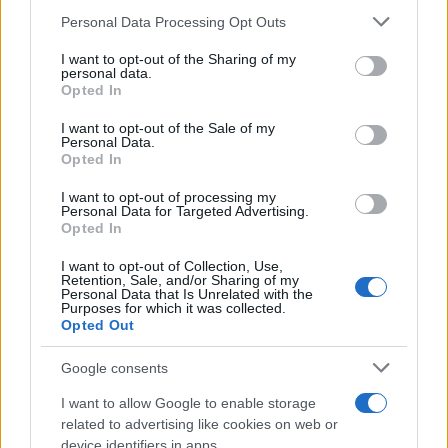
Please note that this website/app uses one or more Google
Personal Data Processing Opt Outs
services and may gather and store information including but
not limited to your visit or usage behaviour. You may click to
I want to opt-out of the Sharing of my
personal data.
grant or deny consent to Google and its third-party tags to
Opted In
use your data for below specified purposes in below Google
consent section.
I want to opt-out of the Sale of my
Personal Data.
Opted In
I want to opt-out of processing my
Personal Data for Targeted Advertising.
Opted In
I want to opt-out of Collection, Use,
Retention, Sale, and/or Sharing of my
Personal Data that Is Unrelated with the
Purposes for which it was collected.
Opted Out
Google consents
I want to allow Google to enable storage
related to advertising like cookies on web or
device identifiers in apps.