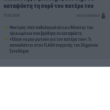
καταψύκτη τη σορό του πατέρα του
07.08.2026
ΕΛΈΝΗ ΚΑΡΑΘΆΝΟΥ
Μυστράς: Από παθολογικά αίτια ο θάνατος του
ηλικιωμένου που βρέθηκε σε καταψύκτη
«Έλεγε να μην ρωτούν για τον πατέρα του»: Τι
αποκαλύπτει στον FLASH συγγενής του 55χρονου
ξενοδόχου