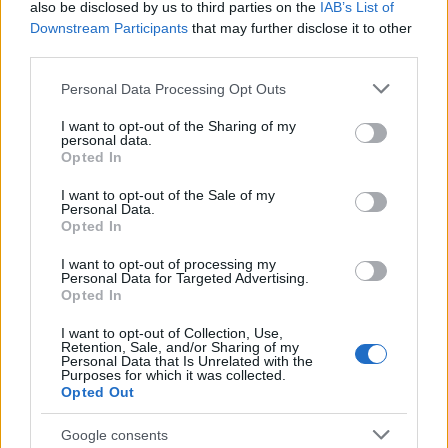
🛸Archivo Ovni
also be disclosed by us to third parties on the
IAB’s List of
📍Grecia - 01/10/2023
Downstream Participants
that may further disclose it to other
third parties.
Otro objeto no identificado que ejecuta giros
Please note that this website/app uses one or more Google
Personal Data Processing Opt Outs
services and may gather and store information including but
bruscos y repetidos de casi 90 grados, maniobras
not limited to your visit or usage behaviour. You may click to
I want to opt-out of the Sharing of my
que ninguna aeronave actual puede realizar a esas
personal data.
grant or deny consent to Google and its third-party tags to
Opted In
velocidades.
use your data for below specified purposes in below Google
consent section.
I want to opt-out of the Sale of my
Personal Data.
Un piloto sometido a esas fuerzas habría perdido
Opted In
el conocimiento en segundos.
I want to opt-out of processing my
pic.twitter.com/6ykSByc83h
Personal Data for Targeted Advertising.
Opted In
— Gustavo Cardenas (@gustav0cardenas)
May 8, 2026
I want to opt-out of Collection, Use,
Retention, Sale, and/or Sharing of my
Τι λέει το Πεντάγωνο
Personal Data that Is Unrelated with the
Purposes for which it was collected.
Opted Out
Το αμερικανικό Πεντάγωνο ξεκαθαρίζει πάντως ότι
οι περιγραφές που περιλαμβάνονται στα αρχεία
Google consents