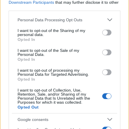
της στην ταινία Ουζερί Τσιτσάνης».
Downstream Participants
that may further disclose it to other
third parties.
Τηλεοπτικά έγινε γνωστή το 2014 μέσα από
τη σειρά «Κάτω Παρτάλι».
Please note that this website/app uses one or more Google
Personal Data Processing Opt Outs
services and may gather and store information including but
Η μεγάλη της αδυναμία είναι τα ταξίδια τα
not limited to your visit or usage behaviour. You may click to
I want to opt-out of the Sharing of my
οποία την χαλαρώνουν. H αγάπη της αυτή
personal data.
grant or deny consent to Google and its third-party tags to
Opted In
φαίνεται και απο το γεγονός ότι ο
use your data for below specified purposes in below Google
προσωπικός της λογαριασμός στο
consent section.
I want to opt-out of the Sale of my
Personal Data.
instagram είναι γεμάτος με φωτογραφίες
Opted In
απο αποδράσεις της.
I want to opt-out of processing my
Personal Data for Targeted Advertising.
Opted In
I want to opt-out of Collection, Use,
Retention, Sale, and/or Sharing of my
Personal Data that Is Unrelated with the
Purposes for which it was collected.
Opted Out
Google consents