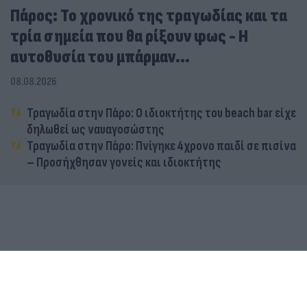
Πάρος: Το χρονικό της τραγωδίας και τα
τρία σημεία που θα ρίξουν φως - Η
αυτοθυσία του μπάρμαν...
08.08.2026
Τραγωδία στην Πάρο: Ο ιδιοκτήτης του beach bar είχε
δηλωθεί ως ναυαγοσώστης
Τραγωδία στην Πάρο: Πνίγηκε 4χρονο παιδί σε πισίνα
– Προσήχθησαν γονείς και ιδιοκτήτης