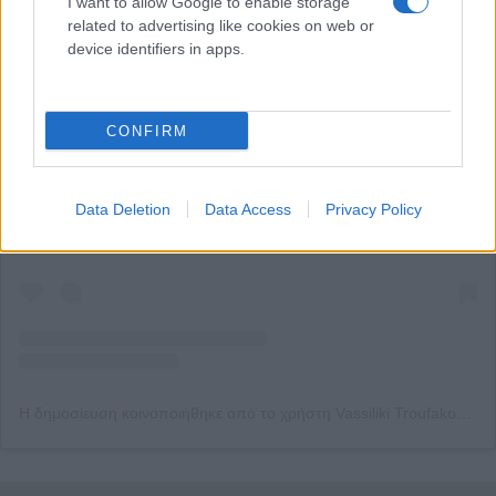
I want to allow Google to enable storage
related to advertising like cookies on web or
device identifiers in apps.
CONFIRM
Δείτε αυτή τη δημοσίευση στο Instagram.
Data Deletion
Data Access
Privacy Policy
Η δημοσίευση κοινοποιήθηκε από το χρήστη Vassiliki Troufakou (@vassiliki_troufakou)