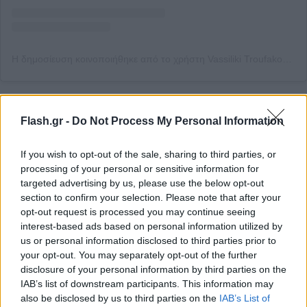
Η δημοσίευση κοινοποιήθηκε από το χρήστη Vassiliki Troufakou (@vassiliki_troufakou)
Γεννήθηκε το 1986 στην Αθήνα και
Flash.gr -
Do Not Process My Personal Information
συγκεκριμένα στη Νέα Σμύρνη. Η καταγωγή
της, όμως, είναι απο τα Παπαδιάνικα
If you wish to opt-out of the sale, sharing to third parties, or
Λακωνίας.
processing of your personal or sensitive information for
Είναι απόφοιτη της δραματικής σχολής του
targeted advertising by us, please use the below opt-out
Εθνικού Θεάτρου.
section to confirm your selection. Please note that after your
opt-out request is processed you may continue seeing
Έχει σπουδάσει και πολιτικός μηχανικός
interest-based ads based on personal information utilized by
στο Εθνικό Μετσόβιο Πολυτεχνείο.
us or personal information disclosed to third parties prior to
your opt-out. You may separately opt-out of the further
Έχει κερδίσει το βραβείο Β’ γυναικείου
disclosure of your personal information by third parties on the
ρόλου από την Ελληνική Ακαδημία
IAB’s list of downstream participants. This information may
Κινηματογράφου το 2016 για την ερμηνεία
also be disclosed by us to third parties on the
IAB’s List of