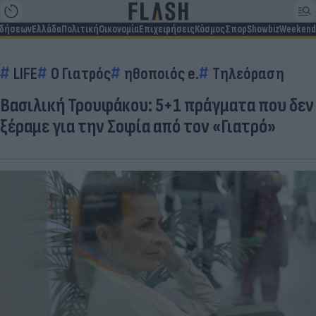
ιδήσεων
Ελλάδα
Πολιτική
Οικονομία
Επιχειρήσεις
Κόσμος
Σπορ
Showbiz
Weekend
LIFE
Ο Γιατρός
ηθοποιός e.
Τηλεόραση
Βασιλική Τρουφάκου: 5+1 πράγματα που δεν
ξέραμε για την Σοφία από τον «Γιατρό»