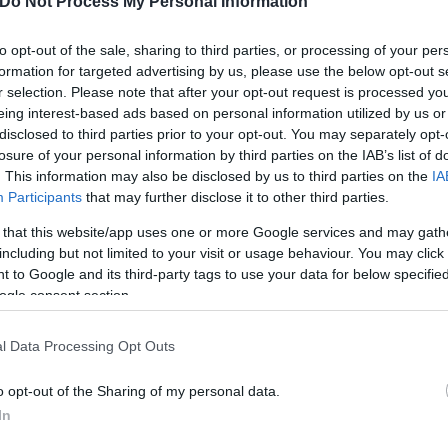
Do Not Process My Personal Information
ιαστές
to opt-out of the sale, sharing to third parties, or processing of your per
formation for targeted advertising by us, please use the below opt-out s
r selection. Please note that after your opt-out request is processed y
eing interest-based ads based on personal information utilized by us or
disclosed to third parties prior to your opt-out. You may separately opt-
losure of your personal information by third parties on the IAB’s list of
. This information may also be disclosed by us to third parties on the
IA
Participants
that may further disclose it to other third parties.
 that this website/app uses one or more Google services and may gath
including but not limited to your visit or usage behaviour. You may click 
 to Google and its third-party tags to use your data for below specifi
ogle consent section.
Skin dysmorphia: Όταν η ε
«τέλειο» δέρμα αποτελεί
ός στην παρουσίαση του
l Data Processing Opt Outs
ψυχικής υγείας
άδες κόσμου στο γήπεδο
o opt-out of the Sharing of my personal data.
σπόρ (video)
In