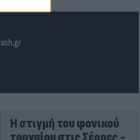
lash.gr
Η στιγμή του φονικού
τροχαίου στις Σέρρες -