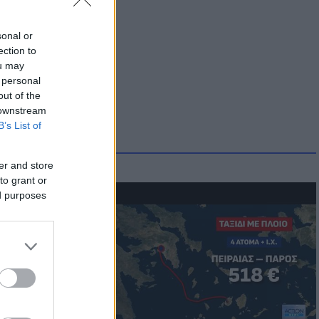
sonal or
ection to
ou may
 personal
out of the
 downstream
B’s List of
er and store
to grant or
ed purposes
μμονή με το
 πρόβλημα