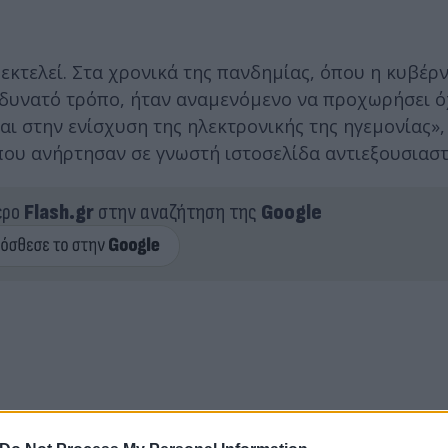
 εκτελεί. Στα χρονικά της πανδημίας, όπου η κυβέρ
 δυνατό τρόπο, ήταν αναμενόμενο να προχωρήσει ό
αι στην ενίσχυση της ηλεκτρονικής της ηγεμονίας»
που ανήρτησαν σε γνωστή ιστοσελίδα αντιεξουσιασ
ερο
Flash.gr
στην αναζήτηση της
Google