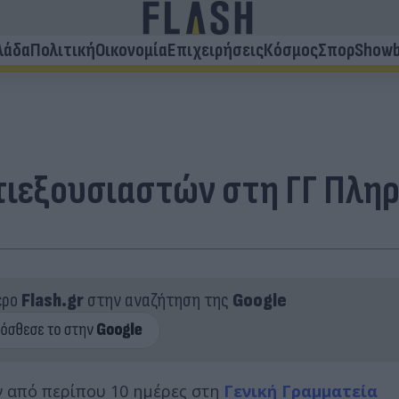
λάδα
Πολιτική
Οικονομία
Επιχειρήσεις
Κόσμος
Σπορ
Showb
ντιεξουσιαστών στη ΓΓ Πλ
ερο
Flash.gr
στην αναζήτηση της
Google
ν από περίπου 10 ημέρες στη
Γενική Γραμματεία