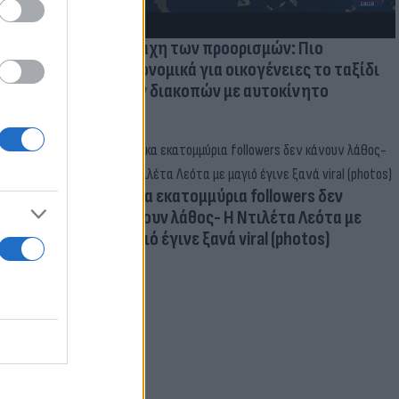
Η μάχη των προορισμών: Πιο
οικονομικά για οικογένειες το ταξίδι
των διακοπών με αυτοκίνητο
Δέκα εκατομμύρια followers δεν
κάνουν λάθος- Η Ντιλέτα Λεότα με
μαγιό έγινε ξανά viral (photos)
για τα F-35
 Eurofighter