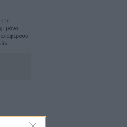
νηση
χι μόνο
, αναφέρουν
τών.