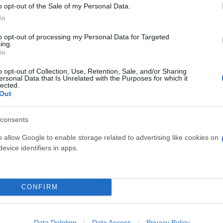
o opt-out of the Sale of my Personal Data.
In
to opt-out of processing my Personal Data for Targeted
ing.
In
o opt-out of Collection, Use, Retention, Sale, and/or Sharing
ersonal Data that Is Unrelated with the Purposes for which it
lected.
Out
ίρνουμε το χαμένο βάρος;
βιολογικού
consents
σμού μας
o allow Google to enable storage related to advertising like cookies on
evice identifiers in apps.
CONFIRM
Τουρκία: Μετά το... φρένο 
έρχονται στο επίκεντρο τα
Data Deletion
Data Access
Privacy Policy