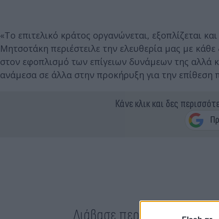
«Το επιτελικό κράτος οργανώνεται, εξοπλίζεται και
Μητσοτάκη περιέστειλε την ελευθερία μας με κάθε
στον εφοπλισμό των επίγειων δυνάμεων της αλλά κ
ανάμεσα σε άλλα στην προκήρυξη για την επίθεση 
Κάνε κλικ και δες περισσότ
Διάβασε περισσότερα