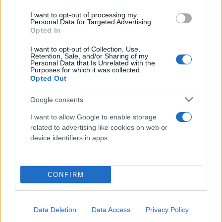
I want to opt-out of processing my
Personal Data for Targeted Advertising.
Opted In
I want to opt-out of Collection, Use,
Retention, Sale, and/or Sharing of my
Personal Data that Is Unrelated with the
Purposes for which it was collected.
Opted Out
Google consents
I want to allow Google to enable storage
related to advertising like cookies on web or
device identifiers in apps.
Κάνε κλικ και δες περισσότερο
CONFIRM
Flash.gr
στην αναζήτηση της
Google
Data Deletion
Data Access
Privacy Policy