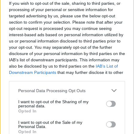
παιδική χαρά που έπαιζα με τους φίλους μου για
If you wish to opt-out of the sale, sharing to third parties, or
processing of your personal or sensitive information for
πολλά χρόνια. Τη λάτρευα τη Μουρμούρα... να
targeted advertising by us, please use the below opt-out
πηγαίνω στο γύρισμα. Ξέραμε ότι κάποια στιγμή θα
section to confirm your selection. Please note that after your
τελειώσει».
opt-out request is processed you may continue seeing
interest-based ads based on personal information utilized by
us or personal information disclosed to third parties prior to
your opt-out. You may separately opt-out of the further
disclosure of your personal information by third parties on the
IAB’s list of downstream participants. This information may
also be disclosed by us to third parties on the
IAB’s List of
Downstream Participants
that may further disclose it to other
third parties.
Please note that this website/app uses one or more Google
Personal Data Processing Opt Outs
services and may gather and store information including but
not limited to your visit or usage behaviour. You may click to
I want to opt-out of the Sharing of my
personal data.
grant or deny consent to Google and its third-party tags to
Opted In
use your data for below specified purposes in below Google
consent section.
I want to opt-out of the Sale of my
Personal Data.
Opted In