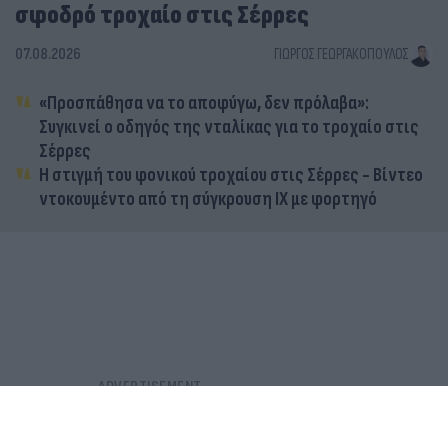
σφοδρό τροχαίο στις Σέρρες
07.08.2026
ΓΙΏΡΓΟΣ ΓΕΩΡΓΑΚΌΠΟΥΛΟΣ
«Προσπάθησα να το αποφύγω, δεν πρόλαβα»:
Συγκινεί ο οδηγός της νταλίκας για το τροχαίο στις
Σέρρες
Η στιγμή του φονικού τροχαίου στις Σέρρες - Βίντεο
ντοκουμέντο από τη σύγκρουση ΙΧ με φορτηγό