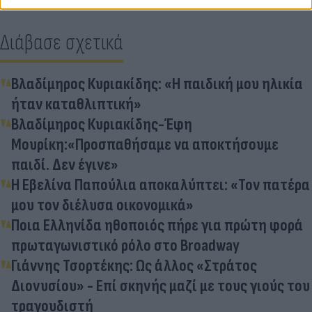
Διάβασε σχετικά
Βλαδίμηρος Κυριακίδης: «Η παιδική μου ηλικία
ήταν καταθλιπτική»
Βλαδίμηρος Κυριακίδης-Έφη
Μουρίκη:«Προσπαθήσαμε να αποκτήσουμε
παιδί. Δεν έγινε»
Η Εβελίνα Παπούλια αποκαλύπτει: «Τον πατέρα
μου τον διέλυσα οικονομικά»
Ποια Ελληνίδα ηθοποιός πήρε για πρώτη φορά
πρωταγωνιστικό ρόλο στο Broadway
Γιάννης Τσορτέκης: Ως άλλος «Στράτος
Διονυσίου» - Επί σκηνής μαζί με τους γιούς του
τραγουδιστή