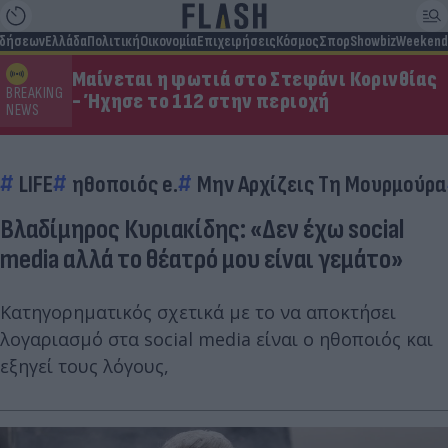
ιδήσεων
Ελλάδα
Πολιτική
Οικονομία
Επιχειρήσεις
Κόσμος
Σπορ
Showbiz
Weekend
Μαίνεται η φωτιά στο Στεφάνι Κορινθίας
BREAKING
- Ήχησε το 112 στην περιοχή
NEWS
LIFE
ηθοποιός e.
Μην Αρχίζεις Τη Μουρμούρα
Βλαδίμηρος Κυριακίδης: «Δεν έχω social
media αλλά το θέατρό μου είναι γεμάτο»
Κατηγορηματικός σχετικά με το να αποκτήσει
λογαριασμό στα social media είναι ο ηθοποιός και
εξηγεί τους λόγους,