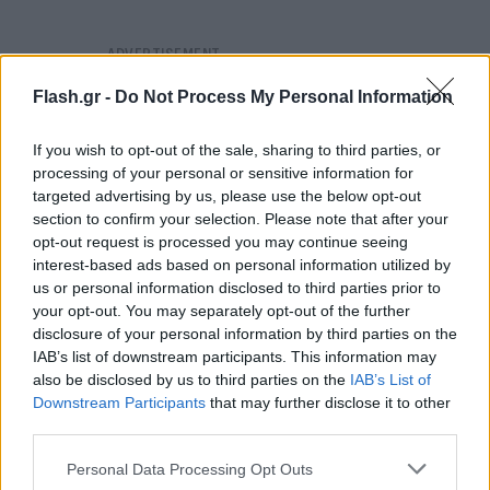
Flash.gr -
Do Not Process My Personal Information
If you wish to opt-out of the sale, sharing to third parties, or
processing of your personal or sensitive information for
targeted advertising by us, please use the below opt-out
section to confirm your selection. Please note that after your
opt-out request is processed you may continue seeing
interest-based ads based on personal information utilized by
us or personal information disclosed to third parties prior to
your opt-out. You may separately opt-out of the further
disclosure of your personal information by third parties on the
IAB’s list of downstream participants. This information may
also be disclosed by us to third parties on the
IAB’s List of
Downstream Participants
that may further disclose it to other
third parties.
Η Vodafone αποτελεί κορυφαίο επαγγελματικό
προορισμό για νέα ταλέντα μέσα από μία σειρά
Please note that this website/app uses one or more Google
Personal Data Processing Opt Outs
services and may gather and store information including but