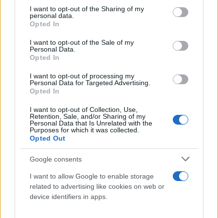
προγραμμάτων, όπως το Vodafone Discover
not limited to your visit or usage behaviour. You may click to
I want to opt-out of the Sharing of my
Graduate Program. Ξεκινώντας δυναμικά το
personal data.
grant or deny consent to Google and its third-party tags to
Opted In
προσωπικό ταξίδι σταδιοδρομίας στη Vodafone,
use your data for below specified purposes in below Google
απόφοιτοι και απόφοιτες έχουν την ευκαιρία να
consent section.
I want to opt-out of the Sale of my
Personal Data.
χαράξουν τη δική τους μοναδική ιστορία καριέρας
Opted In
αξιοποιώντας ευκαιρίες που τους προσφέρονται
I want to opt-out of processing my
καθημερινά. Σε αυτό το ταξίδι ενδυναμώνονται και
Personal Data for Targeted Advertising.
χτίζουν το δικό τους επαγγελματικό προφίλ καθώς
Opted In
έχουν απεριόριστη πρόσβαση σε πόρους
I want to opt-out of Collection, Use,
Retention, Sale, and/or Sharing of my
εκπαίδευσης, mentoring, νέες ευκαιρίες καριέρας
Personal Data that Is Unrelated with the
σε Ελλάδα και εξωτερικό, αλλά και σε προγράμματα
Purposes for which it was collected.
Opted Out
upskilling και reskilling.
Google consents
Παράλληλα, στο
Πρόγραμμα Πρακτικής Άσκησης
I want to allow Google to enable storage
της Vodafone μπορούν να συμμετέχουν νέα άτομα
related to advertising like cookies on web or
device identifiers in apps.
ακόμη και αν δεν έχουν ολοκληρώσει τις σπουδές
τους, ώστε να εφαρμόσουν τις γνώσεις τους, να