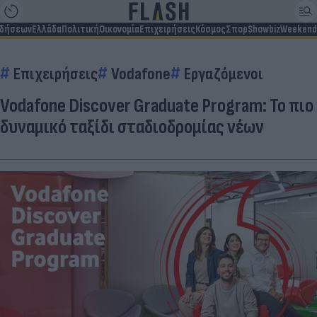
ιδήσεων
Ελλάδα
Πολιτική
Οικονομία
Επιχειρήσεις
Κόσμος
Σπορ
Showbiz
Weekend
Επιχειρήσεις
Vodafone
Εργαζόμενοι
Vodafone Discover Graduate Program: Το πιο
δυναμικό ταξίδι σταδιοδρομίας νέων