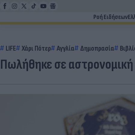
Ροή Ειδήσεων
Ελ
LIFE
Χάρι Πότερ
Αγγλία
Δημοπρασία
Βιβλί
Πωλήθηκε σε αστρονομική 