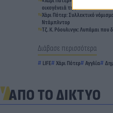
«Χάρι Πότερ»: Η εκδότρια του 
οικογένειά της
Χάρι Πότερ: Συλλεκτικό νόμισμ
Ντάμπλντορ
Τζ. Κ. Ρόουλινγκ: Λυπάμαι που 
Διάβασε περισσότερα
LIFE
Χάρι Πότερ
Αγγλία
Δη
ΑΠΟ ΤΟ ΔΙΚΤΥΟ