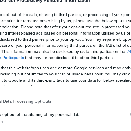
Do Not Process My Personal Information
to opt-out of the sale, sharing to third parties, or processing of your per
formation for targeted advertising by us, please use the below opt-out s
r selection. Please note that after your opt-out request is processed y
eing interest-based ads based on personal information utilized by us or
disclosed to third parties prior to your opt-out. You may separately opt-
losure of your personal information by third parties on the IAB’s list of
. This information may also be disclosed by us to third parties on the
IA
Participants
that may further disclose it to other third parties.
 that this website/app uses one or more Google services and may gath
οποία παραμένει ανώνυμη, αγόρασε τον τόμο όταν ή
including but not limited to your visit or usage behaviour. You may click 
ε από τον οίκο δημοπρασιών Hansons σε αγοραστή 
 to Google and its third-party tags to use your data for below specifi
ogle consent section.
l Data Processing Opt Outs
ο Χάρι Πότερ
o opt-out of the Sharing of my personal data.
In
 εικονογραφημένο «Οι Ιστορίες του Μπιντλ του Βάρδ