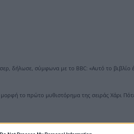
σερ, δήλωσε, σύμφωνα με το BBC: «Αυτό το βιβλίο 
 μορφή το πρώτο μυθιστόρημα της σειράς Χάρι Πότ