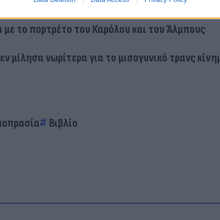
διάσημου βιβλίου βρήκε τραγικό θάνατο μπροστά 
α με το πορτρέτο του Καρόλου και του Άλμπους
δεν μίλησα νωρίτερα για το μισογυνικό τρανς κίνη
μοπρασία
Βιβλίο