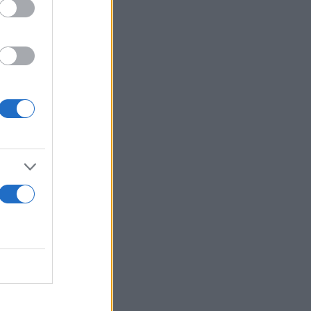
Κλήροι του
επτά