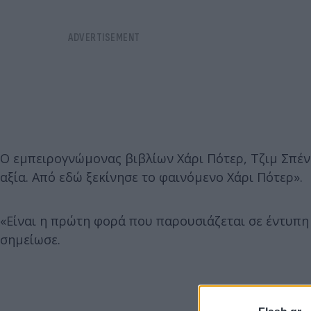
Ο εμπειρογνώμονας βιβλίων Χάρι Πότερ, Τζιμ Σπέν
αξία. Από εδώ ξεκίνησε το φαινόμενο Χάρι Πότερ».
«Είναι η πρώτη φορά που παρουσιάζεται σε έντυπη
σημείωσε.