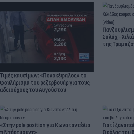
Πανζουρλισμ
Σαλάχ - Χιλι
της Τραμπζον
Τιμές καυσίμων: «Πονοκέφαλος» το
φουλάρισμα του ρεζερβουάρ για τους
αδειούχους του Αυγούστου
«Στην pole position για Κωνσταντέλια
Γιατί ξαναπα
η Ντόρτμουντ»
Ο ρόλος του 