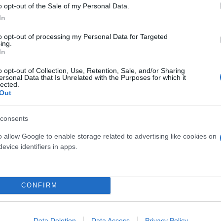
ς.
o opt-out of the Sale of my Personal Data.
In
αι αναφορά στο έβδομο βιβλίο «Ο Χάρι Πότερ και οι 
to opt-out of processing my Personal Data for Targeted
 την Τζ. Κ. Ρόουλινγκ και είναι ένα από τα μόλις 
ing.
In
o opt-out of Collection, Use, Retention, Sale, and/or Sharing
ersonal Data that Is Unrelated with the Purposes for which it
ερο
Flash.gr
στην αναζήτηση της
Google
lected.
Out
consents
o allow Google to enable storage related to advertising like cookies on
evice identifiers in apps.
CONFIRM
 του Χάρι Πότερ που έμεινε παράλυτος
Data Deletion
Data Access
Privacy Policy