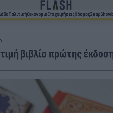
λάδα
Πολιτική
Οικονομία
Επιχειρήσεις
Κόσμος
Σπορ
Showb
ο
τιμή βιβλίο πρώτης έκδοση