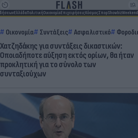
ιδήσεων
Ελλάδα
Πολιτική
Οικονομία
Επιχειρήσεις
Κόσμος
Σπορ
Showbiz
Weekend
Οικονομία
Συντάξεις
Ασφαλιστικό
Φοροδι
Χατζηδάκης για συντάξεις δικαστικών:
Οποιαδήποτε αύξηση εκτός ορίων, θα ήταν
προκλητική για το σύνολο των
συνταξιούχων