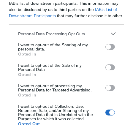
IAB’s list of downstream participants. This information may
also be disclosed by us to third parties on the
IAB’s List of
Downstream Participants
that may further disclose it to other
third parties.
Please note that this website/app uses one or more Google
Personal Data Processing Opt Outs
services and may gather and store information including but
not limited to your visit or usage behaviour. You may click to
I want to opt-out of the Sharing of my
personal data.
grant or deny consent to Google and its third-party tags to
Opted In
use your data for below specified purposes in below Google
consent section.
I want to opt-out of the Sale of my
Personal Data.
Opted In
I want to opt-out of processing my
Ενώ σχετικά με το «εάν φοβάται μήπως έρθουν
Personal Data for Targeted Advertising.
Opted In
άλλες κατηγορίες π.χ. πανεπιστημιακοί, γιατροί,
στρατιωτικοί, κά που θα ζητήσουν και αυτοί
I want to opt-out of Collection, Use,
Retention, Sale, and/or Sharing of my
αυξήσεις;», ο κ. Χατζηδάκης επισημαίνει πως
«σε
Personal Data that Is Unrelated with the
Purposes for which it was collected.
καμία περίπτωση δεν μπορεί να ανοίξει ο
Opted Out
ασκός του Αιόλου στο
ασφαλιστικό
σύστημα