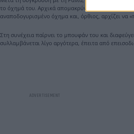
το όχημά του. Αρχικά απομακρύνεται λίγα μέτρα απ
αναποδογυρισμένο όχημα και, όρθιος, αρχίζει να «
Στη συνέχεια παίρνει το μπουφάν του και διαφεύγει
συλλαμβάνεται λίγο αργότερα, έπειτα από επεισοδ