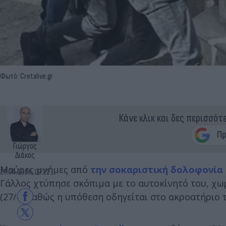
Φωτό: Cretalive.gr
Κάνε κλικ και δες περισσότ
Γιώργος
Διάκος
Μαύρες μνήμες από
την σοκαριστική δολοφονία
27.04.2026 10:22
Γάλλος χτύπησε σκόπιμα με το αυτοκίνητό του, χω
(27/4) καθώς η υπόθεση οδηγείται στο ακροατήριο