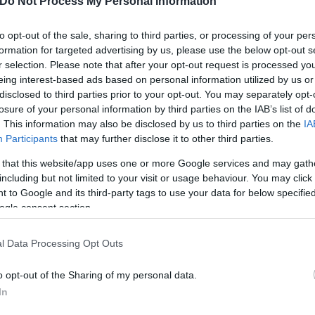
Do Not Process My Personal Information
οβλήματα και στο μυαλό του η 36χρονη ήταν ο «εχ
to opt-out of the sale, sharing to third parties, or processing of your per
formation for targeted advertising by us, please use the below opt-out s
 μετά την επεισοδιακή σύλληψή του, φωτογραφίες το
r selection. Please note that after your opt-out request is processed y
. Επέμενε ότι «χτύπησε έναν άνδρα». Όπως φέρεται
eing interest-based ads based on personal information utilized by us or
 κατεβαίνει από το αυτοκίνητο «των κακών που τον
disclosed to third parties prior to your opt-out. You may separately opt-
losure of your personal information by third parties on the IAB’s list of
. This information may also be disclosed by us to third parties on the
IA
Participants
that may further disclose it to other third parties.
α μετά από διακοπή στις 10 Μαρτίου. Στο βιντεολη
 that this website/app uses one or more Google services and may gath
 και η παράνοια. Το όχημα κινείται σε ευθεία γραμ
including but not limited to your visit or usage behaviour. You may click 
 to Google and its third-party tags to use your data for below specifi
ogle consent section.
l Data Processing Opt Outs
o opt-out of the Sharing of my personal data.
In