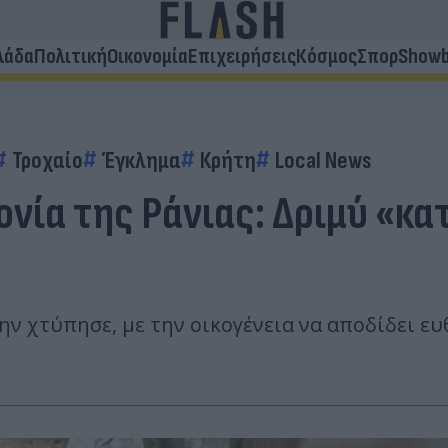
λάδα
Πολιτική
Οικονομία
Επιχειρήσεις
Κόσμος
Σπορ
Showb
Τροχαίο
Έγκλημα
Κρήτη
Local News
φονία της Ράνιας: Δριμύ «κ
ην χτύπησε, με την οικογένεια να αποδίδει ευ