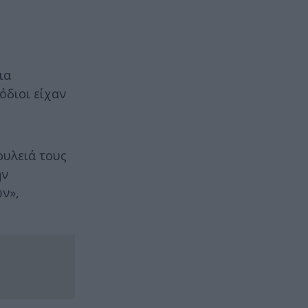
ια
όδιοι είχαν
ουλειά τους
ην
ν»,