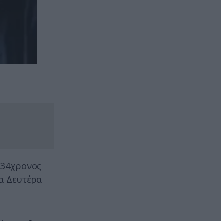
ς 34χρονος
ρα Δευτέρα