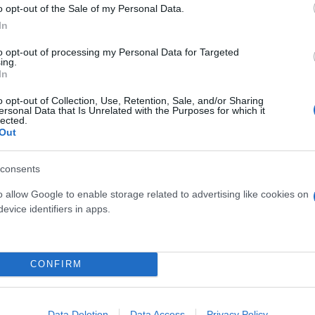
o opt-out of the Sale of my Personal Data.
In
to opt-out of processing my Personal Data for Targeted
ing.
In
o opt-out of Collection, Use, Retention, Sale, and/or Sharing
ersonal Data that Is Unrelated with the Purposes for which it
lected.
ν αποφύγει ούτε μειώνει ταχύτητα. Τη χτυπά με το 
Out
consents
έρι, γκάζωσε και την πέταξε στον αέρα
o allow Google to enable storage related to advertising like cookies on
evice identifiers in apps.
CONFIRM
ύει στο αυτοκίνητο του θύματος, με αποτέλεσμα να
Data Deletion
Data Access
Privacy Policy