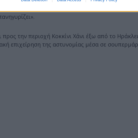
ό το σημείο, ωστόσο επιστρέφει, ανεβαίνει πάνω σ
πανηγυρίζει».
 προς την περιοχή Κοκκίνι Χάνι έξω από το Ηράκλει
ιακή επιχείρηση της αστυνομίας μέσα σε σουπερμάρ