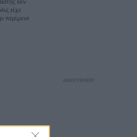
ράστης δεν
λις είχε
ην περίμενε