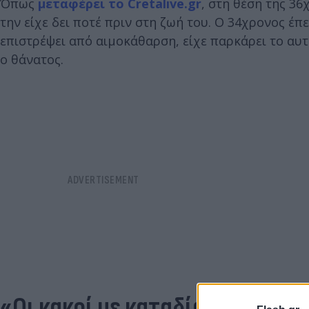
Όπως
μεταφέρει το Cretalive.gr
, στη θέση της 3
την είχε δει ποτέ πριν στη ζωή του. Ο 34χρονος έπ
επιστρέψει από αιμοκάθαρση, είχε παρκάρει το αυτ
ο θάνατος.
«Οι κακοί με καταδίωκαν»