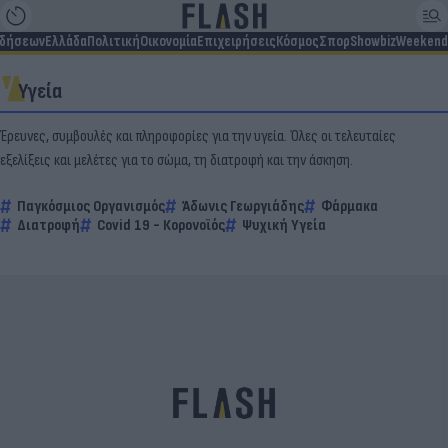
ιδήσεων
Ελλάδα
Πολιτική
Οικονομία
Επιχειρήσεις
Κόσμος
Σπορ
Showbiz
Weekend
Υγεία
Έρευνες, συμβουλές και πληροφορίες για την υγεία. Όλες οι τελευταίες
εξελίξεις και μελέτες για το σώμα, τη διατροφή και την άσκηση.
Παγκόσμιος Οργανισμός
Άδωνις Γεωργιάδης
Φάρμακα
Διατροφή
Covid 19 - Κορονοϊός
Ψυχική Υγεία