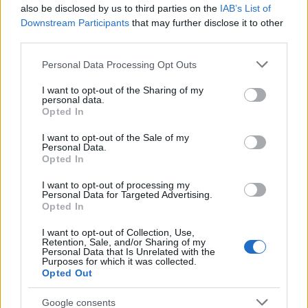
also be disclosed by us to third parties on the
IAB’s List of
Downstream Participants
that may further disclose it to other
third parties.
Please note that this website/app uses one or more Google
Personal Data Processing Opt Outs
services and may gather and store information including but
not limited to your visit or usage behaviour. You may click to
I want to opt-out of the Sharing of my
personal data.
grant or deny consent to Google and its third-party tags to
Opted In
use your data for below specified purposes in below Google
consent section.
I want to opt-out of the Sale of my
Personal Data.
Opted In
Κορονοϊός θεραπεία: Φάρμακο «μηδένισε» το ιικό
I want to opt-out of processing my
Personal Data for Targeted Advertising.
φορτίο σε ποντίκια [vid]
Opted In
Αγγελική
18.05.2021 13:38
I want to opt-out of Collection, Use,
Γιαννακού
Retention, Sale, and/or Sharing of my
Personal Data that Is Unrelated with the
Purposes for which it was collected.
Opted Out
Google consents