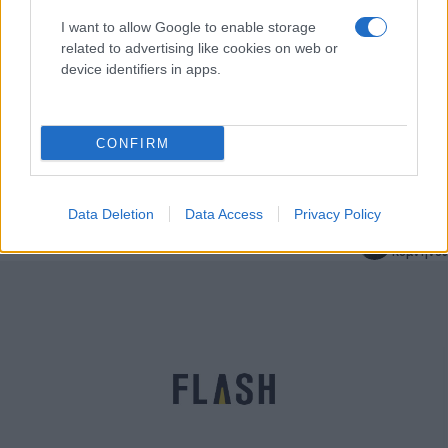
I want to allow Google to enable storage
related to advertising like cookies on web or
device identifiers in apps.
CONFIRM
Κορονοϊός: Η ανοσιακή απάντηση των mRNA
εμβολίων σε έγκυες και θηλάζουσες
Data Deletion
Data Access
Privacy Policy
Έλλη
18.05.2021 09:46
Κομνηνού