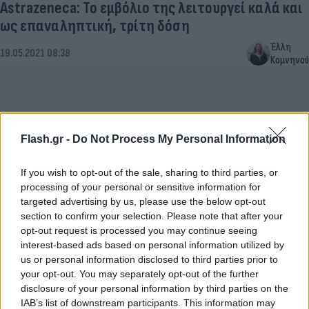
Astrazeneca: Το εμβόλιο της λειτουργεί καλά και
ως επαναληπτική, τρίτη δόση
Έλλη
19.05.2021 08:38
Κομνηνού
Flash.gr -
Do Not Process My Personal Information
If you wish to opt-out of the sale, sharing to third parties, or
processing of your personal or sensitive information for
targeted advertising by us, please use the below opt-out
section to confirm your selection. Please note that after your
opt-out request is processed you may continue seeing
interest-based ads based on personal information utilized by
Pfizer AstraZeneca: Ασφαλής και
us or personal information disclosed to third parties prior to
αποτελεσματικός ο συνδυασμός εμβολίων
your opt-out. You may separately opt-out of the further
disclosure of your personal information by third parties on the
Αγγελική
18.05.2021 16:12
IAB’s list of downstream participants. This information may
Γιαννακού