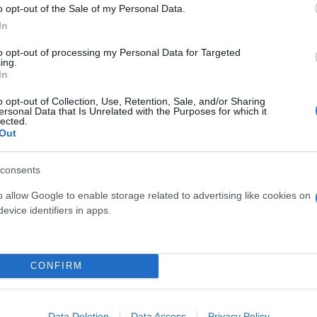
o opt-out of the Sale of my Personal Data.
In
to opt-out of processing my Personal Data for Targeted
ing.
In
Skin dysmorphia: Όταν η ε
o opt-out of Collection, Use, Retention, Sale, and/or Sharing
ersonal Data that Is Unrelated with the Purposes for which it
«τέλειο» δέρμα αποτελεί
ός στην παρουσίαση του
lected.
ψυχικής υγείας
άδες κόσμου στο γήπεδο
Out
σπόρ (video)
consents
o allow Google to enable storage related to advertising like cookies on
evice identifiers in apps.
CONFIRM
Data Deletion
Data Access
Privacy Policy