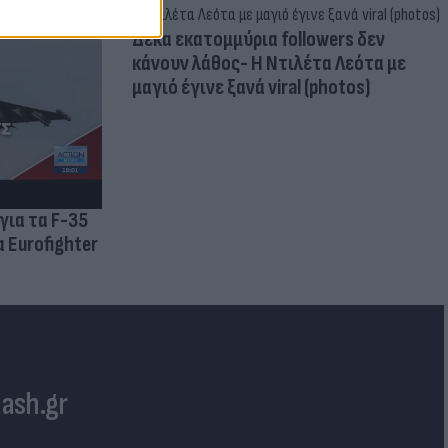
Δέκα εκατομμύρια followers δεν
κάνουν λάθος- Η Ντιλέτα Λεότα με
μαγιό έγινε ξανά viral (photos)
για τα F-35
 Eurofighter
lash.gr