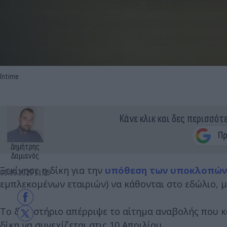
Intime
Κάνε κλικ και δες περισσότ
Δημήτρης
Δαμιανός
Ξεκίνησε η δίκη για την
υπόθεση των υποκλοπών
05.03.2025 11:25
εμπλεκομένων εταιριών) να κάθονται στο εδώλιο, μ
Το δικαστήριο απέρριψε το αίτημα αναβολής που κ
δίκη να συνεχίζεται στις 10 Απριλίου.