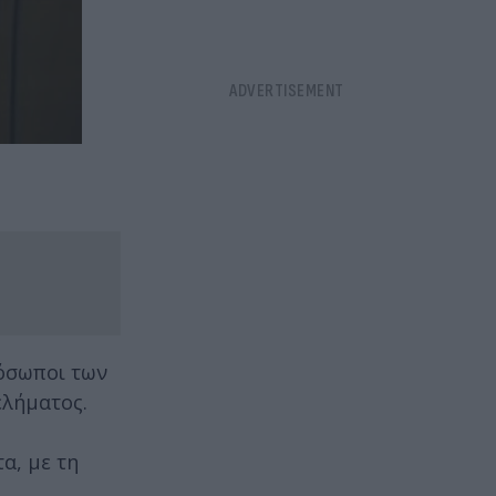
ρόσωποι των
ελήματος.
α, με τη