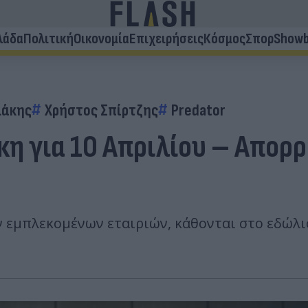
λάδα
Πολιτική
Οικονομία
Επιχειρήσεις
Κόσμος
Σπορ
Showb
λάκης
Χρήστος Σπίρτζης
Predator
κη για 10 Απριλίου – Απορ
εμπλεκομένων εταιριών, κάθονται στο εδώλιο,