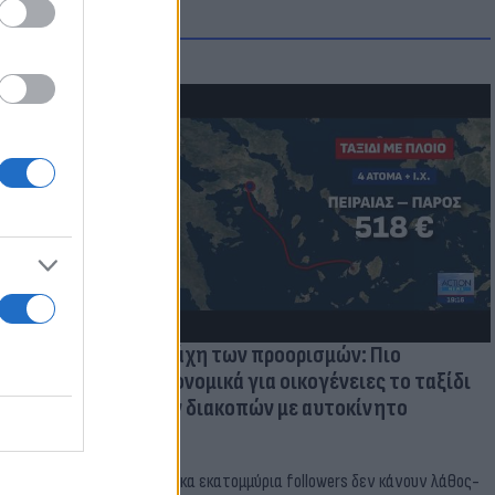
μμονή με το
 πρόβλημα
Η μάχη των προορισμών: Πιο
οικονομικά για οικογένειες το ταξίδι
των διακοπών με αυτοκίνητο