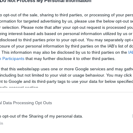
Do Not Process My Personal Information
to opt-out of the sale, sharing to third parties, or processing of your per
 και εισαγγελία του Αρείου Πάγου από ΠΑΣΟΚ και
formation for targeted advertising by us, please use the below opt-out s
r selection. Please note that after your opt-out request is processed y
λάκη - Κουκάκη, επανεξέτασης των καταγγελιών
eing interest-based ads based on personal information utilized by us or
disclosed to third parties prior to your opt-out. You may separately opt-
όθεση των υποκλοπών - Τι είπε η μάρτυρας για το
losure of your personal information by third parties on the IAB’s list of
. This information may also be disclosed by us to third parties on the
IA
Participants
that may further disclose it to other third parties.
 that this website/app uses one or more Google services and may gath
including but not limited to your visit or usage behaviour. You may click 
 to Google and its third-party tags to use your data for below specifi
ogle consent section.
ν
Νίκος Ανδρουλάκης
Χρήστος Σπίρτζης
Pred
l Data Processing Opt Outs
o opt-out of the Sharing of my personal data.
In