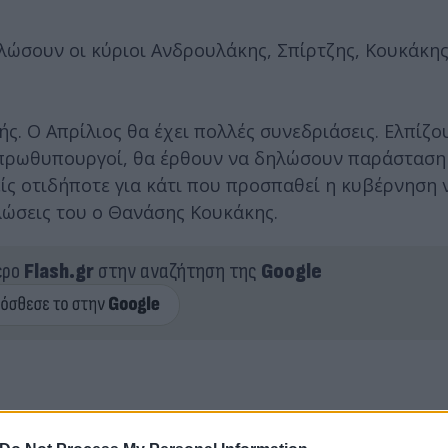
ώσουν οι κύριοι Ανδρουλάκης, Σπίρτζης, Κουκάκης 
 Ο Απρίλιος θα έχει πολλές συνεδριάσεις. Ελπίζου
 πρωθυπουργοί, θα έρθουν να δηλώσουν παράσταση
είς οτιδήποτε για κάτι που προσπαθεί η κυβέρνηση 
λώσεις του ο Θανάσης Κουκάκης.
ερο
Flash.gr
στην αναζήτηση της
Google