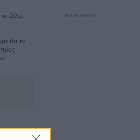
κι άλλοι
με ότι τα
 προς
να