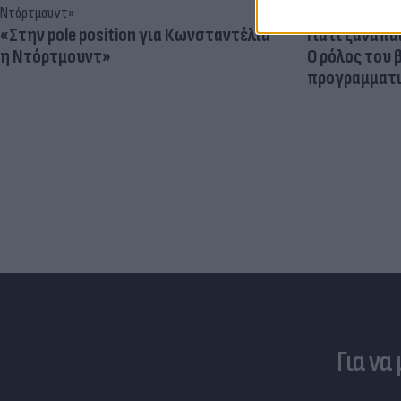
«Στην pole position για Κωνσταντέλια
Γιατί ξαναπα
η Ντόρτμουντ»
Ο ρόλος του 
προγραμματι
Για να