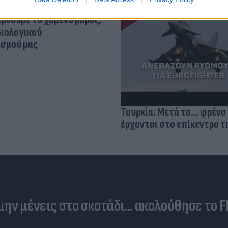
ίρνουμε το χαμένο βάρος;
βιολογικού
σμού μας
Τουρκία: Μετά το... φρένο 
έρχονται στο επίκεντρο τα
 μην μένεις στο σκοτάδι... ακολούθησε το F