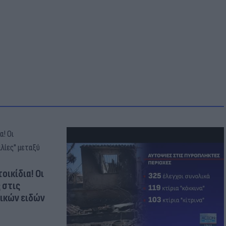
οικίδια! Οι
 στις
τικών ειδών