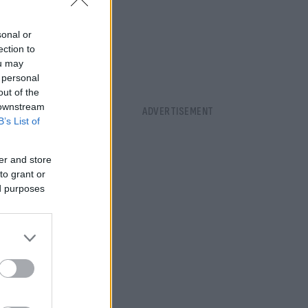
sonal or
ection to
ou may
 personal
out of the
 downstream
B’s List of
er and store
to grant or
ed purposes