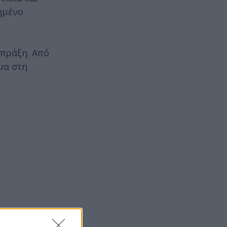
ημένο
 πράξη. Από
μα στη