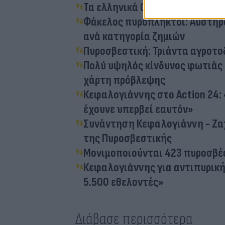
Τα ελληνικά Canadair σβήνουν
Φάκελος πυρόπληκτοι: Αυστηρό
ανά κατηγορία ζημιών
Πυροσβεστική: Τριάντα αγροτο
Πολύ υψηλός κίνδυνος φωτιάς κ
χάρτη πρόβλεψης
Κεφαλογιάννης στο Action 24:
έχουνε υπερβεί εαυτόν»
Συνάντηση Κεφαλογιάννη - Ζαχ
της Πυροσβεστικής
Μονιμοποιούνται 423 πυροσβ
Κεφαλογιάννης για αντιπυρική
5.500 εθελοντές»
Διάβασε περισσότερα