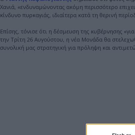
Χανιά, «ενδυναμώνοντας ακόμη περισσότερο επιχει
κίνδυνο πυρκαγιάς, ιδιαίτερα κατά τη θερινή περίο
Επίσης, τόνισε ότι η δέσμευση της κυβέρνησης «για
την Τρίτη 26 Αυγούστου, η νέα Μονάδα θα στελεχω
συνολική μας στρατηγική για πρόληψη και αντιμετ