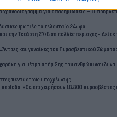
 φωτιές στην Πορτογαλία
 χρονοδιάγραμμα για αποζημιώσεις – Τι προβλέ
δασικές φωτιές το τελευταίο 24ωρο
αι την Τετάρτη 27/8 σε πολλές περιοχές - Δείτε 
 «Άντρες και γυναίκες του Πυροσβεστικού Σώματο
αράκη για μέτρα στήριξης του ανθρώπινου δυνα
έστες πενταετούς υποχρέωσης
 περίοδο: «Θα επιχειρήσουν 18.800 πυροσβέστες 