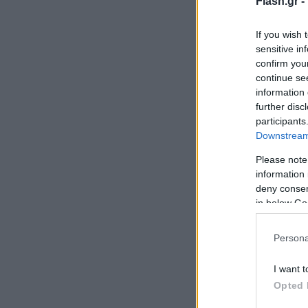
Flash.gr -
If you wish 
sensitive in
confirm you
continue se
information 
further disc
participants
Downstream 
Please note
information 
deny consent
in below Go
Persona
I want t
Opted 