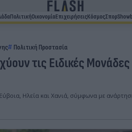
λάδα
Πολιτική
Οικονομία
Επιχειρήσεις
Κόσμος
Σπορ
Showb
νης
Πολιτική Προστασία
σχύουν τις Ειδικές Μονάδε
 Εύβοια, Ηλεία και Χανιά, σύμφωνα με ανάρτη