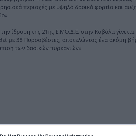
ρησιακά περιοχές με υψηλό δασικό φορτίο και αυξ
δο».
 την ίδρυση της 21ης Ε.ΜΟ.Δ.Ε. στην Καβάλα γίνεται
θεί με 38 Πυροσβέστες, αποτελώντας ένα ακόμη βή
ώπιση των δασικών πυρκαγιών».