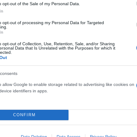
o opt-out of the Sale of my Personal Data.
In
to opt-out of processing my Personal Data for Targeted
ing.
In
o opt-out of Collection, Use, Retention, Sale, and/or Sharing
ersonal Data that Is Unrelated with the Purposes for which it
lected.
Out
ερο
Flash.gr
στην αναζήτηση της
Google
consents
o allow Google to enable storage related to advertising like cookies on
evice identifiers in apps.
CONFIRM
Data Deletion
Data Access
Privacy Policy