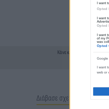
I want t
Opted 
I want 
Advertis
Opted 
I want t
of my P
was col
Opted 
Κάνε κλικ και δες περισσότ
Google 
I want t
web or d
Διάβασε σχετικά