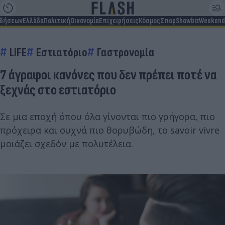
ιδήσεων
Ελλάδα
Πολιτική
Οικονομία
Επιχειρήσεις
Κόσμος
Σπορ
Showbiz
Weekend
LIFE
Εστιατόριο
Γαστρονομία
7 άγραφοι κανόνες που δεν πρέπει ποτέ να
ξεχνάς στο εστιατόριο
Σε μια εποχή όπου όλα γίνονται πιο γρήγορα, πιο
πρόχειρα και συχνά πιο θορυβώδη, το savoir vivre
μοιάζει σχεδόν με πολυτέλεια.