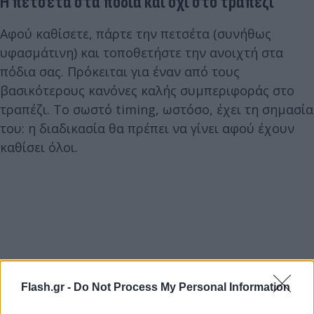
Η πετσέτα στα πόδια και όχι στο τραπέζι
Αφού καθίσετε, πάρτε την πετσέτα (συνήθως
υφασμάτινη) και τοποθετήστε την ανοιχτή στα
πόδια σας. Πρόκειται για έναν από τους
βασικότερους κανόνες καλής συμπεριφοράς στο
τραπέζι. Το σωστό timing, ωστόσο, έχει τη σημασία
του: η διαδικασία θα πρέπει να γίνει αφού έχουν
καθίσει όλοι.
Flash.gr -
Do Not Process My Personal Information