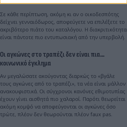
Σε κάθε περίπτωση, ακόμη κι αν ο οικοδεσπότης
δείχνει γενναιόδωρος, αποφεύγετε να επιλέξετε το
ακριβότερο πιάτο του καταλόγου. Η διακριτικότητα
είναι πάντοτε πιο εντυπωσιακή από την υπερβολή.
Οι αγκώνες στο τραπέζι δεν είναι πια…
κοινωνικό έγκλημα
Αν μεγαλώσατε ακούγοντας διαρκώς το «βγάλε
τους αγκώνες από το τραπέζι», τα νέα είναι μάλλον
ανακουφιστικά. Οι σύγχρονοι κανόνες εθιμοτυπίας
έχουν γίνει αισθητά πιο χαλαροί. Παρότι θεωρείται
ακόμη κομψό να αποφεύγονται οι αγκώνες όσο
τρώτε, πλέον δεν θεωρούνται πλέον faux pas.