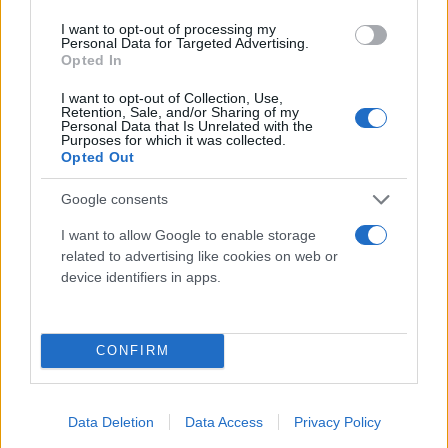
Αν χρειαστεί να σηκωθείτε κατά τη διάρκεια του
γεύματος, μην την ακουμπήσετε στο πιάτο ούτε
I want to opt-out of processing my
Personal Data for Targeted Advertising.
πίσω / πάνω στην καρέκλα. Η σωστή κίνηση είναι
Opted In
να την αφήσετε χαλαρά στα αριστερά του πιάτου
I want to opt-out of Collection, Use,
σας. Έτσι αποφεύγονται τόσο οι λεκέδες όσο και η
Retention, Sale, and/or Sharing of my
Personal Data that Is Unrelated with the
αίσθηση ακαταστασίας.
Purposes for which it was collected.
Opted Out
Αφήστε πρώτα να παραγγείλει εκείνος που
Google consents
προσκαλεί
I want to allow Google to enable storage
related to advertising like cookies on web or
Όταν κάποιος άλλος αναλαμβάνει τον λογαριασμό,
device identifiers in apps.
είναι απολύτως φυσικό να αναρωτιέστε ποια είναι
τα άτυπα όρια. Ο πιο κομψός τρόπος να κινηθείτε
CONFIRM
είναι να αφήσετε πρώτα τον οικοδεσπότη να
παραγγείλει. Αυτό θα σας δώσει μια αίσθηση του
ύφους του γεύματος αλλά και του budget που έχει
Data Deletion
Data Access
Privacy Policy
στο μυαλό του.