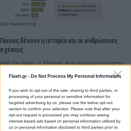
Πηγή: Pewresearch.org
Ποιους δένουν η ιστορία και οι ανθρώπινες
σχέσεις
Από την άλλη, οι Έλληνες που συμμετείχαν στην
έρευνα απάντησαν ότι στοιχείο που τους κάνει
Flash.gr -
Do Not Process My Personal Information
ιδιαίτερα υπερήφανους σε σχέση με τις άλλες
χώρες συνδέεται κυρίως με τη μακρά ιστορία και
If you wish to opt-out of the sale, sharing to third parties, or
τον πολιτισμό της χώρας. Πολλοί αναφέρονται
processing of your personal or sensitive information for
στην αρχαία Ελλάδα, στους φιλοσόφους και στα
targeted advertising by us, please use the below opt-out
section to confirm your selection. Please note that after your
επιτεύγματα των προγόνων τους, θεωρώντας πως η
opt-out request is processed you may continue seeing
ιστορική κληρονομιά της χώρας αποτελεί ένα από
interest-based ads based on personal information utilized by
τα σημαντικότερα στοιχεία της ταυτότητάς τους.
us or personal information disclosed to third parties prior to