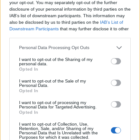
Παράλληλα, αρκετοί νιώθουν περήφανοι και για
your opt-out. You may separately opt-out of the further
disclosure of your personal information by third parties on the
τον ίδιο τον ελληνικό λαό, τον οποίο
IAB’s list of downstream participants. This information may
χαρακτηρίζουν φιλόξενο, ζεστό και ανθρώπινο.
also be disclosed by us to third parties on the
IAB’s List of
Downstream Participants
that may further disclose it to other
third parties.
Τα ίδια συναισθήματα όμως νιώθουν έντονα και οι
Ισπανοί οι οποίοι στέκονται περισσότερο σε
Please note that this website/app uses one or more Google
Personal Data Processing Opt Outs
services and may gather and store information including but
ζητήματα που αφορούν την αλληλεγγύη μεταξύ
not limited to your visit or usage behaviour. You may click to
I want to opt-out of the Sharing of my
των πολιτών αλλά και για τη φιλοξενία και την
personal data.
grant or deny consent to Google and its third-party tags to
Opted In
εργατικότητα, χαρακτηριστικό που
use your data for below specified purposes in below Google
consent section.
υπερθεματίζουν για την κοινωνία τους.
I want to opt-out of the Sale of my
Personal Data.
Opted In
Στην Ουγγαρία, ωστόσο, τα συναισθήματα
I want to opt-out of processing my
εμφανίζονται πιο μοιρασμένα καθώς ενώ
Personal Data for Targeted Advertising.
Opted In
δηλώνουν υπερήφανοι για την ιστορία και τον λαό
τους, δεν αισθάνονται το ίδιο για το πολιτικός τους
I want to opt-out of Collection, Use,
Retention, Sale, and/or Sharing of my
σύστημα (η έρευνα πραγματοποιήθηκε ενώ ο
Personal Data that Is Unrelated with the
Purposes for which it was collected.