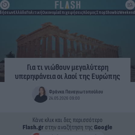
ιδήσεων
Ελλάδα
Πολιτική
Οικονομία
Επιχειρήσεις
Κόσμος
Σπορ
Showbiz
Weekend
Για τι νιώθουν μεγαλύτερη
υπερηφάνεια οι λαοί της Ευρώπης
Φράνκα Παναγιωτοπούλου
24.05.2026 09:00
Κάνε κλικ και δες περισσότερο
Flash.gr
στην αναζήτηση της
Google