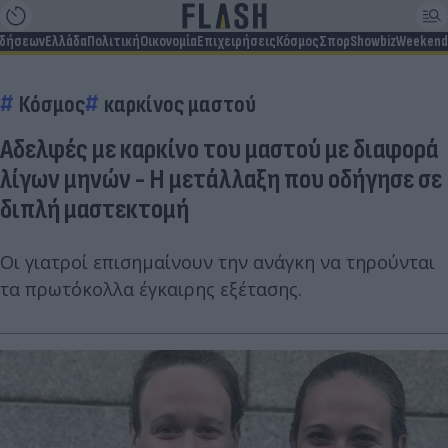
ιδήσεων
Ελλάδα
Πολιτική
Οικονομία
Επιχειρήσεις
Κόσμος
Σπορ
Showbiz
Weekend
Κόσμος
καρκίνος μαστού
Αδελφές με καρκίνο του μαστού με διαφορά
λίγων μηνών - Η μετάλλαξη που οδήγησε σε
διπλή μαστεκτομή
Οι γιατροί επισημαίνουν την ανάγκη να τηρούνται
τα πρωτόκολλα έγκαιρης εξέτασης.