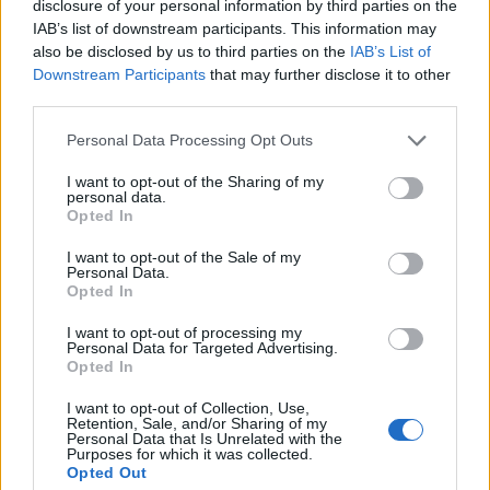
disclosure of your personal information by third parties on the
γιατρούς να απευθύνουν προειδοποιήσεις στις νέες
IAB’s list of downstream participants. This information may
γυναίκες για τους αυξανόμενους κινδύνους και τη
also be disclosed by us to third parties on the
IAB’s List of
Downstream Participants
that may further disclose it to other
σημασία της έγκαιρης γενετικής εξέτασης. Η
third parties.
χειρουργός μαστού του Atrium Health Wake Forest
Please note that this website/app uses one or more Google
Baptist, Δρ Marissa Howard-McNatt, είπε ότι η
Personal Data Processing Opt Outs
services and may gather and store information including but
περίπτωση των αδελφών υπογραμμίζει την άμεση
not limited to your visit or usage behaviour. You may click to
I want to opt-out of the Sharing of my
personal data.
ανάγκη για πρωτόκολλα έγκαιρης εξέτασης σε
grant or deny consent to Google and its third-party tags to
Opted In
γυναίκες με οικογενειακό ιστορικό ή γνωστές
use your data for below specified purposes in below Google
consent section.
γονιδιακές μεταλλάξεις.
I want to opt-out of the Sale of my
Personal Data.
Opted In
I want to opt-out of processing my
Personal Data for Targeted Advertising.
Opted In
I want to opt-out of Collection, Use,
Retention, Sale, and/or Sharing of my
Personal Data that Is Unrelated with the
Purposes for which it was collected.
Opted Out