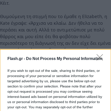
Κέιτ.
Θυμούμενη τη στιγμή που το έμαθε η Elizabeth, η
Kate έγραψε: «Άρχισα να κλαίω. Δεν ήθελα να το
περάσει και αυτή. Αλλά το αντιμετώπισε με πολύ
θάρρος και μου είπε ότι θα φοβόταν πολύ
περισσότερο τη διάγνωσή της αν δεν είχε δει εμένα
να περνάω από χημειοθεραπεία με καρκίνο σε
προχωρημένο στάδιο».
Flash.gr -
Do Not Process My Personal Information
Κάθε μία υποβλήθηκε σε διπλή μαστεκτομή με
If you wish to opt-out of the sale, sharing to third parties, or
διαφορά πέντε ημερών. Η Kate είπε ότι αυτό είχε
processing of your personal or sensitive information for
targeted advertising by us, please use the below opt-out
ως αποτέλεσμα οι αδελφές να αναρρώσουν «κάτω
section to confirm your selection. Please note that after your
από την ίδια στέγη», βοηθώντας η μία την άλλη
opt-out request is processed you may continue seeing
μετεγχειρητικά.
interest-based ads based on personal information utilized by
us or personal information disclosed to third parties prior to
your opt-out. You may separately opt-out of the further
Η περίπτωση των αδελφών Singletarys ώθησε τους