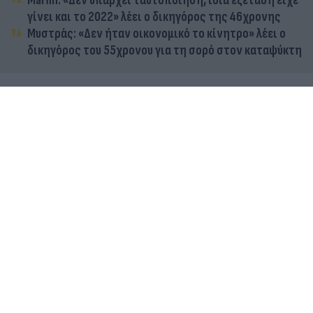
Marfin: «Δεν υπάρχει ταυτοποίηση, ίδια εξέταση είχε
γίνει και το 2022» λέει ο δικηγόρος της 46χρονης
Μυστράς: «Δεν ήταν οικονομικό το κίνητρο» λέει ο
δικηγόρος του 55χρονου για τη σορό στον καταψύκτη