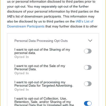
us or personal information disclosed to third parties prior to
your opt-out. You may separately opt-out of the further
Ο άνδρας οδηγήθηκε στα δικαστήρια όπου του
disclosure of your personal information by third parties on the
ασκήθηκε δίωξη για ανθρωποκτονία από πρόθεση,
IAB’s list of downstream participants. This information may
also be disclosed by us to third parties on the
IAB’s List of
έλαβε προθεσμία και θα απολογηθεί την Τετάρτη
Downstream Participants
that may further disclose it to other
24 Σεπτεμβρίου ενώ έως τότε παραμένει υπό
third parties.
κράτηση.
Please note that this website/app uses one or more Google
Personal Data Processing Opt Outs
services and may gather and store information including but
not limited to your visit or usage behaviour. You may click to
I want to opt-out of the Sharing of my
personal data.
grant or deny consent to Google and its third-party tags to
Opted In
use your data for below specified purposes in below Google
consent section.
I want to opt-out of the Sale of my
Personal Data.
Opted In
I want to opt-out of processing my
Personal Data for Targeted Advertising.
Opted In
I want to opt-out of Collection, Use,
Retention, Sale, and/or Sharing of my
Personal Data that Is Unrelated with the