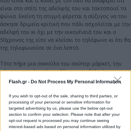
πού είναι και τι κάνει με τον ίδιο να αναφέρει ότι
είναι στο σπίτι της αδελφής του και τακτοποιεί τα
ψώνια. Εκείνη τη στιγμή φέρεται η σύζυγος να του
άσκησε δριμεία κριτική που πάλι ασχολείται με την
αδελφή του κι όχι με την οικογένειά του και ο
50χρονος της είπε να κλείσει το τηλέφωνο κι ότι θα
της τηλεφωνούσε σε ένα λεπτό.
Τότε πήρε μια σακούλα του σούπερ μάρκετ, την
πέρασε στον λαιμό της 59χρονης αδελφής του και
της αφαίρεσε τη ζωή.
Flash.gr -
Do Not Process My Personal Information
Αμέσως μετά τηλεφώνησε στην σύζυγό του και
If you wish to opt-out of the sale, sharing to third parties, or
processing of your personal or sensitive information for
φέρεται να της είπε ότι «η αδελφή μου δεν θα μας
targeted advertising by us, please use the below opt-out
απασχολήσει άλλη φορά» και στη συνέχεια
section to confirm your selection. Please note that after your
τηλεφώνησε στην Αστυνομία και ομολόγησε την
opt-out request is processed you may continue seeing
interest-based ads based on personal information utilized by
πράξη του.