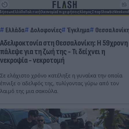
ιδήσεων
Ελλάδα
Πολιτική
Οικονομία
Επιχειρήσεις
Κόσμος
Σπορ
Showbiz
Weekend
Ελλάδα
Δολοφονίες
Έγκλημα
Θεσσαλονίκ
Αδελφοκτονία στη Θεσσαλονίκη: Η 59χρονη
πάλεψε για τη ζωή της - Τι δείχνει η
νεκροψία - νεκροτομή
Σε ελάχιστο χρόνο κατέληξε η γυναίκα την οποία
έπνιξε ο αδελφός της, τυλίγοντας γύρω από τον
λαιμό της μια σακούλα.