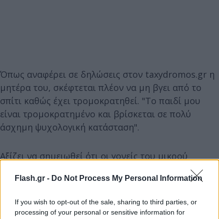
Όπως αναφέρει σε δηλώσεις στον taxydromos.gr η
μητέρα του, σκέφτεται πλέον να μη βγει από το
σπίτι καθώς έχει τρομοκρατηθεί. "Το παιδί μου
είναι τρομοκρατημένο και βρίσκεται σε πολύ
άσχημη ψυχολογική κατάσταση".
Αξίζει να σημειωθεί ότι οι γονείς του μικρού
μετέβησαν στο τοπικό Αστυνομικό Τμήμα και
Flash.gr -
Do Not Process My Personal Information
κατέθεσαν μήνυση κατά του Δήμου Αλμυρού ως
υπεύθυνο για την ανεξέλεγκτη κατάσταση με τα
If you wish to opt-out of the sale, sharing to third parties, or
αδέσποτα. Έτσι, το περιστατικό κατά του 12χρονου
processing of your personal or sensitive information for