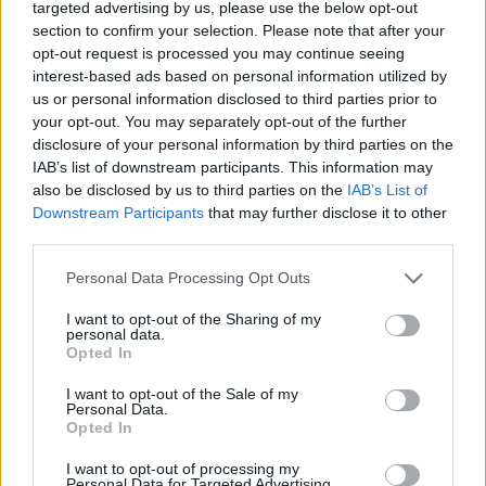
άνοιξε πάλι τη συζήτηση στην τοπική κοινωνία για
targeted advertising by us, please use the below opt-out
section to confirm your selection. Please note that after your
το πρόβλημα που υπάρχει στην περιοχή με τα
opt-out request is processed you may continue seeing
αδέσποτα σκυλιά και τα κρούσματα επιθέσεων που
interest-based ads based on personal information utilized by
καταγράφονται το τελευταίο διάστημα.
us or personal information disclosed to third parties prior to
your opt-out. You may separately opt-out of the further
disclosure of your personal information by third parties on the
IAB’s list of downstream participants. This information may
also be disclosed by us to third parties on the
IAB’s List of
Downstream Participants
that may further disclose it to other
third parties.
Please note that this website/app uses one or more Google
Personal Data Processing Opt Outs
services and may gather and store information including but
not limited to your visit or usage behaviour. You may click to
I want to opt-out of the Sharing of my
personal data.
grant or deny consent to Google and its third-party tags to
Opted In
use your data for below specified purposes in below Google
consent section.
I want to opt-out of the Sale of my
Personal Data.
Opted In
I want to opt-out of processing my
Personal Data for Targeted Advertising.