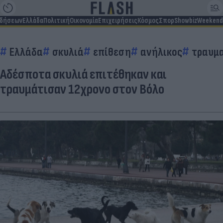
ιδήσεων
Ελλάδα
Πολιτική
Οικονομία
Επιχειρήσεις
Κόσμος
Σπορ
Showbiz
Weekend
Ελλάδα
σκυλιά
επίθεση
ανήλικος
τραυμα
Αδέσποτα σκυλιά επιτέθηκαν και
τραυμάτισαν 12χρονο στον Βόλο