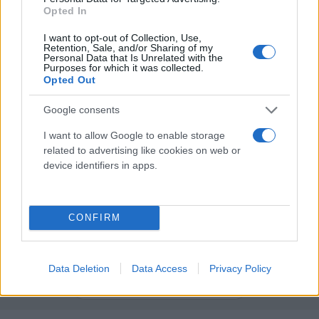
Opted In
I want to opt-out of Collection, Use,
Retention, Sale, and/or Sharing of my
Personal Data that Is Unrelated with the
Purposes for which it was collected.
Opted Out
Google consents
I want to allow Google to enable storage
related to advertising like cookies on web or
device identifiers in apps.
CONFIRM
Κάνε κλικ και δες περισσότερο
Flash.gr
στην αναζήτηση της
Google
Data Deletion
Data Access
Privacy Policy