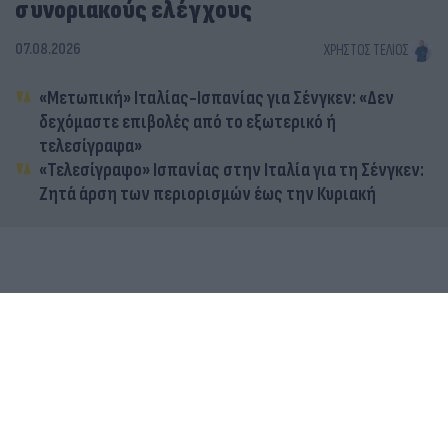
συνοριακούς ελέγχους
07.08.2026
ΧΡΉΣΤΟΣ ΤΈΛΙΟΣ
«Μετωπική» Ιταλίας-Ισπανίας για Σένγκεν: «Δεν
δεχόμαστε επιβολές από το εξωτερικό ή
τελεσίγραφα»
«Τελεσίγραφο» Ισπανίας στην Ιταλία για τη Σένγκεν:
Ζητά άρση των περιορισμών έως την Κυριακή