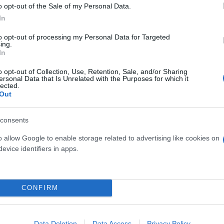
o opt-out of the Sale of my Personal Data.
In
to opt-out of processing my Personal Data for Targeted
ing.
In
ς ταινίας «Ονειρικό
Δίαιτες εξπρές για να πρ
o opt-out of Collection, Use, Retention, Sale, and/or Sharing
eam Scenario) με τον
Χριστούγεννα
ersonal Data that Is Unrelated with the Purposes for which it
lected.
ζ
Out
consents
o allow Google to enable storage related to advertising like cookies on
evice identifiers in apps.
CONFIRM
Data Deletion
Data Access
Privacy Policy