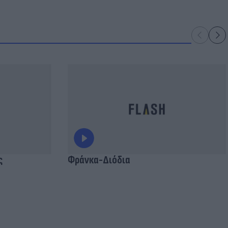
ς
Φράνκα-Διόδια