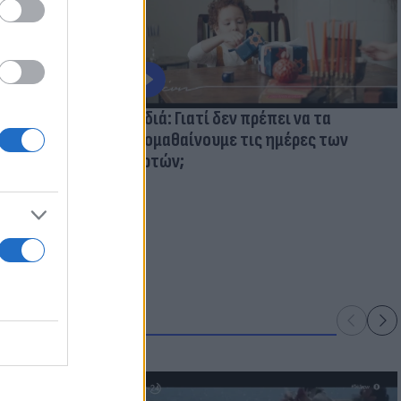
ολάβουμε τα
Παιδιά: Γιατί δεν πρέπει να τα
κακομαθαίνουμε τις ημέρες των
γιορτών;