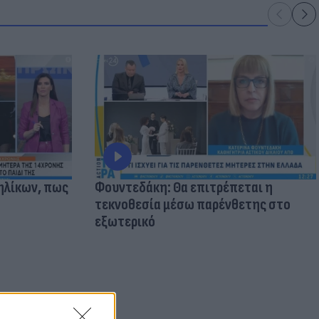
ηλίκων, πως
Φουντεδάκη: Θα επιτρέπεται η
τεκνοθεσία μέσω παρένθετης στο
εξωτερικό