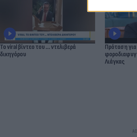
Το viral βίντεο του ... ντελιβερά
Πρόταση για
δικηγόρου
φοροδιαφυγής
Λιάγκας