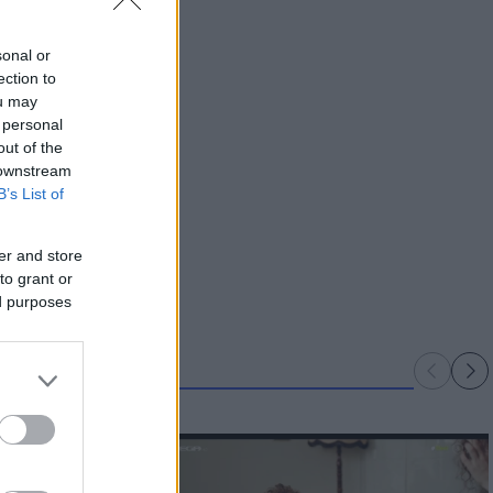
sonal or
ection to
ou may
 personal
out of the
 downstream
B’s List of
er and store
to grant or
ed purposes