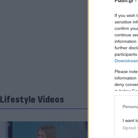
Flash.gr -
If you wish 
sensitive in
confirm you
continue se
information 
further disc
participants
Downstream 
Please note
information 
deny consent
in below Go
Lifestyle Videos
Persona
I want t
Opted 