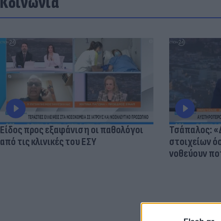
Κοινωνία
Είδος προς εξαφάνιση οι παθολόγοι
Τσάπαλος: 
από τις κλινικές του ΕΣΥ
στοιχείων 
νοθεύουν πο