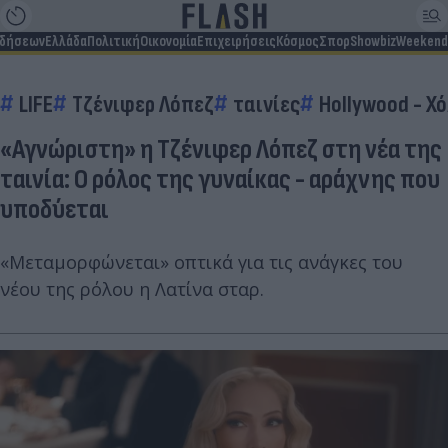
ιδήσεων
Ελλάδα
Πολιτική
Οικονομία
Επιχειρήσεις
Κόσμος
Σπορ
Showbiz
Weekend
LIFE
Τζένιφερ Λόπεζ
ταινίες
Hollywood - Χ
«Αγνώριστη» η Τζένιφερ Λόπεζ στη νέα της
ταινία: Ο ρόλος της γυναίκας - αράχνης που
υποδύεται
«Μεταμορφώνεται» οπτικά για τις ανάγκες του
νέου της ρόλου η Λατίνα σταρ.