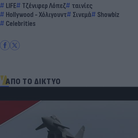
LIFE
Τζένιφερ Λόπεζ
ταινίες
Hollywood - Χόλιγουντ
Σινεμά
Showbiz
Celebrities
ΑΠΟ ΤΟ ΔΙΚΤΥΟ