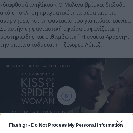
«διαφθορά ανηλίκου». Ο Μολίνα βρίσκει διέξοδο
από τη σκληρή πραγματικότητα μέσα από τις
αναμνήσεις και τη φαντασία του για παλιές ταινίες.
Σε αυτήν τη φανταστική σφαίρα εμφανίζεται η
μυστηριώδης και εκθαμβωτική «Γυναίκα Αράχνη»,
την οποία υποδύεται η Τζένιφερ Λόπεζ.
Flash.gr -
Do Not Process My Personal Information