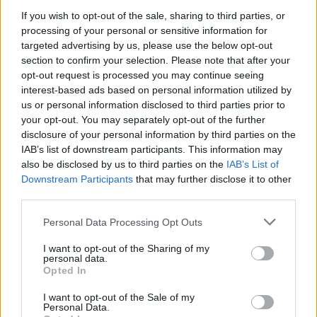
If you wish to opt-out of the sale, sharing to third parties, or
Η εμφάνιση της 56χρονης σταρ στο τρέιλερ
processing of your personal or sensitive information for
targeted advertising by us, please use the below opt-out
εντυπωσιάζει οπτικά, ενώ εγείρει το ενδιαφέρον
section to confirm your selection. Please note that after your
και ερμηνευτικά καθώς παραπέμπει σε γυναικείς
opt-out request is processed you may continue seeing
φιγούρες των κλασικών χολιγουντιανών ταινιών,
interest-based ads based on personal information utilized by
us or personal information disclosed to third parties prior to
γεμάτες μυστήριο και ερωτισμό.
your opt-out. You may separately opt-out of the further
disclosure of your personal information by third parties on the
IAB’s list of downstream participants. This information may
also be disclosed by us to third parties on the
IAB’s List of
Downstream Participants
that may further disclose it to other
third parties.
Please note that this website/app uses one or more Google
Personal Data Processing Opt Outs
services and may gather and store information including but
not limited to your visit or usage behaviour. You may click to
I want to opt-out of the Sharing of my
personal data.
grant or deny consent to Google and its third-party tags to
Opted In
use your data for below specified purposes in below Google
consent section.
I want to opt-out of the Sale of my
Personal Data.