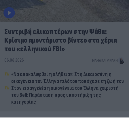
Συντριβή ελικοπτέρων στην Ψάθα:
Κρίσιμο αμοντάριστο βίντεο στα χέρια
του «ελληνικού FBI»
06.08.2026
ΜΑΡΊΑ ΚΑΤΡΙΝΆΚΗ
«Να αποκαλυφθεί η αλήθεια»: Στη Δικαιοσύνη η
οικογένεια του Έλληνα πιλότου που έχασε τη ζωή του
Στον εισαγγελέα η οικογένεια του Έλληνα χειριστή
του Bell: Παράσταση προς υποστήριξη της
κατηγορίας