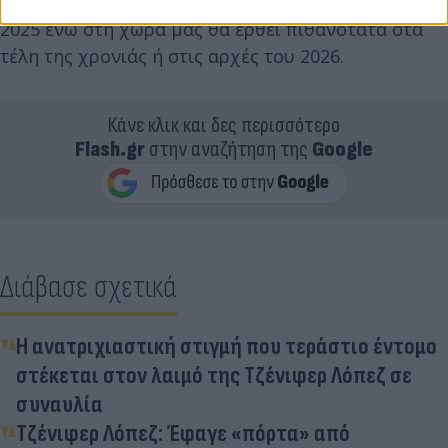
ΗΠΑ θα ξεκινήσει να προβάλεται τον Οκτώβριο του
2025 ενώ στη χώρα μας θα έρθει πιθανότατα στα
τέλη της χρονιάς ή στις αρχές του 2026.
Κάνε κλικ και δες περισσότερο
Flash.gr
στην αναζήτηση της
Google
Διάβασε σχετικά
Η ανατριχιαστική στιγμή που τεράστιο έντομο
στέκεται στον λαιμό της Τζένιφερ Λόπεζ σε
συναυλία
Τζένιφερ Λόπεζ: Έφαγε «πόρτα» από