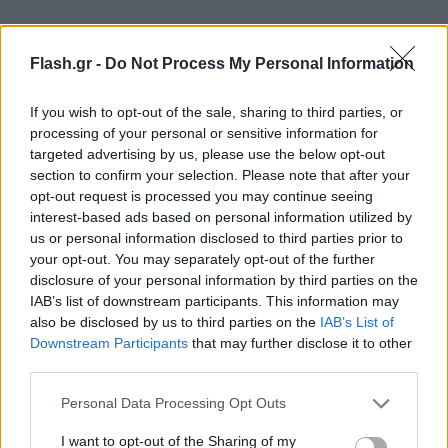
Σε σοβαρή κατάσταση η Γαλλίδα από το MV
Flash.gr -
Do Not Process My Personal Information
Hondius
If you wish to opt-out of the sale, sharing to third parties, or
Την ίδια ώρα, μία Γαλλίδα νοσηλεύεται σε σοβαρή
processing of your personal or sensitive information for
targeted advertising by us, please use the below opt-out
κατάσταση στο Παρίσι.
section to confirm your selection. Please note that after your
opt-out request is processed you may continue seeing
Η γυναίκα που επέβαινε στο κρουαζιερόπλοιο και
interest-based ads based on personal information utilized by
us or personal information disclosed to third parties prior to
έχει χανταϊό, βρίσκεται σε μηχανική υποστήριξη
your opt-out. You may separately opt-out of the further
στο Παρίσι, δήλωσε γιατρός που τη φροντίζει.
disclosure of your personal information by third parties on the
IAB’s list of downstream participants. This information may
also be disclosed by us to third parties on the
IAB’s List of
Βρίσκεται σε μηχανική υποστήριξη, με την αντλία
Downstream Participants
that may further disclose it to other
αίματος να της διοχετεύεται μέσω τεχνητού
third parties.
πνεύμονα σε μια ύστατη προσπάθεια να σωθεί.
Please note that this website/app uses one or more Google
Personal Data Processing Opt Outs
services and may gather and store information including but
not limited to your visit or usage behaviour. You may click to
I want to opt-out of the Sharing of my