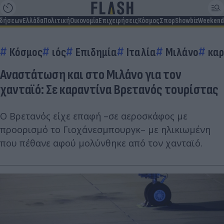
ιδήσεων
Ελλάδα
Πολιτική
Οικονομία
Επιχειρήσεις
Κόσμος
Σπορ
Showbiz
Weekend
Κόσμος
ιός
Επιδημία
Ιταλία
Μιλάνο
καρ
Αναστάτωση και στο Μιλάνο για τον
χανταϊό: Σε καραντίνα Βρετανός τουρίστας
Ο Βρετανός είχε επαφή –σε αεροσκάφος με
προορισμό το Γιοχάνεσμπουργκ– με ηλικιωμένη
που πέθανε αφού μολύνθηκε από τον χανταϊό.