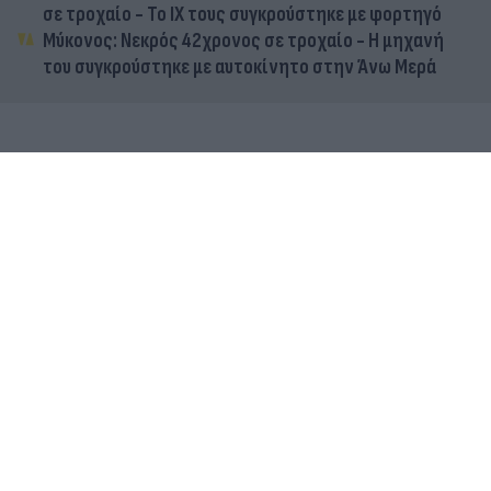
σε τροχαίο - Το ΙΧ τους συγκρούστηκε με φορτηγό
Μύκονος: Νεκρός 42χρονος σε τροχαίο - Η μηχανή
του συγκρούστηκε με αυτοκίνητο στην Άνω Μερά