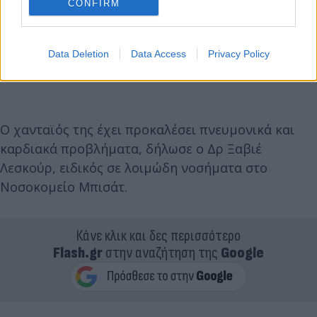
CONFIRM
Data Deletion
Data Access
Privacy Policy
Ο χανταϊός της έχει προκαλέσει πνευμονικά και
καρδιακά προβλήματα, δήλωσε ο Δρ Ξαβιέ
Λεσκούρ, ειδικός σε λοιμώδη νοσήματα στο
Νοσοκομείο Μπισάτ.
Κάνε κλικ και δες περισσότερο
Flash.gr
στην αναζήτηση της
Google