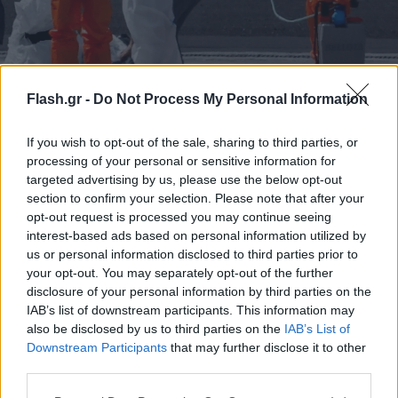
«Κυνήγι του χανταϊού» στην Αργεντινή:
Flash.gr -
Do Not Process My Personal Information
Επιστήμονες στήνουν παγίδες για να εντοπίσουν
τον ιό
If you wish to opt-out of the sale, sharing to third parties, or
processing of your personal or sensitive information for
Επιστήμονες που προσπαθούν να διαπιστώσουν αν υπάρχει ή
targeted advertising by us, please use the below opt-out
όχι ο χανταϊός στην Ουσουάια της Αργεντινής τοποθέτησαν
section to confirm your selection. Please note that after your
τις πρώτες παγίδες για τη σύλληψη τρωκτικών που ενδέχεται
να είναι φορείς της νόσου.
opt-out request is processed you may continue seeing
interest-based ads based on personal information utilized by
Αγγελική
us or personal information disclosed to third parties prior to
19.05.2026 13:48
Γιαννακού
your opt-out. You may separately opt-out of the further
disclosure of your personal information by third parties on the
IAB’s list of downstream participants. This information may
also be disclosed by us to third parties on the
IAB’s List of
Downstream Participants
that may further disclose it to other
third parties.
Please note that this website/app uses one or more Google