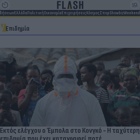
ιδήσεων
Ελλάδα
Πολιτική
Οικονομία
Επιχειρήσεις
Κόσμος
Σπορ
Showbiz
Weekend
Επιδημία
Εκτός ελέγχου ο Έμπολα στο Κονγκό - Η ταχύτερη
επιδημία που έχει καταγραφεί ποτέ