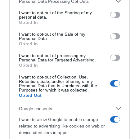
Personal Data Processing Opt Outs
services and may gather and store information including but
not limited to your visit or usage behaviour. You may click to
I want to opt-out of the Sharing of my
personal data.
grant or deny consent to Google and its third-party tags to
Opted In
use your data for below specified purposes in below Google
consent section.
I want to opt-out of the Sale of my
Συναγερμός για τον Έμπολα και στο ευρωπαϊκό
Personal Data.
Opted In
CDC: Ενεργοποιείται η Ομάδα Υγείας της ΕΕ
I want to opt-out of processing my
Κλιμάκια Ευρωπαίων ειδικών αναμένεται να σταλούν στις
Personal Data for Targeted Advertising.
αφρικανικές χώρες. Η επιδημία ενδέχεται να είναι μεγαλύτερη
Opted In
σε σχέση με τις μέχρι στιγμής εκτιμήσεις.
I want to opt-out of Collection, Use,
Βασιλική
Retention, Sale, and/or Sharing of my
18.05.2026 17:10
Personal Data that Is Unrelated with the
Αγγουρίδη
Purposes for which it was collected.
Opted Out
Google consents
I want to allow Google to enable storage
related to advertising like cookies on web or
device identifiers in apps.