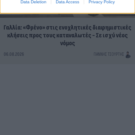
Data Deletion
Data Access
Privacy Policy
Γαλλία: «Φρένο» στις ενοχλητικές διαφημιστικές
κλήσεις προς τους καταναλωτές - Σε ισχύ νέος
νόμος
06.08.2026
ΓΙΆΝΝΗΣ ΤΣΟΎΡΤΗΣ