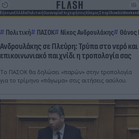
ιδήσεων
Ελλάδα
Πολιτική
Οικονομία
Επιχειρήσεις
Κόσμος
Σπορ
Showbiz
Weekend
Πολιτική
ΠΑΣΟΚ
Νίκος Ανδρουλάκης
Θάνος
Ανδρουλάκης σε Πλεύρη: Τρύπα στο νερό και
επικοινωνιακό παιχνίδι η τροπολογία σας
Το ΠΑΣΟΚ θα δηλώσει «παρών» στην τροπολογία
για το τρίμηνο «πάγωμα» στις αιτήσεις ασύλου.