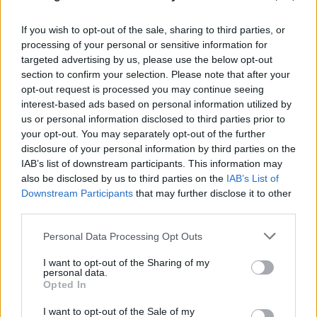
If you wish to opt-out of the sale, sharing to third parties, or
processing of your personal or sensitive information for
targeted advertising by us, please use the below opt-out
section to confirm your selection. Please note that after your
opt-out request is processed you may continue seeing
interest-based ads based on personal information utilized by
us or personal information disclosed to third parties prior to
your opt-out. You may separately opt-out of the further
disclosure of your personal information by third parties on the
IAB’s list of downstream participants. This information may
also be disclosed by us to third parties on the
IAB’s List of
Downstream Participants
that may further disclose it to other
third parties.
Please note that this website/app uses one or more Google
Personal Data Processing Opt Outs
services and may gather and store information including but
not limited to your visit or usage behaviour. You may click to
I want to opt-out of the Sharing of my
personal data.
grant or deny consent to Google and its third-party tags to
Μυστράς: Από παθολογικά αίτια ο θάνατος του
Opted In
use your data for below specified purposes in below Google
ηλικιωμένου που βρέθηκε σε καταψύκτη
consent section.
I want to opt-out of the Sale of my