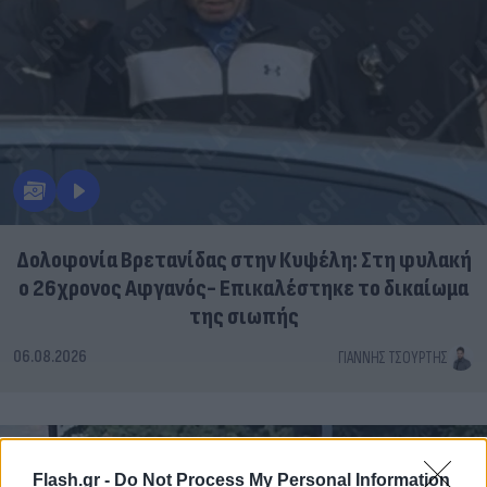
Δολοφονία Βρετανίδας στην Κυψέλη: Στη φυλακή
ο 26χρονος Αφγανός- Επικαλέστηκε το δικαίωμα
της σιωπής
06.08.2026
ΓΙΆΝΝΗΣ ΤΣΟΎΡΤΗΣ
Flash.gr -
Do Not Process My Personal Information