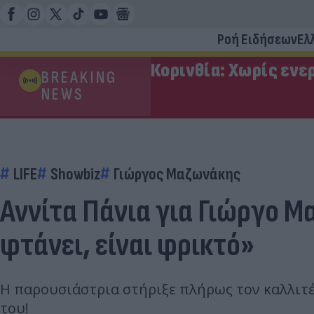
Ροή Ειδήσεων
Ελ
Κορινθία: Χωρίς ενε
BREAKING
NEWS
LIFE
Showbiz
Γιώργος Μαζωνάκης
Αννίτα Πάνια για Γιώργο 
φτάνει, είναι φρικτό»
Η παρουσιάστρια στήριξε πλήρως τον καλλιτέ
του!