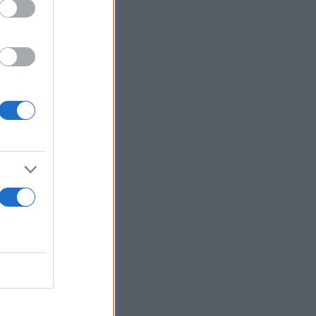
η ίδια έχει
ά τους προς