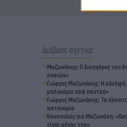
Διάβασε σχετικά
Μαζωνάκης: Ο δικηγόρος του δ
ουσιών»
Γιώργος Μαζωνάκης: Η αδελφή 
μπλοκάρει από παντού»
Γιώργος Μαζωνάκης: Τα ύποπτα
αστυνομία
Κουσουλός για Μαζωνάκη: «Κανε
είναι μόνος του»