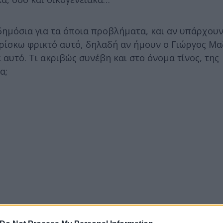
 δημόσια για τα όποια προβλήματα, και αν υπάρχουν
ρίσκω φρικτό αυτό, δηλαδή αν ήμουν ο Γιώργος Μα
 αυτό. Τι ακριβώς συνέβη και στο όνομα τίνος, της
ια;