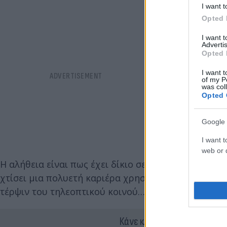
I want t
Opted 
I want 
Advertis
Opted 
I want t
of my P
was col
Opted 
Google 
I want t
web or d
Η αλήθεια είναι πως έχει δίκιο σε αυτά που λέει η Α
χτίσει μια πολυετή καριέρα χρησιμοποιώντας στις
τέρψιν του τηλεοπτικού κοινού…
Κάνε κλικ και δες περισσότ