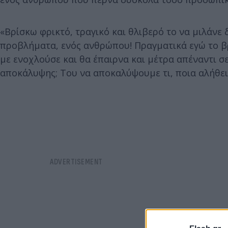
«Βρίσκω φρικτό, τραγικό και θλιβερό το να μιλάνε
προβλήματα, ενός ανθρώπου! Πραγματικά εγώ το β
με ενοχλούσε και θα έπαιρνα και μέτρα απέναντι σε
αποκάλυψης; Του να αποκαλύψουμε τι, ποια αλήθε