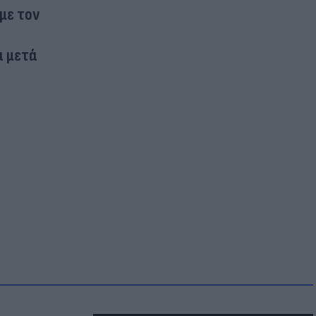
με τον
α μετά