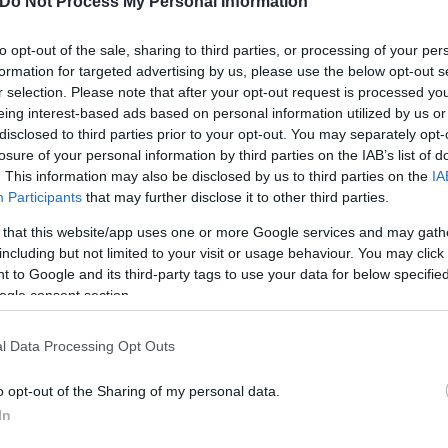
Do Not Process My Personal Information
Ας μην ταλαιπωρούμε άλλο έναν άνθρωπο, φτάνει».
to opt-out of the sale, sharing to third parties, or processing of your per
tter.com/dawvJ01Eae
formation for targeted advertising by us, please use the below opt-out s
r selection. Please note that after your opt-out request is processed y
ashgrofficial)
September 19, 2025
eing interest-based ads based on personal information utilized by us or
disclosed to third parties prior to your opt-out. You may separately opt-
losure of your personal information by third parties on the IAB’s list of
. This information may also be disclosed by us to third parties on the
IA
Participants
that may further disclose it to other third parties.
ωπικά του θέματα, το ψυχολογικά του, τα οικογενε
 that this website/app uses one or more Google services and may gath
ί που πήγε. Είναι εντάξει. Ας μην ταλαιπωρούμε άλλ
including but not limited to your visit or usage behaviour. You may click 
 to Google and its third-party tags to use your data for below specifi
αθής ο Γιώργος Μαζωνάκης τον βρίσκω και καταπληκ
ogle consent section.
l Data Processing Opt Outs
αραπάνω από όσο πρέπει τις ζωές των ανθρώπων για
o opt-out of the Sharing of my personal data.
 σημείο και μετά. Όλοι οι άνθρωποι περνάμε στη ζω
In
ματα μπορεί να έχει ένας άνθρωπος, δεν βλάπτει ρε