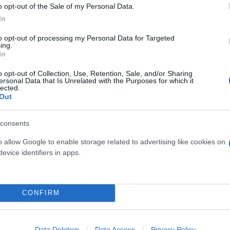
o opt-out of the Sale of my Personal Data.
In
to opt-out of processing my Personal Data for Targeted
ing.
In
o opt-out of Collection, Use, Retention, Sale, and/or Sharing
ersonal Data that Is Unrelated with the Purposes for which it
lected.
Out
consents
o allow Google to enable storage related to advertising like cookies on
evice identifiers in apps.
ννίτα, βέβαια είναι περίεργο που τα λέει αυτά όταν 
 εκπομπές της συνανθρώπους μας και τα προβλήματ
CONFIRM
ερο
Flash.gr
στην αναζήτηση της
Google
Data Deletion
Data Access
Privacy Policy