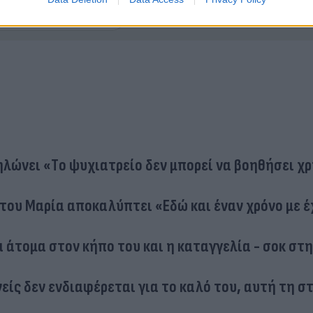
ηλώνει «Tο ψυχιατρείο δεν μπορεί να βοηθήσει χ
του Μαρία αποκαλύπτει «Εδώ και έναν χρόνο με έ
 άτομα στον κήπο του και η καταγγελία - σοκ στ
ίς δεν ενδιαφέρεται για το καλό του, αυτή τη σ