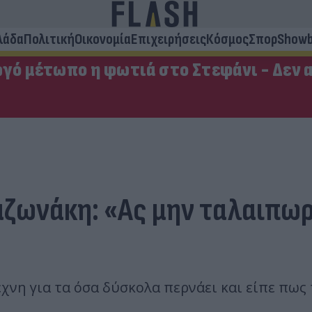
λάδα
Πολιτική
Οικονομία
Επιχειρήσεις
Κόσμος
Σπορ
Showb
ργό μέτωπο η φωτιά στο Στεφάνι - Δεν 
Μαζωνάκη: «Ας μην ταλαιπω
χνη για τα όσα δύσκολα περνάει και είπε πω