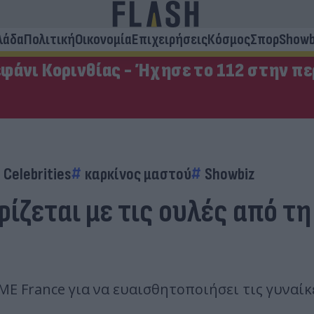
λάδα
Πολιτική
Οικονομία
Επιχειρήσεις
Κόσμος
Σπορ
Showb
φάνι Κορινθίας - Ήχησε το 112 στην π
Celebrities
καρκίνος μαστού
Showbiz
ίζεται με τις ουλές από τη
ΜΕ France για να ευαισθητοποιήσει τις γυναί