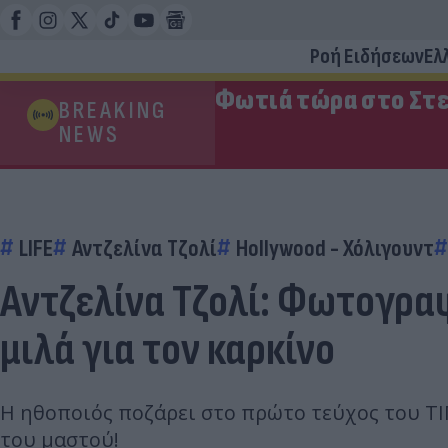
Ροή Ειδήσεων
Ελ
Φωτιά τώρα στο Στε
BREAKING
NEWS
LIFE
Αντζελίνα Τζολί
Hollywood - Χόλιγουντ
Αντζελίνα Τζολί: Φωτογραφ
μιλά για τον καρκίνο
Η ηθοποιός ποζάρει στο πρώτο τεύχος του TΙ
του μαστού!