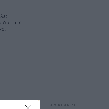
λλες
ρτάται από
και