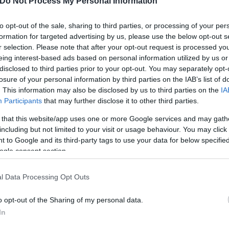
Do Not Process My Personal Information
to opt-out of the sale, sharing to third parties, or processing of your per
formation for targeted advertising by us, please use the below opt-out s
r selection. Please note that after your opt-out request is processed y
σε διπλή μαστεκτομή, ακολουθούμενη από αφαίρεσ
eing interest-based ads based on personal information utilized by us or
disclosed to third parties prior to your opt-out. You may separately opt-
ης για καρκίνο. Η απόφασή της να δημοσιοποιήσει 
losure of your personal information by third parties on the IAB’s list of
ληθούν σε εξετάσεις για καρκίνο, τον πιο συνηθισμ
. This information may also be disclosed by us to third parties on the
IA
ία θανάτου από καρκίνο στις γυναίκες.
Participants
that may further disclose it to other third parties.
 that this website/app uses one or more Google services and may gath
ληπτικών ελέγχων γνωστή και ως το «Φαινόμενο Αν
including but not limited to your visit or usage behaviour. You may click 
 to Google and its third-party tags to use your data for below specifi
ρκίνοι θα μπορούσαν να προληφθούν κάθε χρόνο στ
ogle consent section.
l Data Processing Opt Outs
o opt-out of the Sharing of my personal data.
In