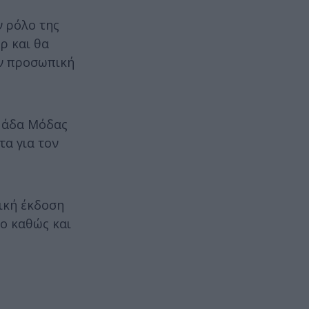
ν ρόλο της
ρ και θα
ην προσωπική
ομάδα Μόδας
τα για τον
λική έκδοση
νο καθώς και