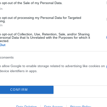
o opt-out of the Sale of my Personal Data.
In
to opt-out of processing my Personal Data for Targeted
ing.
In
o opt-out of Collection, Use, Retention, Sale, and/or Sharing
ersonal Data that Is Unrelated with the Purposes for which it
lected.
Out
consents
o allow Google to enable storage related to advertising like cookies on
evice identifiers in apps.
CONFIRM
Data Deletion
Data Access
Privacy Policy