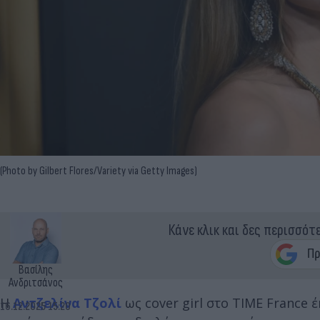
(Photo by Gilbert Flores/Variety via Getty Images)
Κάνε κλικ και δες περισσότ
Βασίλης
Ανδριτσάνος
Η
Αντζελίνα Τζολί
ως cover girl στο TIME France
16.12.2025 15:20