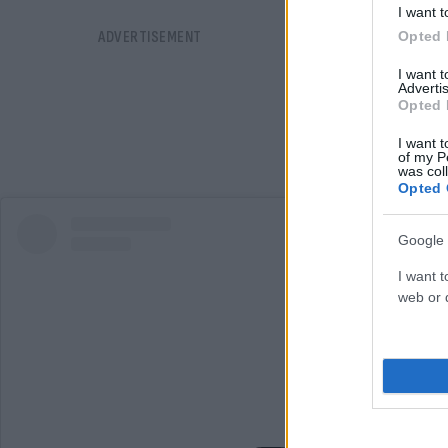
I want t
Opted 
I want 
Advertis
Opted 
I want t
of my P
was col
Opted 
Google 
I want t
web or d