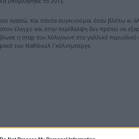
ία υποβλήθηκε το 2013.
που αγαπώ. Και πάντα συγκινούμαι όταν βλέπω κι ά
 στον έλεγχο και στην περίθαλψη δεν πρέπει να εξα
λωσε η σταρ του Χόλιγουντ στο γαλλικό περιοδικό 
φακό του Ναθάνιελ Γκόλντμπεργκ.