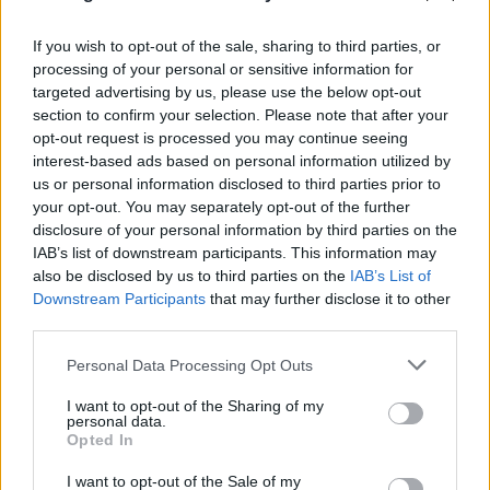
07.08.2026
ΕΛΈΝΗ ΚΑΡΑΘΆΝΟΥ
If you wish to opt-out of the sale, sharing to third parties, or
processing of your personal or sensitive information for
targeted advertising by us, please use the below opt-out
section to confirm your selection. Please note that after your
opt-out request is processed you may continue seeing
interest-based ads based on personal information utilized by
us or personal information disclosed to third parties prior to
your opt-out. You may separately opt-out of the further
disclosure of your personal information by third parties on the
IAB’s list of downstream participants. This information may
also be disclosed by us to third parties on the
IAB’s List of
Downstream Participants
that may further disclose it to other
third parties.
Please note that this website/app uses one or more Google
Personal Data Processing Opt Outs
services and may gather and store information including but
not limited to your visit or usage behaviour. You may click to
I want to opt-out of the Sharing of my
personal data.
grant or deny consent to Google and its third-party tags to
Opted In
use your data for below specified purposes in below Google
consent section.
I want to opt-out of the Sale of my