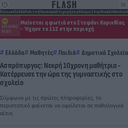
ιδήσεων
Ελλάδα
Πολιτική
Οικονομία
Επιχειρήσεις
Κόσμος
Σπορ
Showbiz
Weekend
Μαίνεται η φωτιά στο Στεφάνι Κορινθίας
BREAKING
- Ήχησε το 112 στην περιοχή
NEWS
Ελλάδα
Μαθητές
Παιδιά
Δημοτικά Σχολεί
Ασπρόπυργος: Νεκρή 10χρονη μαθήτρια -
Κατέρρευσε την ώρα της γυμναστικής στο
σχολείο
Σύμφωνα με τις πρώτες πληροφορίες, το
περιστατικό φαίνεται να οφείλεται σε παθολογικά
αίτια.