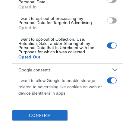
Personal Data.
Opted In
I want to opt-out of processing my
Personal Data for Targeted Advertising.
Opted In
Το τέλος στελεχών του ΣΚΑΪ: Το χρονικό ενός
προαναγγελθέντος «θανάτου» με σφραγίδα Γιάννη
I want to opt-out of Collection, Use,
Retention, Sale, and/or Sharing of my
Αλαφούζου
Personal Data that Is Unrelated with the
Purposes for which it was collected.
07.08.2026
ΧΡΊΣΛΑ ΓΕΩΡΓΑΚΟΠΟΎΛΟΥ
Opted Out
Google consents
I want to allow Google to enable storage
related to advertising like cookies on web or
device identifiers in apps.
CONFIRM