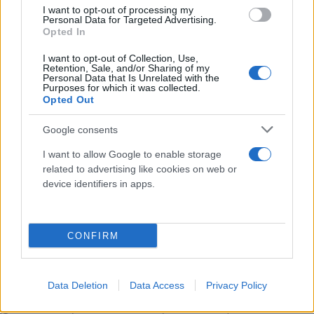
I want to opt-out of processing my
τοπικούς παραγωγούς
, ενώ προσφέρει προϊόντα
Personal Data for Targeted Advertising.
Opted In
ιδιωτικής ετικέτας υψηλής ποιότητας, με στόχο την
επόμενη τριετία
την εισαγωγή 450 νέων
I want to opt-out of Collection, Use,
Retention, Sale, and/or Sharing of my
προϊόντων
και
1.000 νέων κωδικών που
Personal Data that Is Unrelated with the
Purposes for which it was collected.
συνδυάζουν ποιότητα και προσιτή τιμή
. Μεγάλη
Opted Out
σημασία για την ΑΒ Βασιλόπουλος έχουν τα μικρά
καταστήματα γειτονιάς, η
ταχεία παράδοση (fast
Google consents
delivery) και το ηλεκτρονικό εμπόριο (e-
I want to allow Google to enable storage
commerce)
, που είναι πεδία ανάπτυξης για την
related to advertising like cookies on web or
device identifiers in apps.
εταιρεία, με ναυαρχίδα το
ΑΒ Home Shop Center
,
το οποίο διαθέτει περισσότερα από 380 άτομα
προσωπικό και στόλο άνω των 60 φορτηγών,
CONFIRM
εξυπηρετώντας όλη την Αττική.
Ο άνθρωπος και το περιβάλλον στο επίκεντρο
Data Deletion
Data Access
Privacy Policy