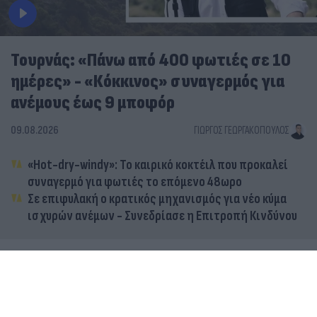
Τουρνάς: «Πάνω από 400 φωτιές σε 10
ημέρες» - «Κόκκινος» συναγερμός για
ανέμους έως 9 μποφόρ
09.08.2026
ΓΙΏΡΓΟΣ ΓΕΩΡΓΑΚΌΠΟΥΛΟΣ
«Hot-dry-windy»: Το καιρικό κοκτέιλ που προκαλεί
συναγερμό για φωτιές το επόμενο 48ωρο
Σε επιφυλακή ο κρατικός μηχανισμός για νέο κύμα
ισχυρών ανέμων - Συνεδρίασε η Επιτροπή Κινδύνου