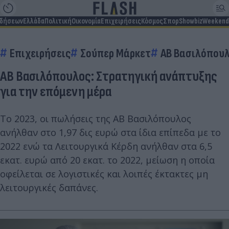
ιδήσεων
Ελλάδα
Πολιτική
Οικονομία
Επιχειρήσεις
Κόσμος
Σπορ
Showbiz
Weekend
Επιχειρήσεις
Σούπερ Μάρκετ
ΑΒ Βασιλόπου
ΑΒ Βασιλόπουλος: Στρατηγική ανάπτυξης
για την επόμενη μέρα
Το 2023, οι πωλήσεις της ΑΒ Βασιλόπουλος
ανήλθαν στο 1,97 δις ευρώ στα ίδια επίπεδα με το
2022 ενώ τα Λειτουργικά Κέρδη ανήλθαν στα 6,5
εκατ. ευρώ από 20 εκατ. το 2022, μείωση η οποία
οφείλεται σε λογιστικές και λοιπές έκτακτες μη
λειτουργικές δαπάνες.