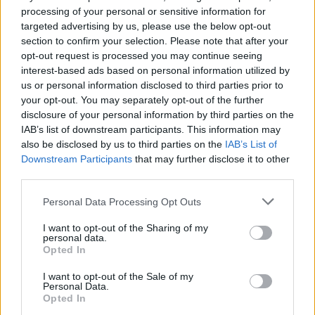
processing of your personal or sensitive information for
targeted advertising by us, please use the below opt-out
section to confirm your selection. Please note that after your
opt-out request is processed you may continue seeing
interest-based ads based on personal information utilized by
us or personal information disclosed to third parties prior to
your opt-out. You may separately opt-out of the further
disclosure of your personal information by third parties on the
IAB’s list of downstream participants. This information may
also be disclosed by us to third parties on the
IAB’s List of
Downstream Participants
that may further disclose it to other
third parties.
Ενίσχυση της ποικιλίας προϊόντων και του e-
Please note that this website/app uses one or more Google
commerce
Personal Data Processing Opt Outs
services and may gather and store information including but
not limited to your visit or usage behaviour. You may click to
I want to opt-out of the Sharing of my
Ταυτόχρονα, η ενίσχυση των τοπικών κοινωνιών
personal data.
grant or deny consent to Google and its third-party tags to
Opted In
παραμένει στην καρδιά της λειτουργίας της ΑΒ
use your data for below specified purposes in below Google
Βασιλόπουλος. Η εταιρεία συνεχίζει να εστιάζει
consent section.
I want to opt-out of the Sale of my
Personal Data.
στην ανάπτυξη της αγροτικής, κτηνοτροφικής
Opted In
παραγωγής και αλιείας,
συνεργαζόμενη με