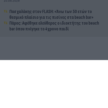
10.08.2026
Πασχαλάκης στον FLASH: «Άνω των 50 ετών το
θεσμικό πλαίσιο για τις πισίνες στα beach bar»
Πάρος: Αφέθηκε ελεύθερος ο ιδιοκτήτης του beach
bar όπου πνίγηκε το 4χρονο παιδί