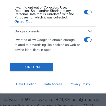
I want to opt-out of Collection, Use,
Retention, Sale, and/or Sharing of my
Personal Data that Is Unrelated with the
Purposes for which it was collected.
Opted Out
Google consents
– Μάρτιος 61,8% σε όγκο και 54% σε αξία με την
I want to allow Google to enable storage
μεσοσταθμική τιμή -4,8%
related to advertising like cookies on web or
device identifiers in apps.
– Απρίλιος 23,2% σε όγκο και 12,5% σε αξία με την
μεσοσταθμική τιμή. – 8,7%
CONFIRM
– Μάϊος -2,8% σε όγκο και 5,3% σε αξία με την
Data Deletion
Data Access
Privacy Policy
μεσοσταθμική τιμή +8,3%
– Ιούνιος -3,6% σε όγκο και +23,8% σε αξία με την
μεσοσταθμική τιμή να εκτινάσσεται με +28,4%