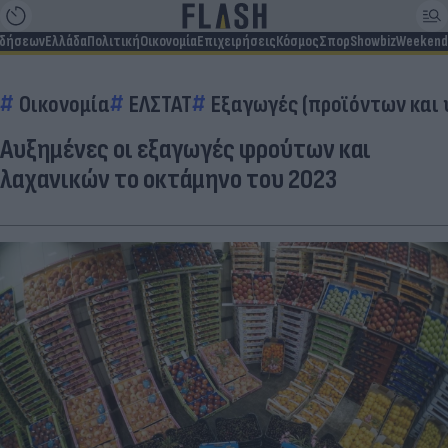
ιδήσεων
Ελλάδα
Πολιτική
Οικονομία
Επιχειρήσεις
Κόσμος
Σπορ
Showbiz
Weekend
Οικονομία
ΕΛΣΤΑΤ
Εξαγωγές (προϊόντων και
Αυξημένες οι εξαγωγές φρούτων και
λαχανικών το οκτάμηνο του 2023