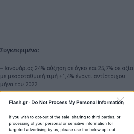
Συγκεκριμένα:
– Ιανουάριος 24% αύξηση σε όγκο και 25,7% σε αξία
με μεσοσταθμική τιμή +1,4% έναντι αντίστοιχου
μήνα του 2022
– Φεβρουάριος 34,9% σε όγκο και 31,9% σε αξία με
Flash.gr -
Do Not Process My Personal Information
την μεσοσταθμική τιμή -2,2%
If you wish to opt-out of the sale, sharing to third parties, or
processing of your personal or sensitive information for
targeted advertising by us, please use the below opt-out