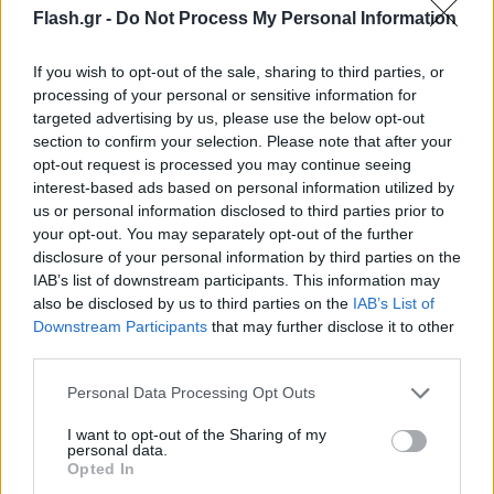
Flash.gr -
Do Not Process My Personal Information
If you wish to opt-out of the sale, sharing to third parties, or
processing of your personal or sensitive information for
targeted advertising by us, please use the below opt-out
section to confirm your selection. Please note that after your
opt-out request is processed you may continue seeing
interest-based ads based on personal information utilized by
us or personal information disclosed to third parties prior to
your opt-out. You may separately opt-out of the further
disclosure of your personal information by third parties on the
IAB’s list of downstream participants. This information may
also be disclosed by us to third parties on the
IAB’s List of
Downstream Participants
that may further disclose it to other
third parties.
Please note that this website/app uses one or more Google
Personal Data Processing Opt Outs
services and may gather and store information including but
not limited to your visit or usage behaviour. You may click to
I want to opt-out of the Sharing of my
personal data.
grant or deny consent to Google and its third-party tags to
Opted In
use your data for below specified purposes in below Google