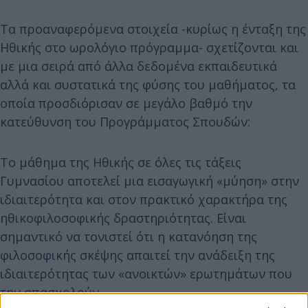
Τα προαναφερόμενα στοιχεία -κυρίως η ένταξη της
Ηθικής στο ωρολόγιο πρόγραμμα- σχετίζονται και
με μια σειρά από άλλα δεδομένα εκπαιδευτικά
αλλά και συστατικά της φύσης του μαθήματος, τα
οποία προσδιόρισαν σε μεγάλο βαθμό την
κατεύθυνση του Προγράμματος Σπουδών:
Το μάθημα της Ηθικής σε όλες τις τάξεις
Γυμνασίου αποτελεί μια εισαγωγική «μύηση» στην
ιδιαιτερότητα και στον πρακτικό χαρακτήρα της
ηθικοφιλοσοφικής δραστηριότητας. Είναι
σημαντικό να τονιστεί ότι η κατανόηση της
φιλοσοφικής σκέψης απαιτεί την ανάδειξη της
ιδιαιτερότητας των «ανοικτών» ερωτημάτων που
την απασχολούν.