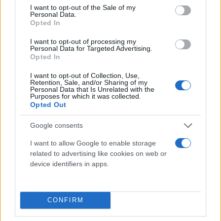
consent section.
I want to opt-out of the Sale of my
Personal Data.
Opted In
I want to opt-out of processing my
Personal Data for Targeted Advertising.
Opted In
I want to opt-out of Collection, Use,
Retention, Sale, and/or Sharing of my
Personal Data that Is Unrelated with the
Purposes for which it was collected.
Opted Out
Επιπλέον, υπάρχει μια διεθνώς αναγνωρισμένη
αναγκαιότητα για την εισαγωγή μαθήματος Ηθικής,
Google consents
καθώς στα αντίστοιχα Προγράμματα Σπουδών
I want to allow Google to enable storage
άλλων χωρών ενισχύεται προοδευτικά η τάση να
related to advertising like cookies on web or
ενσωματώνεται ένα τουλάχιστον ανάλογο μάθημα,
device identifiers in apps.
απευθυνόμενο σε μαθητές άθεους, αγνωστικιστές,
ετερόδοξους, αλλόθρησκους κ.ά.
CONFIRM
Όπως αναφέρεται στο ΦΕΚ: «Τα διάφορα