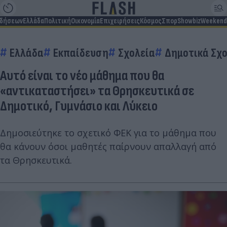
ιδήσεων
Ελλάδα
Πολιτική
Οικονομία
Επιχειρήσεις
Κόσμος
Σπορ
Showbiz
Weekend
Ελλάδα
Εκπαίδευση
Σχολεία
Δημοτικά Σχο
Αυτό είναι το νέο μάθημα που θα
«αντικαταστήσει» τα Θρησκευτικά σε
Δημοτικό, Γυμνάσιο και Λύκειο
Δημοσιεύτηκε το σχετικό ΦΕΚ για το μάθημα που
θα κάνουν όσοι μαθητές παίρνουν απαλλαγή από
τα Θρησκευτικά.