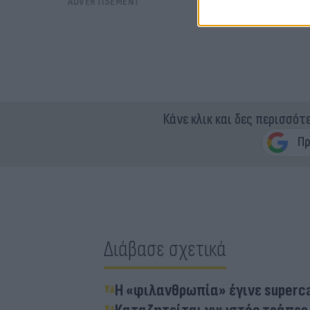
Κάνε κλικ και δες περισσότ
Διάβασε σχετικά
Η «φιλανθρωπία» έγινε superca