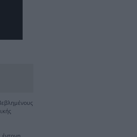
βεβλημένους
ικής
ι έντονη