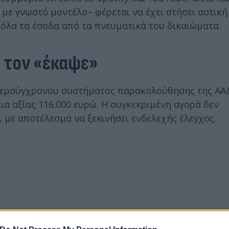
 με γνωστό μοντέλο– φέρεται να έχει στήσει αστική
 όλα τα έσοδα από τα πνευματικά του δικαιώματα.
 τον «έκαψε»
υπερσύγχρονου συστήματος παρακολούθησης της ΑΑ
α αξίας 116.000 ευρώ. Η συγκεκριμένη αγορά δεν
 με αποτέλεσμα να ξεκινήσει ενδελεχής έλεγχος.