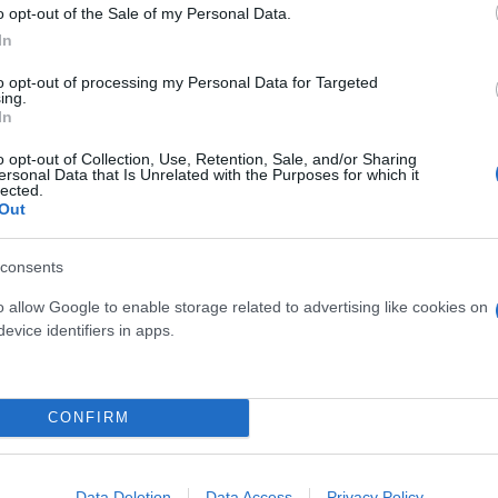
o opt-out of the Sale of my Personal Data.
In
κύκλος ελέγχων
to opt-out of processing my Personal Data for Targeted
ing.
In
ή φορολόγηση που ξεπερνούν το μισό εκατομμύριο 
o opt-out of Collection, Use, Retention, Sale, and/or Sharing
ersonal Data that Is Unrelated with the Purposes for which it
οπική εταιρεία όσο και η δισκογραφική που εμπλέκ
lected.
Out
consents
ετάζουν πιθανές συνέργειες και με άλλους καλλιτέχ
o allow Google to enable storage related to advertising like cookies on
evice identifiers in apps.
CONFIRM
Data Deletion
Data Access
Privacy Policy