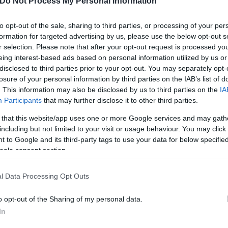
Do Not Process My Personal Information
to opt-out of the sale, sharing to third parties, or processing of your per
formation for targeted advertising by us, please use the below opt-out s
r selection. Please note that after your opt-out request is processed y
eing interest-based ads based on personal information utilized by us or
ήσει ΑΜΚΕ (Αστική Μη Κερδοσκοπική Εταιρεία) με «
disclosed to third parties prior to your opt-out. You may separately opt-
losure of your personal information by third parties on the IAB’s list of
 δισκογραφικής του– περισσότερα από 1 εκατ. ευρώ,
. This information may also be disclosed by us to third parties on the
IA
Participants
that may further disclose it to other third parties.
 that this website/app uses one or more Google services and may gath
υπτε προσωπικά έξοδα, από πολυτελή ταξίδια μέχρ
including but not limited to your visit or usage behaviour. You may click 
ημα.
 to Google and its third-party tags to use your data for below specifi
ogle consent section.
l Data Processing Opt Outs
o opt-out of the Sharing of my personal data.
In