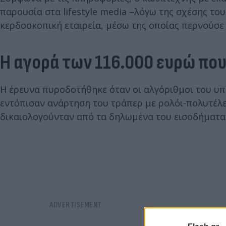
παρουσία στα lifestyle media –λόγω της σχέσης του
κερδοσκοπική εταιρεία, μέσω της οποίας περνούσε
Η αγορά των 116.000 ευρώ που
Η έρευνα πυροδοτήθηκε όταν οι αλγόριθμοι του 
εντόπισαν ανάρτηση του τράπερ με ρολόι-πολυτέλει
δικαιολογούνταν από τα δηλωμένα του εισοδήματα,