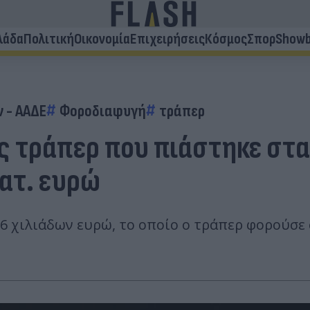
λάδα
Πολιτική
Οικονομία
Επιχειρήσεις
Κόσμος
Σπορ
Showb
 - ΑΑΔΕ
Φοροδιαφυγή
τράπερ
τράπερ που πιάστηκε στα 
ατ. ευρώ
16 χιλιάδων ευρώ, το οποίο ο τράπερ φορούσε