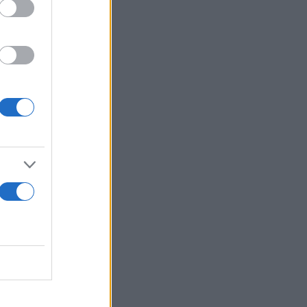
ευρώ, ενώ
εται στις
νες που