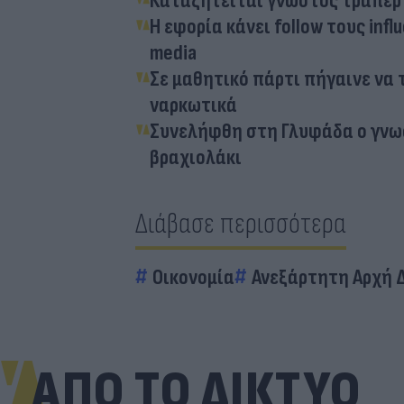
Καταζητείται γνωστός τράπερ 
Η εφορία κάνει follow τους inf
media
Σε μαθητικό πάρτι πήγαινε να
ναρκωτικά
Συνελήφθη στη Γλυφάδα ο γνωσ
βραχιολάκι
Διάβασε περισσότερα
Οικονομία
Ανεξάρτητη Αρχή 
ΑΠΟ ΤΟ ΔΙΚΤΥΟ