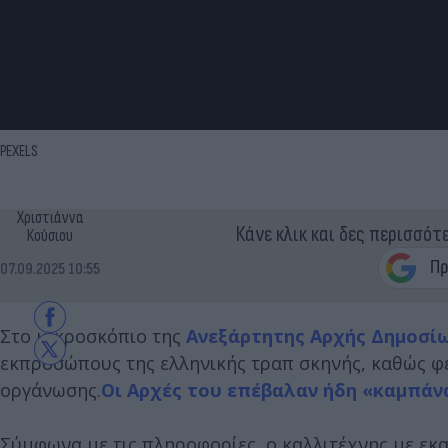
PEXELS
Χριστιάννα
Κάνε κλικ και δες περισσότ
Κούσιου
07.09.2025 10:55
Στο μικροσκόπιο της
Ανεξάρτητης Αρχής Δημοσίω
εκπροσώπους της ελληνικής τραπ σκηνής, καθώς φέ
οργάνωσης.
Οι Αρχές του επέβαλαν ήδη «καμπάνα
Σύμφωνα με τις πληροφορίες, ο καλλιτέχνης με εκα