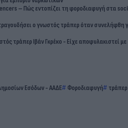
για εμπόριο ναρκωτικών
luencers – Πώς εντοπίζει τη φοροδιαφυγή στα soci
 τραγουδήσει ο γνωστός τράπερ όταν συνελήφθη 
τός τράπερ Ιβάν Γκρέκο - Είχε αποφυλακιστεί με
Δημοσίων Εσόδων - ΑΑΔΕ
Φοροδιαφυγή
τράπερ