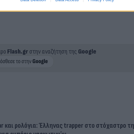
ερο
Flash.gr
στην αναζήτηση της
Google
r και ρολόγια: Έλληνας trapper στο στόχαστρο τ