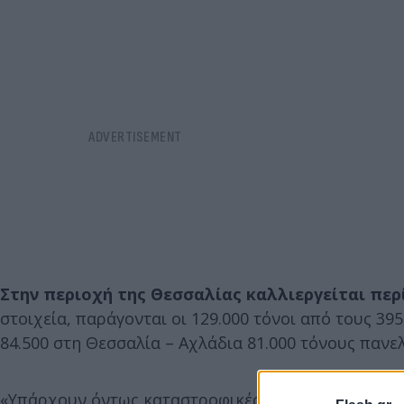
Στην περιοχή της Θεσσαλίας καλλιεργείται περ
στοιχεία, παράγονται οι 129.000 τόνοι από τους 39
84.500 στη Θεσσαλία – Αχλάδια 81.000 τόνους πανελ
«Υπάρχουν όντως καταστροφικές συνέπειες από τις