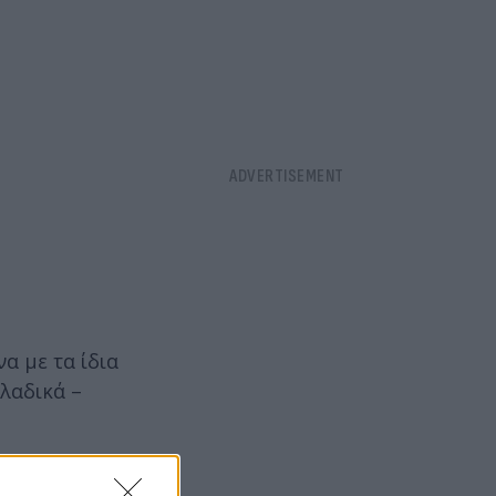
α με τα ίδια
λλαδικά –
σσαλία.
Για