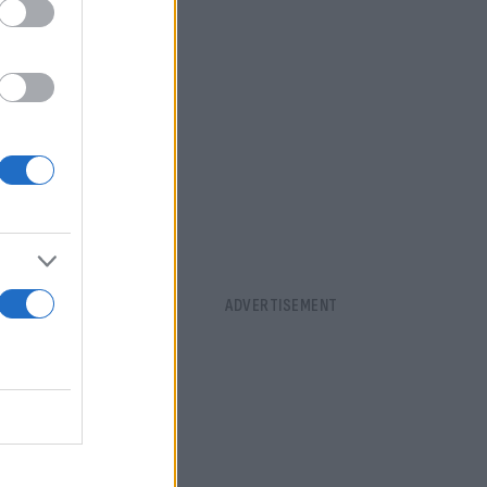
» και όπως
 φρούτα όσο
ης χώρας
παραγωγής
0.000
 είχαν ήδη