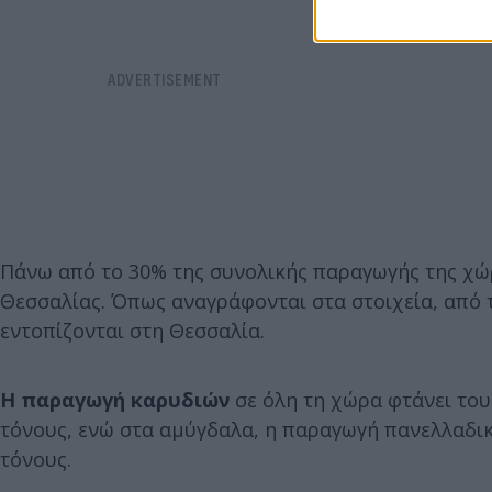
Πάνω από το 30% της συνολικής παραγωγής της χώ
Θεσσαλίας. Όπως αναγράφονται στα στοιχεία, από τ
εντοπίζονται στη Θεσσαλία.
Η παραγωγή καρυδιών
σε όλη τη χώρα φτάνει του
τόνους, ενώ στα αμύγδαλα, η παραγωγή πανελλαδικά
τόνους.