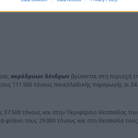
ρας
ακρόδρυων δένδρων
βρίσκεται στη περιοχή τ
ους 111.500 τόνους πανελλαδικής παραγωγής οι 34.
ς 37.500 τόνους και στην Περιφέρεια Θεσσαλίας του
 φτάνει τους 29.000 τόνους και στη Θεσσαλία τους