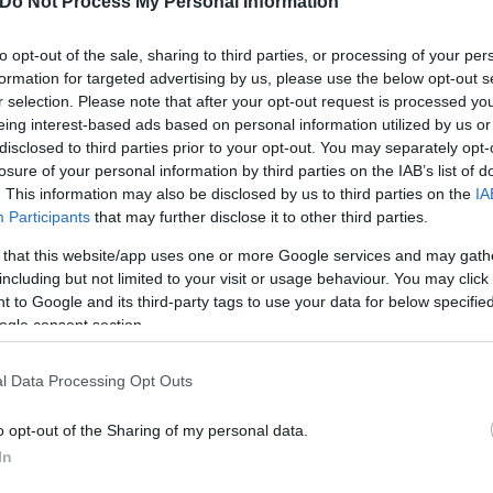
Do Not Process My Personal Information
να πούμε για τις συνέπειες στους καρπούς, εκτιμού
ήλωσε στο Αθηναϊκό – Μακεδονικό Πρακτορείο Ειδή
to opt-out of the sale, sharing to third parties, or processing of your per
formation for targeted advertising by us, please use the below opt-out s
ονάκης και πρόσθεσε « Το επείγον είναι η αποκατ
r selection. Please note that after your opt-out request is processed y
 έχει υποστεί σοβαρές ζημιές για την μεταφορά της
eing interest-based ads based on personal information utilized by us or
disclosed to third parties prior to your opt-out. You may separately opt-
losure of your personal information by third parties on the IAB’s list of
. This information may also be disclosed by us to third parties on the
IA
Participants
that may further disclose it to other third parties.
 that this website/app uses one or more Google services and may gath
including but not limited to your visit or usage behaviour. You may click 
 to Google and its third-party tags to use your data for below specifi
ogle consent section.
l Data Processing Opt Outs
o opt-out of the Sharing of my personal data.
In