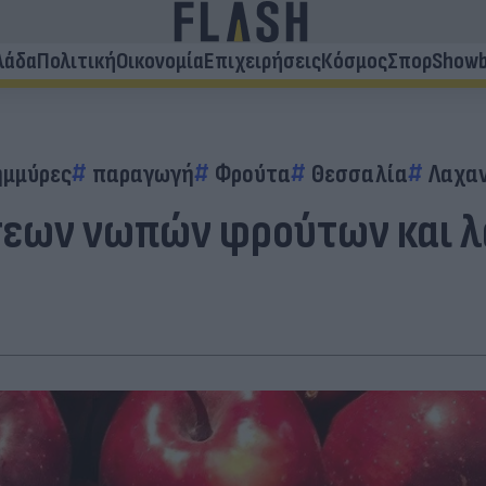
λάδα
Πολιτική
Οικονομία
Επιχειρήσεις
Κόσμος
Σπορ
Showb
ημμύρες
παραγωγή
Φρούτα
Θεσσαλία
Λαχα
σεων νωπών φρούτων και λ