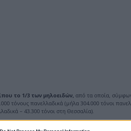
ίπου το 1/3 των μηλοειδών,
από τα οποία, σύμφων
5.000 τόνους πανελλαδικά (μήλα 304.000 τόνοι πανε
λαδικά – 43.300 τόνοι στη Θεσσαλία).
 έντονες βροχοπτώσεις και τις
πλημμύρες
στην Θε