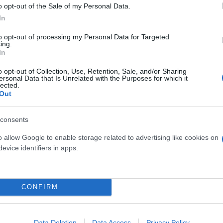
o opt-out of the Sale of my Personal Data.
α αχλάδια
είναι λίγες ποσότητες όψιμης ποικιλίας
In
αθήσουμε να ποσοτικοποιήσουμε τη ζημιά τόσο στα
to opt-out of processing my Personal Data for Targeted
 περίπτωση οι επιπτώσεις από την όποια έλλειψη θα
ing.
In
ξημένες τιμές και στις εισαγωγές».
o opt-out of Collection, Use, Retention, Sale, and/or Sharing
ersonal Data that Is Unrelated with the Purposes for which it
lected.
α ίδια στοιχεία το γενικό σύνολο της παραγωγής τ
Out
8.000 τόνοι (12%). Το μεγαλύτερο ποσοστό επί της 
 τους 315.000 τόνους που παράγει η χώρα μας, οι 19
consents
o allow Google to enable storage related to advertising like cookies on
evice identifiers in apps.
 περισσότερες εκτάσεις της βιομηχανικής ντομάτας
ωγής δεν πρόλαβε να μαζευτεί».
CONFIRM
Data Deletion
Data Access
Privacy Policy