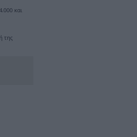
.000 και
ή της