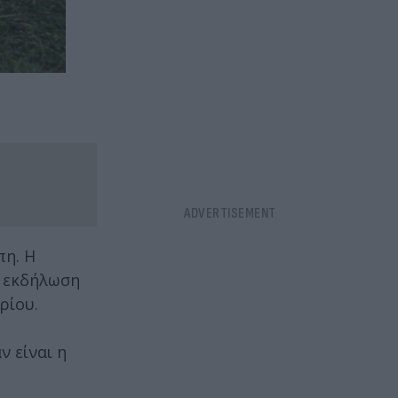
πη. Η
α εκδήλωση
ρίου.
ν είναι η