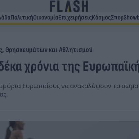
λάδα
Πολιτική
Οικονομία
Επιχειρήσεις
Κόσμος
Σπορ
Showb
ς, Θρησκευμάτων και Αθλητισμού
α δέκα χρόνια της Ευρωπαϊ
μμύρια Ευρωπαίους να ανακαλύψουν τα σωματ
ας.