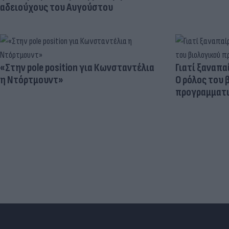
αδειούχους του Αυγούστου
«Στην pole position για Κωνσταντέλια
Γιατί ξαναπα
η Ντόρτμουντ»
Ο ρόλος του 
προγραμματι