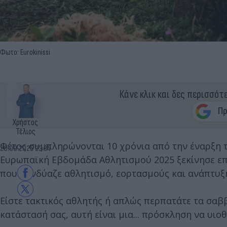
Φωτο: Eurokinissi
Κάνε κλικ και δες περισσότ
Χρήστος
Τέλιος
Φέτος συμπληρώνονται 10 χρόνια από την έναρξη τ
28.09.2025 23:34
Ευρωπαϊκή Εβδομάδα Αθλητισμού 2025 ξεκίνησε επ
που συνδύαζε αθλητισμό, εορτασμούς και ανάπτυξη 
Είστε τακτικός αθλητής ή απλώς περπατάτε τα σαββ
κατάστασή σας, αυτή είναι μια... πρόσκληση να υιο