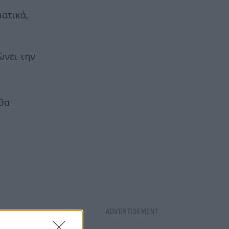
ατικά,
ώνει την
 θα