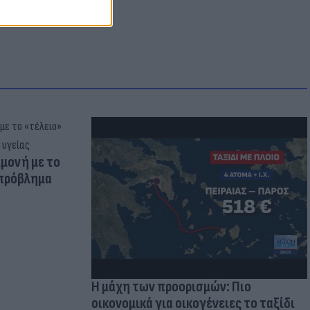
μμονή με το
 πρόβλημα
Η μάχη των προορισμών: Πιο
οικονομικά για οικογένειες το ταξίδι