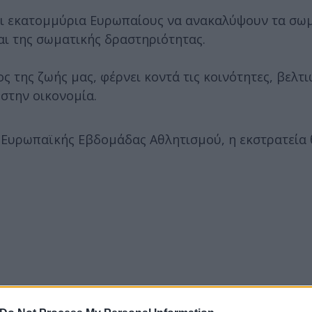
ει εκατομμύρια Ευρωπαίους να ανακαλύψουν τα σωμ
αι της σωματικής δραστηριότητας.
 της ζωής μας, φέρνει κοντά τις κοινότητες, βελτι
στην οικονομία.
ς Ευρωπαϊκής Εβδομάδας Αθλητισμού, η εκστρατεία