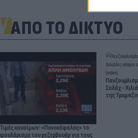
ΑΠΟ ΤΟ ΔΙΚΤΥΟ
Πανζουρλισμ
Σαλάχ - Χιλι
της Τραμπζον
Τιμές καυσίμων: «Πονοκέφαλος» το
φουλάρισμα του ρεζερβουάρ για τους