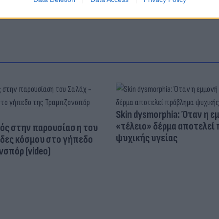
Skin dysmorphia: Όταν η ε
«τέλειο» δέρμα αποτελεί
ός στην παρουσίαση του
ψυχικής υγείας
άδες κόσμου στο γήπεδο
σπόρ (video)