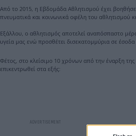
Από το 2015, η Εβδομάδα Αθλητισμού έχει βοηθήσ
πνευματικά και κοινωνικά οφέλη του αθλητισμού κ
Εξάλλου, ο αθλητισμός αποτελεί αναπόσπαστο μέρος
υγεία μας ενώ προσθέτει δισεκατομμύρια σε έσοδα 
Φέτος, στο κλείσιμο 10 χρόνων από την έναρξη τη
επικεντρωθεί στα εξής: