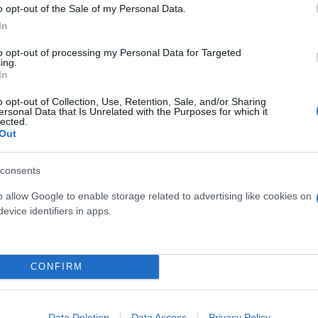
o opt-out of the Sale of my Personal Data.
In
to opt-out of processing my Personal Data for Targeted
ing.
In
o opt-out of Collection, Use, Retention, Sale, and/or Sharing
ersonal Data that Is Unrelated with the Purposes for which it
lected.
ness τάση για να κάψεις λίπος χωρίς να μετράς β
Out
 τον μύθο των 10.000 βημάτων την ημέρα
consents
γκινήσεις στο κορυφαίο δρομικό - πολιτιστικό γεγο
o allow Google to enable storage related to advertising like cookies on
evice identifiers in apps.
CONFIRM
ουργείο Παιδείας, Θρησκευμάτων και Αθλητισμού
Data Deletion
Data Access
Privacy Policy