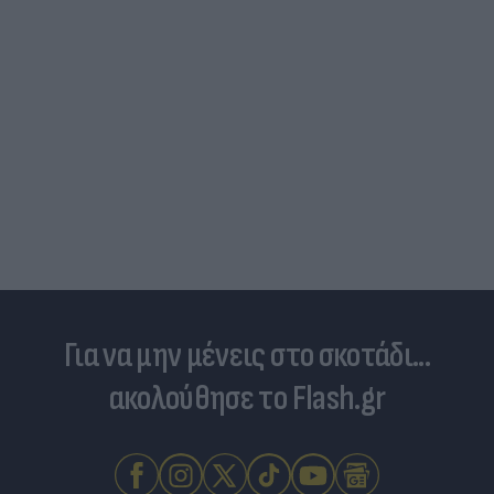
Δραματικός ο απολογισμός από τις μεγάλες
φωτιές - «Κόκκινα» 118 κτίρια σε 325 ελέγχους
Για να μην μένεις στο σκοτάδι...
ακολούθησε το Flash.gr