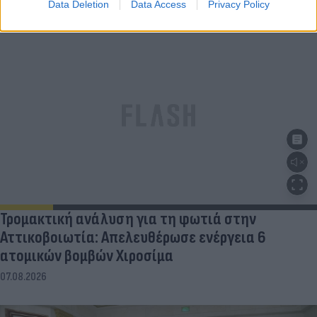
Data Deletion
Data Access
Privacy Policy
Τρομακτική ανάλυση για τη φωτιά στην
Αττικοβοιωτία: Απελευθέρωσε ενέργεια 6
ατομικών βομβών Χιροσίμα
07.08.2026