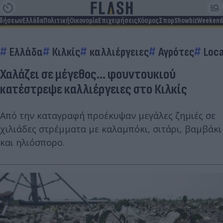
ιδήσεων
Ελλάδα
Πολιτική
Οικονομία
Επιχειρήσεις
Κόσμος
Σπορ
Showbiz
Weekend
Ελλάδα
Κιλκίς
καλλιέργειες
Αγρότες
Loca
Χαλάζει σε μέγεθος... φουντουκιού
κατέστρεψε καλλιέργειες στο Κιλκίς
Από την καταγραφή προέκυψαν μεγάλες ζημιές σε
χιλιάδες στρέμματα με καλαμπόκι, σιτάρι, βαμβάκι
και ηλιόσπορο.