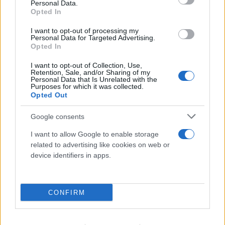
Personal Data.
Opted In
I want to opt-out of processing my
Πραγματογνώμονας για το τροχαίο στις
Personal Data for Targeted Advertising.
Opted In
Σέρρες: «Κάτι απέσπασε την προσοχή του
οδηγού»
I want to opt-out of Collection, Use,
Retention, Sale, and/or Sharing of my
Personal Data that Is Unrelated with the
07.08.2026
Purposes for which it was collected.
Opted Out
Google consents
I want to allow Google to enable storage
related to advertising like cookies on web or
device identifiers in apps.
CONFIRM