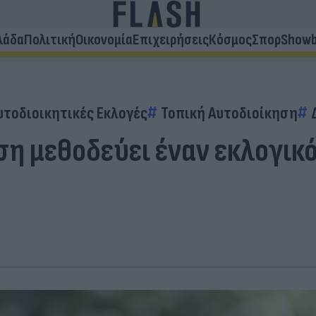
λάδα
Πολιτική
Οικονομία
Επιχειρήσεις
Κόσμος
Σπορ
Showb
υτοδιοικητικές Εκλογές
Τοπική Αυτοδιοίκηση
ση μεθοδεύει έναν εκλογικ