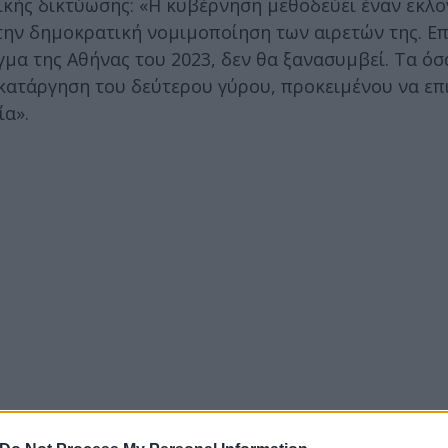
κής δικτύωσης: «Η κυβέρνηση μεθοδεύει έναν εκλο
την δημοκρατική νομιμοποίηση των αιρετών της. Επ
γμα της Αθήνας του 2023, δεν θα ξανασυμβεί. Τα όσ
 κατάργηση του δεύτερου γύρου, προκειμένου να επ
ία».