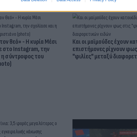
τον θεό» - Η κυρία Μέσι
Και οι μαϊμούδες έχουν κατ
 στο Instagram, την
επιστήμονες ρίχνουν φως
ι η σύντροφος του
"φιλίες" μεταξύ διαφορε
hoto)