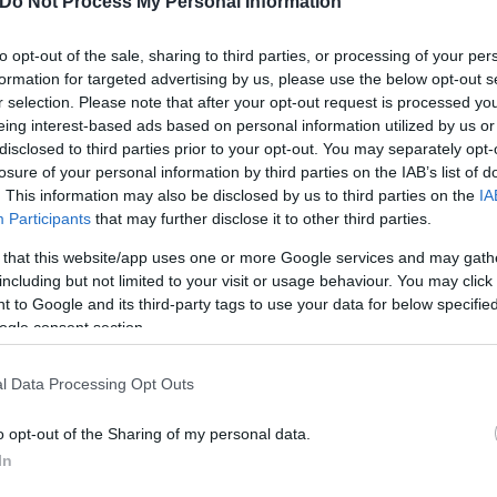
Do Not Process My Personal Information
ητικού Εκπροσώπου και του Υπουργού Εσωτερικών:
to opt-out of the sale, sharing to third parties, or processing of your per
ενστάιν για την Αυτοδιοίκηση, που καταργεί την 
formation for targeted advertising by us, please use the below opt-out s
ρεί με τις παρεμβάσεις της να διασφαλίσει ότι το…
r selection. Please note that after your opt-out request is processed y
eing interest-based ads based on personal information utilized by us or
ukas (@h_doukas)
April 25, 2025
disclosed to third parties prior to your opt-out. You may separately opt-
losure of your personal information by third parties on the IAB’s list of
. This information may also be disclosed by us to third parties on the
IA
ερο
Flash.gr
στην αναζήτηση της
Google
Participants
that may further disclose it to other third parties.
 that this website/app uses one or more Google services and may gath
including but not limited to your visit or usage behaviour. You may click 
 to Google and its third-party tags to use your data for below specifi
ogle consent section.
l Data Processing Opt Outs
o opt-out of the Sharing of my personal data.
In
αταργείται ο β γύρος στις αυτοδιοικητικές - Ο ρ