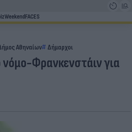
iz
Weekend
FACES
Δήμος Αθηναίων
Δήμαρχοι
ό νόμο-Φρανκενστάιν για