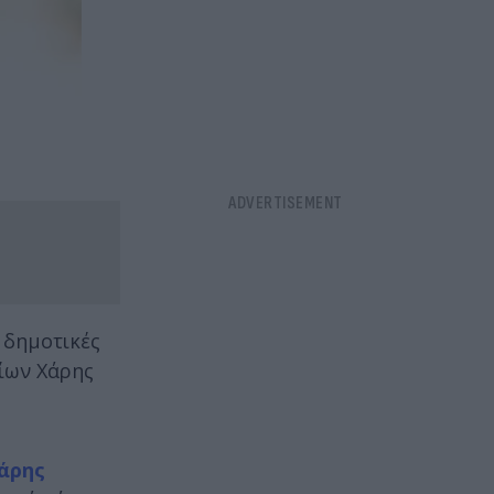
ς δημοτικές
αίων Χάρης
άρης