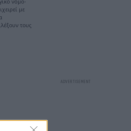
γικό νόμο-
ιχειρεί με
α
ιλέξουν τους