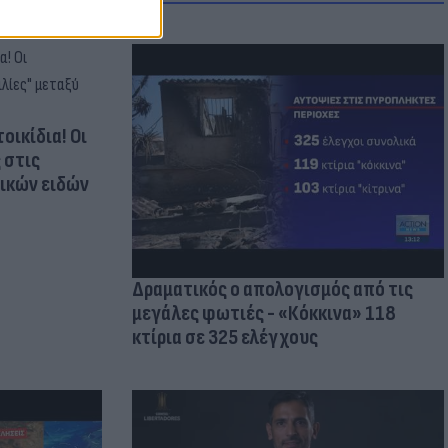
οικίδια! Οι
 στις
τικών ειδών
Δραματικός ο απολογισμός από τις
μεγάλες φωτιές - «Κόκκινα» 118
κτίρια σε 325 ελέγχους