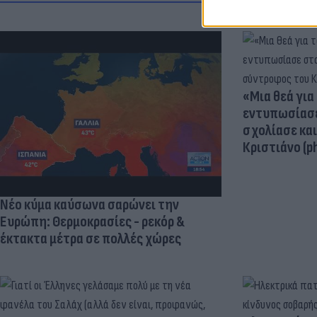
«Μια θεά για 
εντυπωσίασε
σχολίασε κα
Κριστιάνο (p
Νέο κύμα καύσωνα σαρώνει την
Ευρώπη: Θερμοκρασίες - ρεκόρ &
έκτακτα μέτρα σε πολλές χώρες