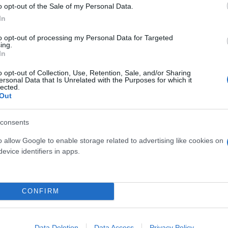
o opt-out of the Sale of my Personal Data.
του Συντάγματος;
In
ΟΚ: Στην πρώτη γραμμή το σχέδιο για τον σιδηρόδ
to opt-out of processing my Personal Data for Targeted
ing.
μενα δοκάρια
In
 εναλλακτική ψήφος και το τάμπλετ στο παραβάν
o opt-out of Collection, Use, Retention, Sale, and/or Sharing
ersonal Data that Is Unrelated with the Purposes for which it
lected.
Out
consents
ογικός Νόμος
Αυτοδιοικητικές Εκλογές
o allow Google to enable storage related to advertising like cookies on
Αθηναίων
Δήμαρχοι
evice identifiers in apps.
CONFIRM
Data Deletion
Data Access
Privacy Policy