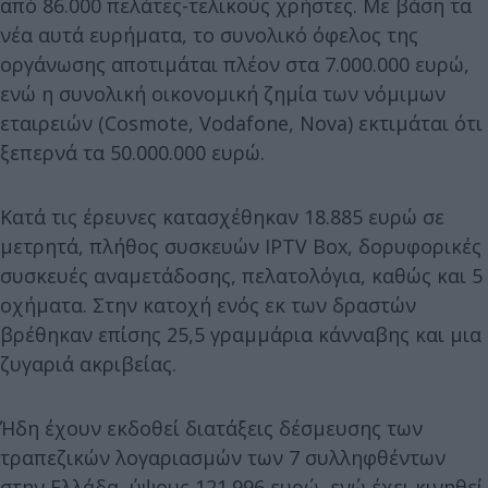
από 86.000 πελάτες-τελικούς χρήστες. Με βάση τα
νέα αυτά ευρήματα, το συνολικό όφελος της
οργάνωσης αποτιμάται πλέον στα 7.000.000 ευρώ,
ενώ η συνολική οικονομική ζημία των νόμιμων
εταιρειών (Cosmote, Vodafone, Nova) εκτιμάται ότι
ξεπερνά τα 50.000.000 ευρώ.
Κατά τις έρευνες κατασχέθηκαν 18.885 ευρώ σε
μετρητά, πλήθος συσκευών IPTV Box, δορυφορικές
συσκευές αναμετάδοσης, πελατολόγια, καθώς και 5
οχήματα. Στην κατοχή ενός εκ των δραστών
βρέθηκαν επίσης 25,5 γραμμάρια κάνναβης και μια
ζυγαριά ακριβείας.
Ήδη έχουν εκδοθεί διατάξεις δέσμευσης των
τραπεζικών λογαριασμών των 7 συλληφθέντων
στην Ελλάδα, ύψους 121.996 ευρώ, ενώ έχει κινηθεί