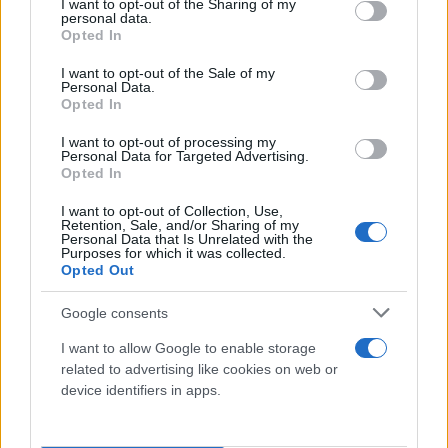
Ελβετία).
not limited to your visit or usage behaviour. You may click to
I want to opt-out of the Sharing of my
personal data.
grant or deny consent to Google and its third-party tags to
Χρησιμοποιούσαν ψηφιακά πορτοφόλια και
Opted In
use your data for below specified purposes in below Google
πλατφόρμες όπως Revolut, PayPal, Binance
consent section.
I want to opt-out of the Sale of my
και IRIS.
Personal Data.
Opted In
Αγόραζαν πολυτελή οχήματα και
εξοφλούσαν άμεσα στεγαστικά δάνεια για
I want to opt-out of processing my
Personal Data for Targeted Advertising.
ακίνητα σε Αττική και Αγρίνιο.
Opted In
Χρηματοδοτούσαν δαπάνες πολυτελούς
I want to opt-out of Collection, Use,
διαβίωσης και ακριβές διακοπές.
Retention, Sale, and/or Sharing of my
Personal Data that Is Unrelated with the
Purposes for which it was collected.
Opted Out
Οι ταυτόχρονες έφοδοι και το μέγεθος της
ζημιάς
Google consents
I want to allow Google to enable storage
Στις 16 Ιουνίου 2026, οργανώθηκε ευρείας κλίμακας
related to advertising like cookies on web or
αστυνομική επιχείρηση σε Ηράκλειο, Αττική,
device identifiers in apps.
Αγρίνιο, Κέρκυρα και Σάμο, με τη συνδρομή της
Διεύθυνσης Αντιμετώπισης Οργανωμένου