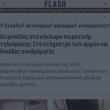
ιδήσεων
Ελλάδα
Πολιτική
Οικονομία
Επιχειρήσεις
Κόσμος
Σπορ
Showbiz
Weekend
Ελλάδα
Αστυνομία
κύκλωμα
συνδρομητές
Χειροπέδες στο κύκλωμα πειρατικής
τηλεόρασης: Στο στόχαστρο των αρχών και
δεκάδες συνδρομητές
Μετά από πολύμηνη έρευνα της ΕΛ.ΑΣ.,
εξαρθρώθηκε εγκληματική οργάνωση 7 μελών που
διοχέτευε παράνομο οπτικοακουστικό υλικό σε
χιλιάδες χρήστες.