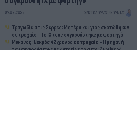
σύγκρουση ΙΧ με φορτηγό
07.08.2026
ΧΡΙΣΤΌΔΟΥΛΟΣ ΣΚΟΎΝΤΑΣ
Τραγωδία στις Σέρρες: Μητέρα και γιος σκοτώθηκαν
σε τροχαίο - Το ΙΧ τους συγκρούστηκε με φορτηγό
Μύκονος: Νεκρός 42χρονος σε τροχαίο - Η μηχανή
του συγκρούστηκε με αυτοκίνητο στην Άνω Μερά