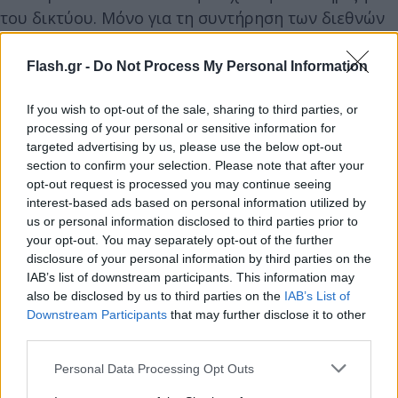
του δικτύου. Μόνο για τη συντήρηση των διεθνών
servers, οι δράστες είχαν καταβάλει περισσότερα
από 280.000 ευρώ.
Flash.gr -
Do Not Process My Personal Information
If you wish to opt-out of the sale, sharing to third parties, or
Κατά την περίοδο 2021-2025, η οργάνωση είχε
processing of your personal or sensitive information for
δημιουργήσει ενεργό πελατολόγιο τουλάχιστον
targeted advertising by us, please use the below opt-out
2.112 ατόμων, με τις συνδρομές να κυμαίνονται
section to confirm your selection. Please note that after your
opt-out request is processed you may continue seeing
από 10 έως 125 ευρώ. Τα επίσημα τραπεζικά έσοδα
interest-based ads based on personal information utilized by
που εντοπίστηκαν αγγίζουν τα 944.000 ευρώ, όμως
us or personal information disclosed to third parties prior to
τα συνολικά κέρδη μαζί με τα μετρητά ξεπερνούν
your opt-out. You may separately opt-out of the further
το 1.000.000 ευρώ. Για να «ξεπλύνουν» τα μαύρα
disclosure of your personal information by third parties on the
IAB’s list of downstream participants. This information may
κέρδη, οι κατηγορούμενοι:
also be disclosed by us to third parties on the
IAB’s List of
Downstream Participants
that may further disclose it to other
third parties.
Προέβαιναν σε συστηματική εξαγωγή
κεφαλαίων σε 58 λογαριασμούς εξωτερικού
Please note that this website/app uses one or more Google
Personal Data Processing Opt Outs
(σε 12 χώρες, όπως Λιθουανία, Μάλτα,
services and may gather and store information including but