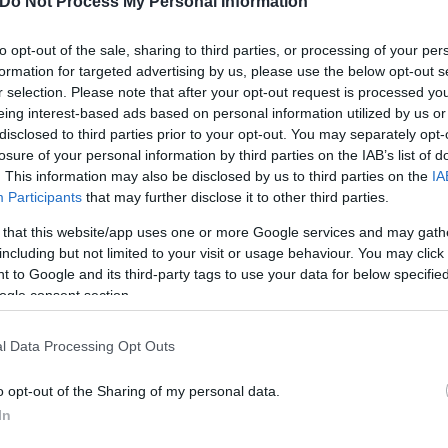
Do Not Process My Personal Information
ρπενήσι, ειδικές ομάδες της 7ης, της 1ης και της 
to opt-out of the sale, sharing to third parties, or processing of your per
νδράμουν το Διασωστικό Σώμα Ευρυτανίας, η Ελλην
formation for targeted advertising by us, please use the below opt-out s
Ομάδα Διάσωσης και εθελοντές από την Ευρυτανία,
r selection. Please note that after your opt-out request is processed y
ής και ιδιωτών ερευνούν τα ιδιαίτερα δύσβατα σημε
eing interest-based ads based on personal information utilized by us or
disclosed to third parties prior to your opt-out. You may separately opt-
ι έρευνας και διάσωσης.
losure of your personal information by third parties on the IAB’s list of
. This information may also be disclosed by us to third parties on the
IA
Participants
that may further disclose it to other third parties.
 that this website/app uses one or more Google services and may gath
including but not limited to your visit or usage behaviour. You may click 
 to Google and its third-party tags to use your data for below specifi
ogle consent section.
l Data Processing Opt Outs
o opt-out of the Sharing of my personal data.
In