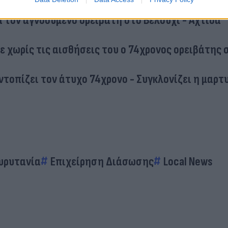
ό τον αέρα στη Λαμία - Χιόνια στην Ευρυτανία
ια τον αγνοούμενο ορειβάτη στο Βελούχι - Αχτίδα
ε χωρίς τις αισθήσεις του ο 74χρονος ορειβάτης 
εντοπίζει τον άτυχο 74χρονο - Συγκλονίζει η μαρτ
υρυτανία
Επιχείρηση Διάσωσης
Local News