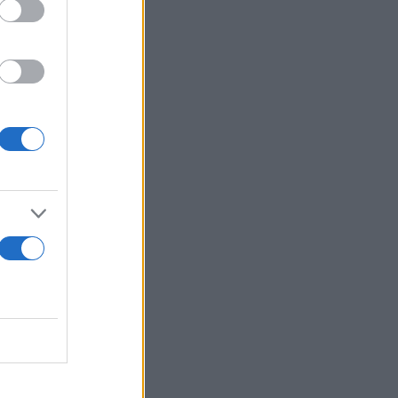
 της
ες λόγω
00