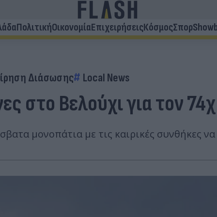
λάδα
Πολιτική
Οικονομία
Επιχειρήσεις
Κόσμος
Σπορ
Showb
είρηση Διάσωσης
Local News
ες στο Βελούχι για τον 74
σβατα μονοπάτια με τις καιρικές συνθήκες να