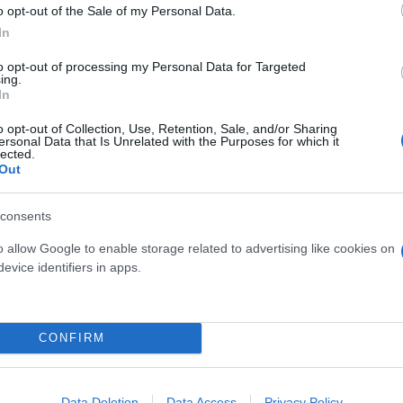
o opt-out of the Sale of my Personal Data.
ερο
Flash.gr
στην αναζήτηση της
Google
In
to opt-out of processing my Personal Data for Targeted
ing.
In
o opt-out of Collection, Use, Retention, Sale, and/or Sharing
ersonal Data that Is Unrelated with the Purposes for which it
lected.
Out
consents
o allow Google to enable storage related to advertising like cookies on
ονος ορειβάτης στο Βελούχι - Πώς χάθηκε την ώρα
evice identifiers in apps.
ενο ορειβάτη στο Βελούχι - Σταμάτησαν οι έρευν
CONFIRM
ρός ο οδηγός αυτοκινήτου που έπεσε σε γκρεμό 3
Data Deletion
Data Access
Privacy Policy