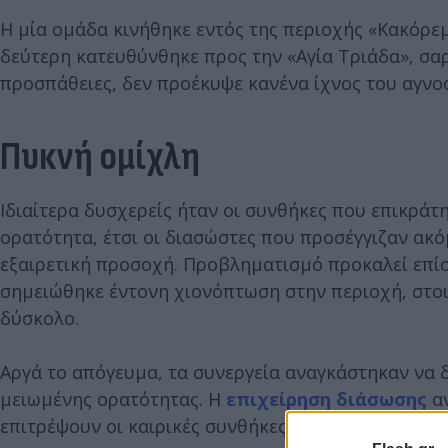
Η μία ομάδα κινήθηκε εντός της περιοχής «Κακόρε
δεύτερη κατευθύνθηκε προς την «Αγία Τριάδα», σα
προσπάθειες, δεν προέκυψε κανένα ίχνος του αγνο
Πυκνή ομίχλη
Ιδιαίτερα δυσχερείς ήταν οι συνθήκες που επικράτ
ορατότητα, έτσι οι διασώστες που προσέγγιζαν ακό
εξαιρετική προσοχή. Προβληματισμό προκαλεί επίση
σημειώθηκε έντονη χιονόπτωση στην περιοχή, στοι
δύσκολο.
Αργά το απόγευμα, τα συνεργεία αναγκάστηκαν να δ
μειωμένης ορατότητας. Η
επιχείρηση διάσωσης
αν
επιτρέψουν οι καιρικές συνθήκες.