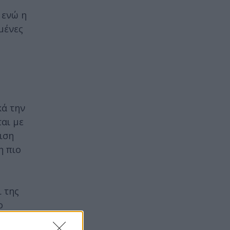
 ενώ η
μένες
κά την
αι με
ιση
η πιο
ι της
ο