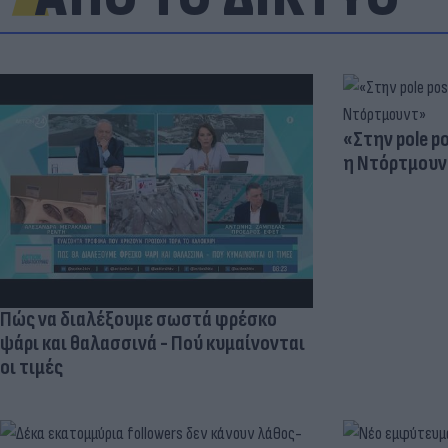
«Στην pole p
η Ντόρτμουν
Πώς να διαλέξουμε σωστά φρέσκο
ψάρι και θαλασσινά - Πού κυμαίνονται
οι τιμές