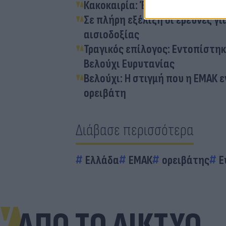
Κακοκαιρία: Έπεσαν κολώνες απ
Σε πλήρη εξέλιξη οι έρευνες γ
αισιοδοξίας
Τραγικός επίλογος: Εντοπίστηκ
Βελούχι Ευρυτανίας
Βελούχι: Η στιγμή που η ΕΜΑΚ 
ορειβάτη
Διάβασε περισσότερα
Ελλάδα
ΕΜΑΚ
ορειβάτης
Ε
ΑΠΟ ΤΟ ΔΙΚΤΥΟ