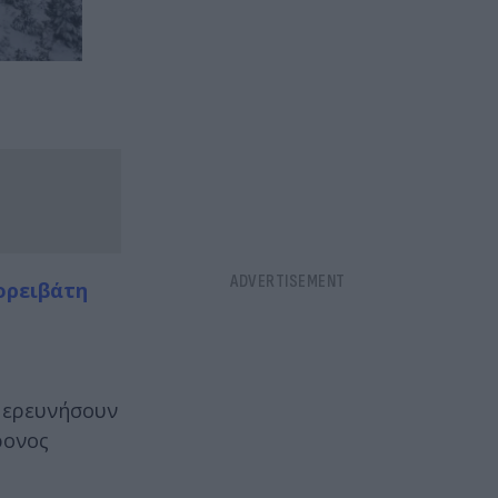
ορειβάτη
α ερευνήσουν
ρονος