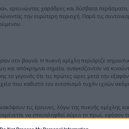
μα», ερευνώντας χαράδρες και δύσβατα περάσματα,
ρώνοντας την ευρύτερη περιοχή. Παρά τις συντονισ
ούμενου.
ησαν στο βουνό. Η πυκνή ομίχλη περιόριζε σημαντι
μη και απόκρημνα σημεία, αναγκάζονταν να κινούντ
ς το γεγονός ότι τις πρώτες ώρες μετά την εξαφάν
χείο που καθιστά τον εντοπισμό τυχόν ιχνών ακόμ
ιακόψουν τις έρευνες, λόγω της πυκνής ομίχλης κα
αμένεται να επαναληφθεί αύριο το πρωί, εφόσον τ