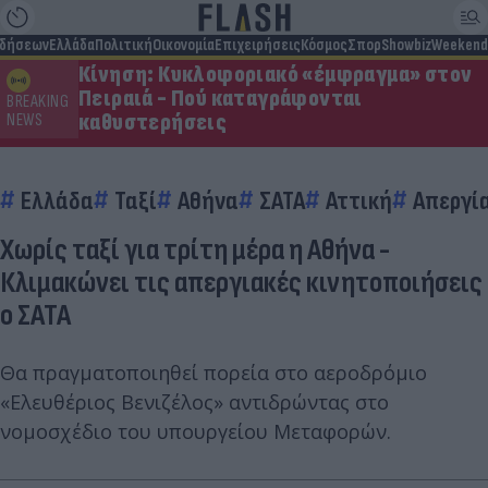
ιδήσεων
Ελλάδα
Πολιτική
Οικονομία
Επιχειρήσεις
Κόσμος
Σπορ
Showbiz
Weekend
Κίνηση: Κυκλοφοριακό «έμφραγμα» στον
Πειραιά - Πού καταγράφονται
BREAKING
καθυστερήσεις
NEWS
Ελλάδα
Ταξί
Αθήνα
ΣΑΤΑ
Αττική
Απεργί
Χωρίς ταξί για τρίτη μέρα η Αθήνα -
Κλιμακώνει τις απεργιακές κινητοποιήσεις
ο ΣΑΤΑ
Θα πραγματοποιηθεί πορεία στο αεροδρόμιο
«Ελευθέριος Βενιζέλος» αντιδρώντας στο
νομοσχέδιο του υπουργείου Μεταφορών.