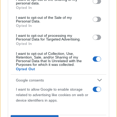
personal data.
επιτέθηκε φραστικά στον αναπληρωτή
grant or deny consent to Google and its third-party tags to
Opted In
use your data for below specified purposes in below Google
υπουργό Μεταφορών, Κωνσταντίνο Κυρανάκη,
consent section.
I want to opt-out of the Sale of my
μετά την ολοκλήρωση της επεισοδιακής ακρόασης
Personal Data.
Opted In
φορέων επί του επίμαχου νομοσχεδίου με τις
διατάξεις για τα ταξί.
I want to opt-out of processing my
Personal Data for Targeted Advertising.
Opted In
Ο αναπληρωτής υπουργός Υποδομών πέρασε στην
I want to opt-out of Collection, Use,
αντεπίθεση, καταγγέλλοντας πως ο πρόεδρος του
Retention, Sale, and/or Sharing of my
Personal Data that Is Unrelated with the
ΣΑΤΑ -
ο οποίος νωρίτερα είχε εξαπολύσει
Purposes for which it was collected.
Opted Out
ακραίους χαρακτηρισμούς εις βάρος του
-
εξυπηρετεί συμφέροντα των «μαντράδων» και των
Google consents
εισαγωγέων αυτοκινήτων εσωτερικής καύσης, και
I want to allow Google to enable storage
όχι εκείνα των οδηγών ταξί.
related to advertising like cookies on web or
device identifiers in apps.