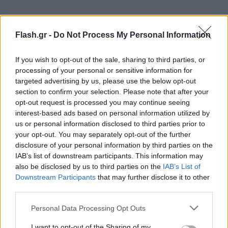
Flash.gr -
Do Not Process My Personal Information
If you wish to opt-out of the sale, sharing to third parties, or
processing of your personal or sensitive information for
targeted advertising by us, please use the below opt-out
section to confirm your selection. Please note that after your
Ωστόσο αναμένεται να ξανασηκώσουν
opt-out request is processed you may continue seeing
interest-based ads based on personal information utilized by
«χειρόφρενο» την επόμενη εβδομάδα και κυρίως
us or personal information disclosed to third parties prior to
ανήμερα της ψήφισης του επίμαχου νομοσχεδίου
your opt-out. You may separately opt-out of the further
που θα ψηφιστεί στη Βουλή.
disclosure of your personal information by third parties on the
IAB’s list of downstream participants. This information may
also be disclosed by us to third parties on the
IAB’s List of
Άγρια κόντρα Λυμπερόπουλου - Κυρανάκη
Downstream Participants
that may further disclose it to other
third parties.
Την Τετάρτη 18 Μαρτίου, ο πρόεδρος του ΣΑΤΑ
Please note that this website/app uses one or more Google
Personal Data Processing Opt Outs
Θύμιος Λυμπερόπουλος συνέχισε να καταγγέλλει
services and may gather and store information including but
την ηγεσία του υπουργείου Υποδομών και
not limited to your visit or usage behaviour. You may click to
I want to opt-out of the Sharing of my