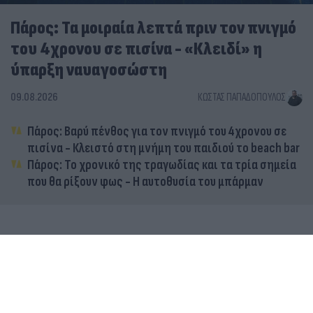
Πάρος: Τα μοιραία λεπτά πριν τον πνιγμό
του 4χρονου σε πισίνα - «Κλειδί» η
ύπαρξη ναυαγοσώστη
09.08.2026
ΚΏΣΤΑΣ ΠΑΠΑΔΌΠΟΥΛΟΣ
Πάρος: Βαρύ πένθος για τον πνιγμό του 4χρονου σε
πισίνα - Κλειστό στη μνήμη του παιδιού το beach bar
Πάρος: Το χρονικό της τραγωδίας και τα τρία σημεία
που θα ρίξουν φως - Η αυτοθυσία του μπάρμαν