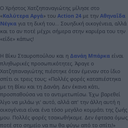
Ο Χρήστος Χατζηπαναγιώτης μίλησε στο
«
Καλύτερα Αργά
» του
Action 24
με την
Αθηναΐδα
Νέγκα
για τη δική του… Σουηδική οικογένεια, αλλά
και το αν ποτέ μέχρι σήμερα στην καριέρα του την
«είδε» κάπως!
Η Βίκυ Σταυροπούλου και η
Δανάη Μπάρκα
είναι
πληθωρικές προσωπικότητες. Άραγε ο
Χατζηπαναγιώτης πιέστηκε όταν έμεναν στο ίδιο
σπίτι οι τρεις τους; «Πολλές φορές καταπιέστηκα
με τη Βίκυ και τη Δανάη. Δεν έκανα κάτι,
προσπαθούσα να το αντιμετωπίσω. Έχω βαρεθεί
λίγο να μιλάω γι' αυτό, αλλά απ' την άλλη αυτή η
οικογένεια είναι ένα τόσο μεγάλο κομμάτι της ζωής
μου. Πολλές φορές τσακωθήκαμε. Δεν έφτασα όμως
ποτέ στο σημείο να πω θα φύγω από το σπίτι!»