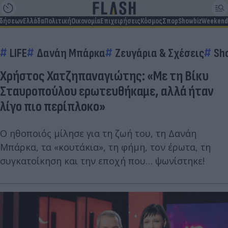
ιδήσεων
Ελλάδα
Πολιτική
Οικονομία
Επιχειρήσεις
Κόσμος
Σπορ
Showbiz
Weekend
LIFE
Δανάη Μπάρκα
Ζευγάρια & Σχέσεις
Sh
Χρήστος Χατζηπαναγιώτης: «Με τη Βίκυ
Σταυροπούλου ερωτευθήκαμε, αλλά ήταν
λίγο πιο περίπλοκο»
Ο ηθοποιός μίλησε για τη ζωή του, τη Δανάη
Μπάρκα, τα «κουτάκια», τη φήμη, τον έρωτα, τη
συγκατοίκηση και την εποχή που… ψωνίστηκε!