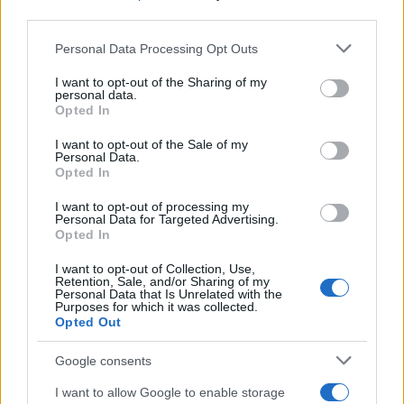
third parties.
Η Δανάη είναι ένα ταλαντούχο παιδί και φωτεινό
Please note that this website/app uses one or more Google
Personal Data Processing Opt Outs
πλάσμα. Είναι περισσότερο ηθοποιός, αλλά και
services and may gather and store information including but
παρουσιάστρια. Το θέμα είναι τι σου δίνει χαρά την
not limited to your visit or usage behaviour. You may click to
I want to opt-out of the Sharing of my
personal data.
κάθε στιγμή. Μαγειρεύει πάρα πολύ ωραία. Αγαπάει
grant or deny consent to Google and its third-party tags to
Opted In
use your data for below specified purposes in below Google
με πάθος. Άμα δεν στεναχωρηθεί και δεν πληγωθεί
consent section.
I want to opt-out of the Sale of my
πώς θα προχωρήσει σε αυτή τη ζωή; Δεν γίνεται να
Personal Data.
Opted In
μην στεναχωρηθείς και να μην πληγωθείς σε αυτή
τη ζωή, γιατί θα είσαι εσύ χαμένος».
I want to opt-out of processing my
Personal Data for Targeted Advertising.
Opted In
I want to opt-out of Collection, Use,
Retention, Sale, and/or Sharing of my
Personal Data that Is Unrelated with the
Purposes for which it was collected.
Opted Out
Google consents
I want to allow Google to enable storage