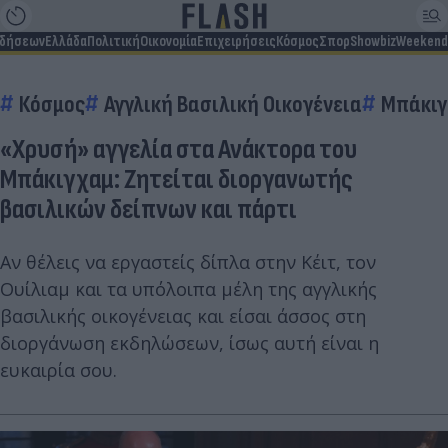
ιδήσεων
Ελλάδα
Πολιτική
Οικονομία
Επιχειρήσεις
Κόσμος
Σπορ
Showbiz
Weekend
Κόσμος
Αγγλική Βασιλική Οικογένεια
Μπάκι
«Χρυσή» αγγελία στα Ανάκτορα του
Μπάκιγχαμ: Ζητείται διοργανωτής
βασιλικών δείπνων και πάρτι
Αν θέλεις να εργαστείς δίπλα στην Κέιτ, τον
Ουίλιαμ και τα υπόλοιπα μέλη της αγγλικής
βασιλικής οικογένειας και είσαι άσσος στη
διοργάνωση εκδηλώσεων, ίσως αυτή είναι η
ευκαιρία σου.