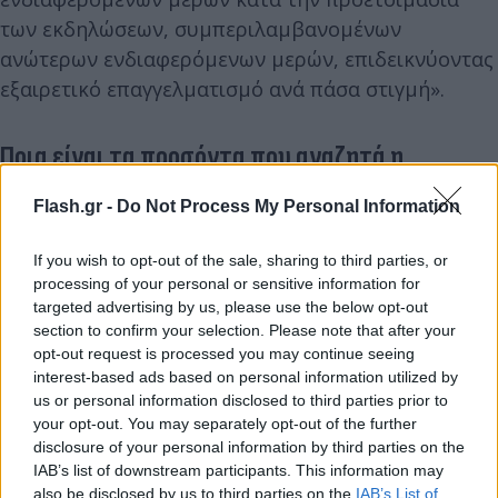
των εκδηλώσεων, συμπεριλαμβανομένων
ανώτερων ενδιαφερόμενων μερών, επιδεικνύοντας
εξαιρετικό επαγγελματισμό ανά πάσα στιγμή».
Ποια είναι τα προσόντα που αναζητά η
βασιλική οικογένεια
Flash.gr -
Do Not Process My Personal Information
Ο ιδανικός υποψήφιος πρέπει να διαθέτει
If you wish to opt-out of the sale, sharing to third parties, or
«εξαιρετικές» ηγετικές ικανότητες, ώστε να
processing of your personal or sensitive information for
διασφαλίζει ότι οι εργασίες «εκτελούνται έγκαιρα
targeted advertising by us, please use the below opt-out
και επιτυγχάνεται εξοικονόμηση κόστους και
section to confirm your selection. Please note that after your
opt-out request is processed you may continue seeing
βελτίωση της αποτελεσματικότητας.
interest-based ads based on personal information utilized by
us or personal information disclosed to third parties prior to
your opt-out. You may separately opt-out of the further
disclosure of your personal information by third parties on the
IAB’s list of downstream participants. This information may
also be disclosed by us to third parties on the
IAB’s List of