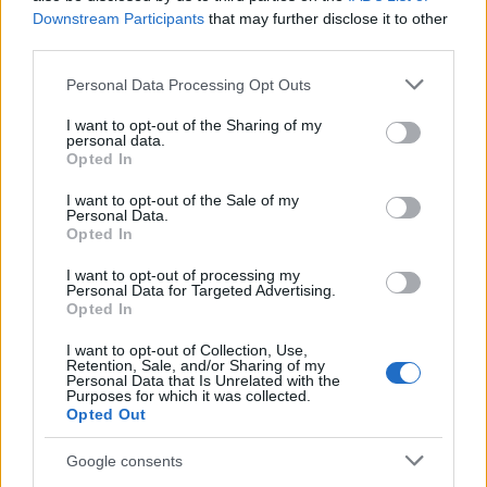
Downstream Participants
that may further disclose it to other
third parties.
Please note that this website/app uses one or more Google
Personal Data Processing Opt Outs
services and may gather and store information including but
not limited to your visit or usage behaviour. You may click to
I want to opt-out of the Sharing of my
personal data.
grant or deny consent to Google and its third-party tags to
Opted In
use your data for below specified purposes in below Google
consent section.
I want to opt-out of the Sale of my
Personal Data.
Opted In
I want to opt-out of processing my
Personal Data for Targeted Advertising.
Opted In
I want to opt-out of Collection, Use,
Retention, Sale, and/or Sharing of my
Personal Data that Is Unrelated with the
Purposes for which it was collected.
Opted Out
Google consents