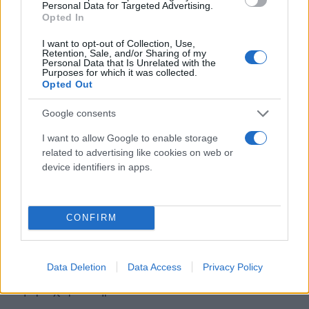
Personal Data for Targeted Advertising.
Opted In
I want to opt-out of Collection, Use,
Retention, Sale, and/or Sharing of my
Personal Data that Is Unrelated with the
Purposes for which it was collected.
Opted Out
Έπαινος από το ΣΑΓΕ για την αναχαίτιση
Google consents
Η επιτυχία της ελληνικής πυροβολαρχίας απέναντι
I want to allow Google to enable storage
related to advertising like cookies on web or
στους ιρανικούς πυραύλους θα επιβραβευθεί και
device identifiers in apps.
επίσημα. Ο Νίκος Δένδιας ανακοίνωσε ότι, κατόπιν
εισήγησης του ΣΑΓΕ, θα υπογράψει την απόφαση
για την απονομή Επαίνου σε όλα τα στελέχη που
CONFIRM
συμμετείχαν στην επιχείρηση. «Προσωπικά, είμαι
υπερήφανος για εσάς, για την επίδειξη της σημαίας
Data Deletion
Data Access
Privacy Policy
μας και τις δυνατότητες της Πατρίδας μας»,
ανέφερε χαρακτηριστικά.