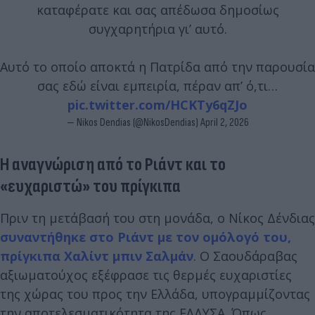
καταφέρατε και σας απέδωσα δημοσίως
συγχαρητήρια γι’ αυτό.
Αυτό το οποίο αποκτά η Πατρίδα από την παρουσία
σας εδώ είναι εμπειρία, πέραν απ’ ό,τι…
pic.twitter.com/HCKTy6qZJo
— Nikos Dendias (@NikosDendias)
April 2, 2026
Η αναγνώριση από το Ριάντ και το
«ευχαριστώ» του πρίγκιπα
Πριν τη μετάβασή του στη μονάδα, ο Νίκος Δένδιας
συναντήθηκε στο Ριάντ με τον ομόλογό του,
πρίγκιπα Χαλίντ μπιν Σαλμάν
. Ο Σαουδάραβας
αξιωματούχος εξέφρασε τις θερμές ευχαριστίες
της χώρας του προς την Ελλάδα, υπογραμμίζοντας
την αποτελεσματικότητα της ΕΛΔΥΣΑ. Όπως