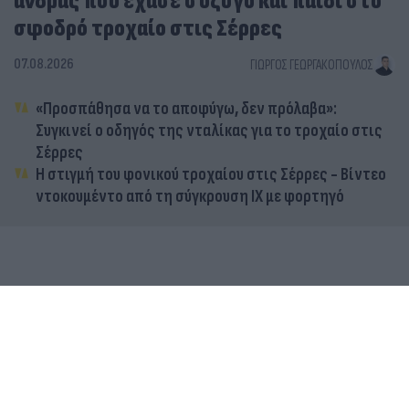
άνδρας που έχασε σύζυγο και παιδί στο
σφοδρό τροχαίο στις Σέρρες
07.08.2026
ΓΙΏΡΓΟΣ ΓΕΩΡΓΑΚΌΠΟΥΛΟΣ
«Προσπάθησα να το αποφύγω, δεν πρόλαβα»:
Συγκινεί ο οδηγός της νταλίκας για το τροχαίο στις
Σέρρες
Η στιγμή του φονικού τροχαίου στις Σέρρες - Βίντεο
ντοκουμέντο από τη σύγκρουση ΙΧ με φορτηγό