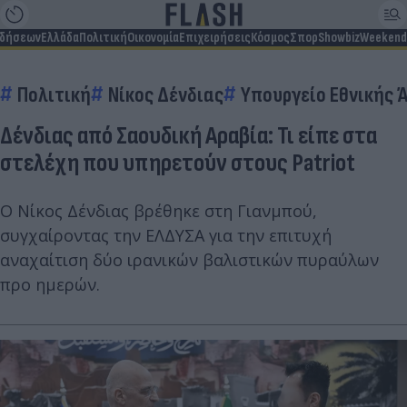
ιδήσεων
Ελλάδα
Πολιτική
Οικονομία
Επιχειρήσεις
Κόσμος
Σπορ
Showbiz
Weekend
Πολιτική
Νίκος Δένδιας
Υπουργείο Εθνικής 
Δένδιας από Σαουδική Αραβία: Τι είπε στα
στελέχη που υπηρετούν στους Patriot
Ο Νίκος Δένδιας βρέθηκε στη Γιανμπού,
συγχαίροντας την ΕΛΔΥΣΑ για την επιτυχή
αναχαίτιση δύο ιρανικών βαλιστικών πυραύλων
προ ημερών.