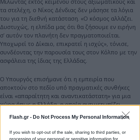
Μιλώντας εκτός κειμένου στους αξιωματικούς και
τα στελέχη, ο Νίκος Δένδιας δεν μάσησε τα λόγια
του για τη διεθνή κατάσταση. «Ο κόσμος αλλάζει.
Δυστυχώς, η ελπίδα μας ότι θα ζήσουμε εν ειρήνη
σ’ αυτόν τον πλανήτη δεν πραγματοποιείται.
Υποχωρεί το Δίκαιο, επικρατεί η ισχύς», τόνισε,
συνδέοντας την παρουσία τους στον Κόλπο με την
ασφάλεια της ίδιας της Ελλάδας.
Ο Υπουργός επισήμανε ότι η εμπειρία που
αποκτούν στο πεδίο υπό πραγματικές συνθήκες
είναι «απαραίτητη και αναντικατάστατη» για μια
χώρα όπως η Ελλάδα, η οποία αντιμετωπίζει
υπαρκτή και ενεργή απειλή πολέμου.
Flash.gr -
Do Not Process My Personal Information
If you wish to opt-out of the sale, sharing to third parties, or
processing of your personal or sensitive information for